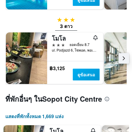
ดูข้อเสนอ
3 ดาว
3 ดาว
โมโล
3 ดาว
ยอดเยี่ยม 8.7
ul. Podjazd 6, โซพอต, พอเมอราเนีย, โปแลนด์
฿3,125
ดูข้อเสนอ
ที่พักอื่นๆ ในSopot City Centre
แสดงที่พักทั้งหมด 1,669 แห่ง
โมโล