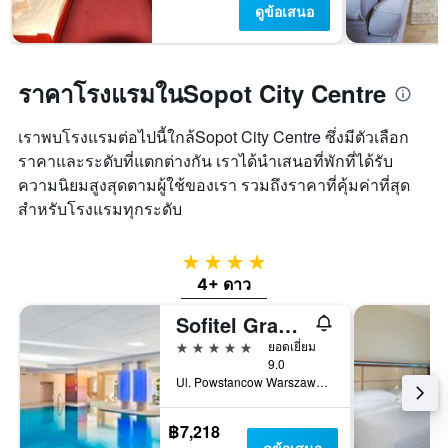
ดูข้อเสนอ
ราคาโรงแรมในSopot City Centre
เราพบโรงแรมต่อไปนี้ใกล้Sopot City Centre ซึ่งมีตัวเลือก
ราคาและระดับที่แตกต่างกัน เราได้นำเสนอที่พักที่ได้รับ
ความนิยมสูงสุดตามผู้ใช้ของเรา รวมถึงราคาที่คุ้มค่าที่สุด
สำหรับโรงแรมทุกระดับ
4 ดาว
4+ ดาว
Sofitel Grand Sopot
5 ดาว
ยอดเยี่ยม
9.0
Ul. Powstancow Warszawy 12-14, โซพอต, พอเมอราเนีย, โปแลนด์
฿7,218