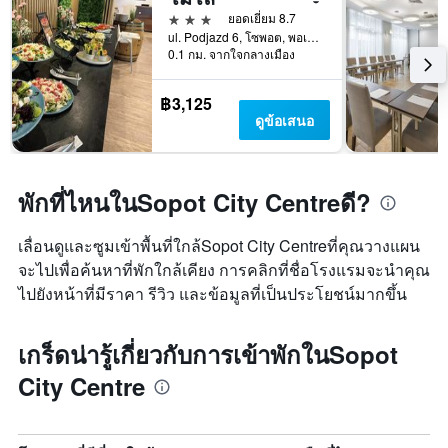
3 ดาว
ยอดเยี่ยม 8.7
ul. Podjazd 6, โซพอต, พอเมอราเนีย, โปแลนด์
0.1 กม. จากใจกลางเมือง
฿3,125
ดูข้อเสนอ
พักที่ไหนในSopot City Centreดี?
เลื่อนดูและซูมเข้าพื้นที่ใกล้Sopot City Centreที่คุณวางแผน
จะไปเพื่อค้นหาที่พักใกล้เคียง การคลิกที่ชื่อโรงแรมจะนำคุณ
ไปยังหน้าที่มีราคา รีวิว และข้อมูลที่เป็นประโยชน์มากขึ้น
เกร็ดน่ารู้เกี่ยวกับการเข้าพักในSopot
City Centre