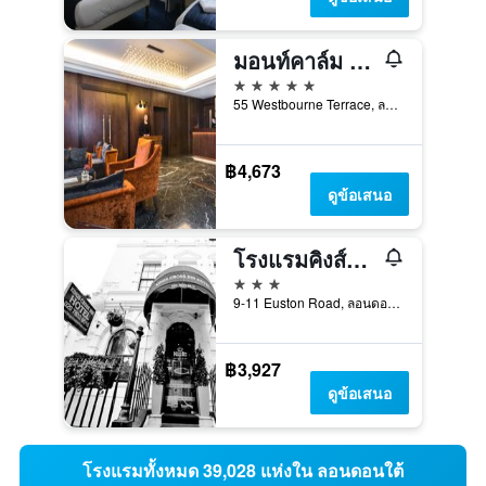
มอนท์คาล์ม ชิลเวิร์ธ ทาวน์เฮาส์, แพดดิงตัน
5 ดาว
55 Westbourne Terrace, ลอนดอน, สหราชอาณาจักร
฿4,673
ดูข้อเสนอ
โรงแรมคิงส์ครอส อินน์
3 ดาว
9-11 Euston Road, ลอนดอน, สหราชอาณาจักร
฿3,927
ดูข้อเสนอ
โรงแรมทั้งหมด 39,028 แห่งใน ลอนดอนใต้