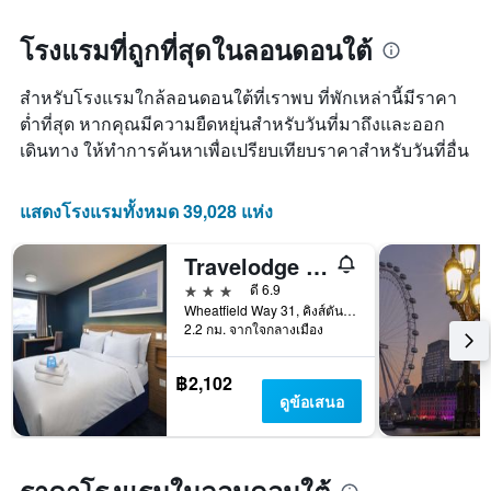
โรงแรมที่ถูกที่สุดในลอนดอนใต้
สำหรับโรงแรมใกล้ลอนดอนใต้ที่เราพบ ที่พักเหล่านี้มีราคา
ต่ำที่สุด หากคุณมีความยืดหยุ่นสำหรับวันที่มาถึงและออก
เดินทาง ให้ทำการค้นหาเพื่อเปรียบเทียบราคาสำหรับวันที่อื่น
แสดงโรงแรมทั้งหมด 39,028 แห่ง
Travelodge Kingston Upon Thames Central
3 ดาว
ดี 6.9
Wheatfield Way 31, คิงส์ตัน อัพพอน เทมส์, สหราชอาณาจักร
2.2 กม. จากใจกลางเมือง
฿2,102
ดูข้อเสนอ