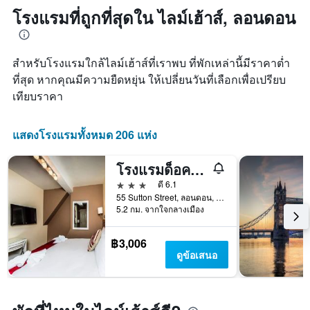
ซึ่ง
1
ถึง
โรงแรมที่ถูกที่สุดใน ไลม์เฮ้าส์, ลอนดอน
พบใน
แกน
วัน
3
แสดง
ที่
วัน
หมวด
เข้า
ที่
หมู่
สำหรับโรงแรมใกล้ไลม์เฮ้าส์ที่เราพบ ที่พักเหล่านี้มีราคาต่ำ
พัก
ผ่าน
โรงแรม
แผนภูมิ
ที่สุด หากคุณมีความยืดหยุ่น ให้เปลี่ยนวันที่เลือกเพื่อเปรียบ
มา
ตาม
มี
เทียบราคา
จำนวน
แกน
ดาว
X
แผนภูมิ
1
แสดงโรงแรมทั้งหมด 206 แห่ง
มี
แกน
แกน
แสดง
Y
โรงแรมด็อคไซด์
จำนวน
1
วัน
3 ดาว
ดี 6.1
แกน
ก่อน
55 Sutton Street, ลอนดอน, สหราชอาณาจักร
แสดง
การ
5.2 กม. จากใจกลางเมือง
ราคา
เข้า
เฉลี่ย
พัก
฿3,006
ของ
แผนภูมิ
ดูข้อเสนอ
ห้อง
มี
พัก
แกน
ใน
Y
ช่วง
1
สุด