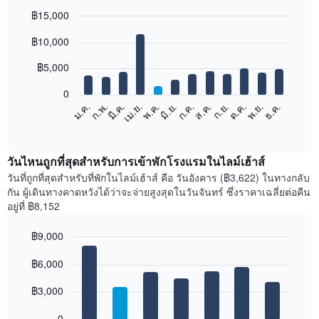
฿15,000
Bar
Chart
฿10,000
graphic.
chart
with
12
฿5,000
bars.
0
แผนภูมิ
ก.พ.
พ.ค.
ส.ค.
พ.ย.
มี.ค.
มิ.ย.
ก.ย.
ธ.ค.
ม.ค.
เม.ย.
ก.ค.
ต.ค.
ต่อ
End
of
ไป
interactive
นี้
chart
แสดง
วันไหนถูกที่สุดสำหรับการเข้าพักโรงแรมในไลม์เฮ้าส์
ราคา
วันที่ถูกที่สุดสำหรับที่พักในไลม์เฮ้าส์ คือ วันอังคาร (฿3,622) ในทางกลับ
เฉลี่ย
กัน ผู้เดินทางคาดหวังได้ว่าจะจ่ายสูงสุดในวันจันทร์ ซึ่งราคาเฉลี่ยต่อคืน
ของ
อยู่ที่ ฿8,152
ห้อง
พัก
฿9,000
ใน
Bar
แต่ละ
Chart
graphic.
฿6,000
chart
เดือน
with
แผนภูมิ
7
฿3,000
มี
bars.
แกน
0