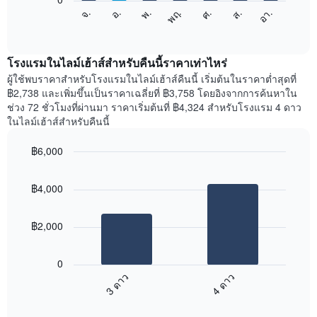
X
แผนภูมิ
ศ.
พฤ.
พ.
อ.
จ.
อา.
ส.
1
ต่อ
End
แกน
of
ไป
interactive
แสดง
นี้
chart
เดือน
แสดง
โรงแรมในไลม์เฮ้าส์สำหรับคืนนี้ราคาเท่าไหร่
แผนภูมิ
ราคา
ผู้ใช้พบราคาสำหรับโรงแรมในไลม์เฮ้าส์คืนนี้ เริ่มต้นในราคาต่ำสุดที่
มี
เฉลี่ย
฿2,738 และเพิ่มขึ้นเป็นราคาเฉลี่ยที่ ฿3,758 โดยอิงจากการค้นหาใน
แกน
ของ
ช่วง 72 ชั่วโมงที่ผ่านมา ราคาเริ่มต้นที่ ฿4,324 สำหรับโรงแรม 4 ดาว
Y
ห้อง
ในไลม์เฮ้าส์สำหรับคืนนี้
1
พัก
แกน
ใน
แแส
฿6,000
แต่ละ
ดง
Bar
วัน
Chart
ราคา
graphic.
chart
ของ
฿4,000
with
เฉลี่ย
สัปดาห์
2
ของ
แผนภูมิ
bars.
ห้อง
มี
฿2,000
พัก
แกน
แผนภูมิ
X
ต่อ
1
0
ไป
แกน
3 ดาว
4 ดาว
นี้
แสดง
End
แสดง
วัน
of
ราคา
interactive
ของ