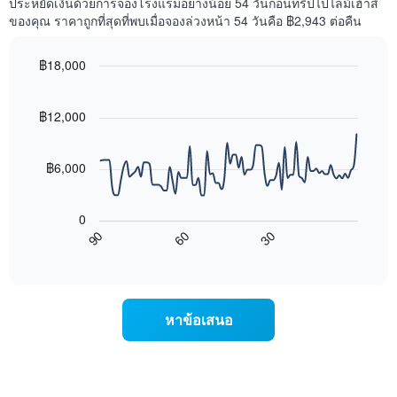
ประหยัดเงินด้วยการจองโรงแรมอย่างน้อย 54 วันก่อนทริปไปไลม์เฮ้าส์
1
พัก
ของคุณ ราคาถูกที่สุดที่พบเมื่อจองล่วงหน้า 54 วันคือ ฿2,943 ต่อคืน
แกน
ใน
แสดง
สุด
หมวด
฿18,000
สัปดาห์
หมู่
นี้
Line
Chart
โรงแรม
graphic.
chart
ที่
ตาม
with
฿12,000
พบ
90
จำนวน
ใน
data
ดาว
ช่วง
points.
แผนภูมิ
฿6,000
3
มี
วัน
แผนภูมิ
แกน
ที่
ต่อ
Y
ผ่าน
0
ไป
1
มา
90
60
30
นี้
End
แกน
โดย
of
แสดง
แสดง
interactive
รวบรวม
การ
chart
ราคา
ตาม
เปลี่ยนแปลง
เฉลี่ย
ระดับ
ของ
ของ
หาข้อเสนอ
ดาว
ราคา
ห้อง
แผนภูมิ
ห้อง
พัก
มี
พัก
คืน
แกน
เมื่อ
นี้
X
ใกล้