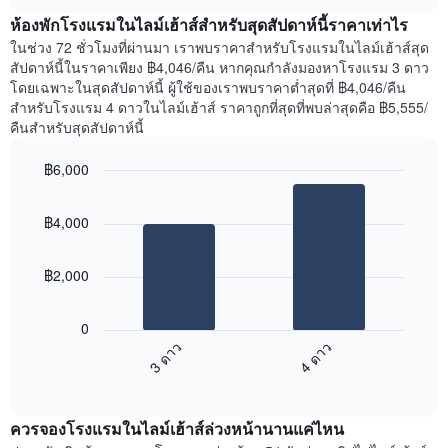
เฉลี่ย
chart
สัปดาห์
ห้องพักโรงแรมในไลม์เฮ้าส์สำหรับสุดสัปดาห์นี้ราคาเท่าไร
ของ
แผนภูมิ
ห้อง
ในช่วง 72 ชั่วโมงที่ผ่านมา เราพบราคาสำหรับโรงแรมในไลม์เฮ้าส์สุด
มี
พัก
สัปดาห์นี้ในราคาเพียง ฿4,046/คืน หากคุณกำลังมองหาโรงแรม 3 ดาว
แกน
คืน
โดยเฉพาะในสุดสัปดาห์นี้ ผู้ใช้ของเราพบราคาต่ำสุดที่ ฿4,046/คืน
Y
นี้
สำหรับโรงแรม 4 ดาวในไลม์เฮ้าส์ ราคาถูกที่สุดที่พบล่าสุดคือ ฿5,555/
1
ที่
คืนสำหรับสุดสัปดาห์นี้
แกน
พบ
แแส
ใน
฿6,000
ดง
ช่วง
ราคา
Bar
Chart
3
เฉลี่ย
graphic.
chart
วัน
฿4,000
with
ของ
ที่
2
ห้อง
ผ่าน
bars.
พัก
มา
฿2,000
โดย
แผนภูมิ
รวบรวม
ต่อ
0
ตาม
ไป
3 ดาว
4 ดาว
ระดับ
นี้
ดาว
End
แสดง
of
แผนภูมิ
ราคา
interactive
มี
เฉลี่ย
chart
แกน
ควรจองโรงแรมในไลม์เฮ้าส์ล่วงหน้านานแค่ไหน
ของ
X
ห้อง