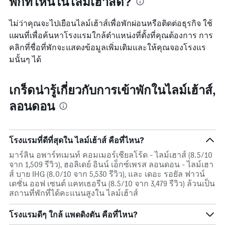
พักที่ไหนในไลม์เฮ้าส์ดี?
แกน
สัปดาห์
แแส
นี้
ดง
ไม่ว่าคุณจะไปเยือนไลม์เฮ้าส์เพื่อพักผ่อนหรือติดต่อธุรกิจ ใช้
ที่
ราคา
แผนที่เพื่อค้นหาโรงแรมใกล้ตำแหน่งที่ตั้งที่คุณต้องการ การ
พบ
เฉลี่ย
ใน
คลิกที่ชื่อที่พักจะแสดงข้อมูลเพิ่มเติมและให้คุณจองโรงแร
ของ
ช่วง
มนั้นๆ ได้
ห้อง
3
พัก
วัน
ที่
เกร็ดน่ารู้เกี่ยวกับการเข้าพักในไลม์เฮ้าส์,
ผ่าน
ลอนดอน
มา
โรงแรมที่ดีที่สุดใน ไลม์เฮ้าส์ คือที่ไหน?
มาร์ลิน อพาร์ทเมนท์ คอมเมอร์เชียลโร้ด - ไลม์เฮาส์ (8.5/10
จาก 1,509 รีวิว), ฮอลิเดย์ อินน์ เอ็กซ์เพรส ลอนดอน - ไลม์เฮา
ส์ บาย IHG (8.0/10 จาก 5,530 รีวิว), และ เดอะ รอยัล ฟาวน์
เดชั่น ออฟ เซนต์ แคทเธอรีน (8.5/10 จาก 3,479 รีวิว) ล้วนเป็น
สถานที่พักที่ได้คะแนนสูงใน ไลม์เฮ้าส์
โรงแรมดีๆ ใกล้ แพดดิงตัน คือที่ไหน?