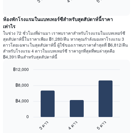
แสดง
End
แสดง
วัน
of
ราคา
interactive
ของ
เฉลี่ย
chart
สัปดาห์
ห้องพักโรงแรมในแบทเทอร์ซีสำหรับสุดสัปดาห์นี้ราคา
ของ
แผนภูมิ
ห้อง
เท่าไร
มี
พัก
ในช่วง 72 ชั่วโมงที่ผ่านมา เราพบราคาสำหรับโรงแรมในแบทเทอร์ซี
แกน
คืน
สุดสัปดาห์นี้ในราคาเพียง ฿1,280/คืน หากคุณกำลังมองหาโรงแรม 3
Y
นี้
ดาวโดยเฉพาะในสุดสัปดาห์นี้ ผู้ใช้ของเราพบราคาต่ำสุดที่ ฿6,812/คืน
1
ที่
สำหรับโรงแรม 4 ดาวในแบทเทอร์ซี ราคาถูกที่สุดที่พบล่าสุดคือ
แกน
พบ
แแส
฿4,391/คืนสำหรับสุดสัปดาห์นี้
ใน
ดง
ช่วง
ราคา
฿12,000
3
เฉลี่ย
วัน
Bar
Chart
ของ
graphic.
chart
ที่
ห้อง
฿8,000
with
ผ่าน
พัก
3
มา
bars.
โดย
฿4,000
รวบรวม
แผนภูมิ
ตาม
ต่อ
ระดับ
0
ไป
ดาว
4 ดาว
5 ดาว
3 ดาว
นี้
แผนภูมิ
End
แสดง
มี
of