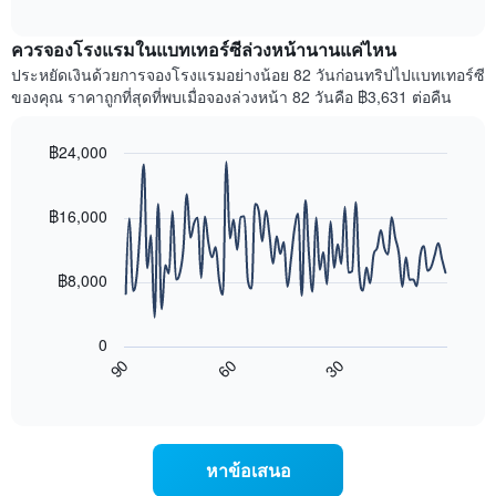
ราคา
interactive
แกน
เฉลี่ย
chart
X
ควรจองโรงแรมในแบทเทอร์ซีล่วงหน้านานแค่ไหน
ของ
1
ห้อง
ประหยัดเงินด้วยการจองโรงแรมอย่างน้อย 82 วันก่อนทริปไปแบทเทอร์ซี
แกน
พัก
ของคุณ ราคาถูกที่สุดที่พบเมื่อจองล่วงหน้า 82 วันคือ ฿3,631 ต่อคืน
แสดง
ใน
หมวด
สุด
หมู่
฿24,000
สัปดาห์
โรงแรม
นี้
Line
Chart
ตาม
graphic.
chart
ที่
จำนวน
with
฿16,000
พบ
ดาว
90
ใน
แผนภูมิ
data
ช่วง
points.
มี
฿8,000
3
แกน
วัน
แผนภูมิ
Y
ที่
ต่อ
1
ผ่าน
0
ไป
แกน
มา
90
60
30
นี้
แสดง
End
โดย
of
แสดง
ราคา
interactive
รวบรวม
การ
เฉลี่ย
chart
ตาม
เปลี่ยนแปลง
ของ
ระดับ
ของ
ห้อง
หาข้อเสนอ
ดาว
ราคา
พัก
แผนภูมิ