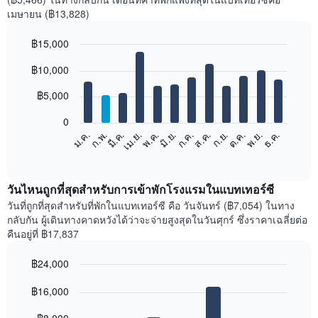
เมษายน (฿13,828)
฿15,000
Bar
Chart
฿10,000
graphic.
chart
with
12
฿5,000
bars.
0
แผนภูมิ
ก.พ.
พ.ค.
ส.ค.
พ.ย.
มี.ค.
มิ.ย.
ก.ย.
ธ.ค.
ม.ค.
เม.ย.
ก.ค.
ต.ค.
ต่อ
End
of
ไป
interactive
นี้
chart
แสดง
วันไหนถูกที่สุดสำหรับการเข้าพักโรงแรมในแบทเทอร์ซี
ราคา
วันที่ถูกที่สุดสำหรับที่พักในแบทเทอร์ซี คือ วันจันทร์ (฿7,054) ในทาง
เฉลี่ย
กลับกัน ผู้เดินทางคาดหวังได้ว่าจะจ่ายสูงสุดในวันศุกร์ ซึ่งราคาเฉลี่ยต่อ
ของ
คืนอยู่ที่ ฿17,837
ห้อง
พัก
฿24,000
ใน
Bar
แต่ละ
Chart
graphic.
฿16,000
chart
เดือน
with
แผนภูมิ
7