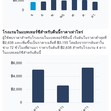
฿8,000
มี
bars.
แกน
0
X
แผนภูมิ
จ.
พฤ.
อา.
พ.
ส.
อ.
ศ.
1
ต่อ
End
แกน
of
ไป
interactive
แสดง
นี้
chart
เดือน
แสดง
โรงแรมในแบทเทอร์ซีสำหรับคืนนี้ราคาเท่าไหร่
แผนภูมิ
ราคา
ผู้ใช้พบราคาสำหรับโรงแรมในแบทเทอร์ซีคืนนี้ เริ่มต้นในราคาต่ำสุดที่
มี
เฉลี่ย
฿2,638 และเพิ่มขึ้นเป็นราคาเฉลี่ยที่ ฿3,155 โดยอิงจากการค้นหาใน
แกน
ของ
ช่วง 72 ชั่วโมงที่ผ่านมา ราคาเริ่มต้นที่ ฿2,638 สำหรับโรงแรม 4 ดาว
Y
ห้อง
ในแบทเทอร์ซีสำหรับคืนนี้
1
พัก
แกน
ใน
แแส
฿6,000
แต่ละ
ดง
Bar
วัน
Chart
ราคา
graphic.
chart
ของ
฿4,000
with
เฉลี่ย
สัปดาห์
3
ของ
แผนภูมิ
bars.
ห้อง
มี
฿2,000
พัก
แกน
แผนภูมิ
X
ต่อ
1
0
ไป
แกน
3 ดาว
4 ดาว
5 ดาว
นี้