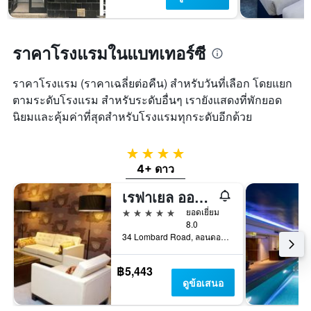
พัก
แกน
ใน
Y
ช่วง
1
สุด
แกน
ราคาโรงแรมในแบทเทอร์ซี
สัปดาห์
แแส
นี้
ดง
ที่
ราคาโรงแรม (ราคาเฉลี่ยต่อคืน) สำหรับวันที่เลือก โดยแยก
ราคา
พบ
ตามระดับโรงแรม สำหรับระดับอื่นๆ เรายังแสดงที่พักยอด
เฉลี่ย
ใน
ของ
นิยมและคุ้มค่าที่สุดสำหรับโรงแรมทุกระดับอีกด้วย
ช่วง
ห้อง
3
พัก
วัน
4 ดาว
ที่
4+ ดาว
ผ่าน
มา
เรฟาเยล ออน เดอะ เล็ฟ แบงค์
5 ดาว
ยอดเยี่ยม
8.0
34 Lombard Road, ลอนดอน, สหราชอาณาจักร
฿5,443
ดูข้อเสนอ