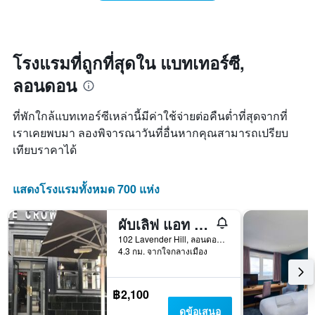
ห้อง
คืน
มี
พัก
นี้
แกน
เมื่อ
ซึ่ง
X
ใกล้
พบใน
1
ถึง
3
โรงแรมที่ถูกที่สุดใน แบทเทอร์ซี,
แกน
วัน
วัน
แสดง
ลอนดอน
ที่
ที่
หมวด
เข้า
ผ่าน
หมู่
พัก
มา
ที่พักใกล้แบทเทอร์ซีเหล่านี้มีค่าใช้จ่ายต่อคืนต่ำที่สุดจากที่
โรงแรม
แผนภูมิ
ตาม
เราเคยพบมา ลองพิจารณาวันที่อื่นหากคุณสามารถเปรียบ
มี
จำนวน
เทียบราคาได้
แกน
ดาว
X
แผนภูมิ
1
มี
แสดงโรงแรมทั้งหมด 700 แห่ง
แกน
แกน
แสดง
Y
จำนวน
ผับเลิฟ แอท เดอะ คราวน์, แบทเทอร์ซี - โฮสเทล
1
วัน
แกน
102 Lavender Hill, ลอนดอน, สหราชอาณาจักร
ก่อน
แสดง
4.3 กม. จากใจกลางเมือง
การ
ราคา
เข้า
เฉลี่ย
พัก
ของ
฿2,100
แผนภูมิ
ห้อง
มี
ดูข้อเสนอ