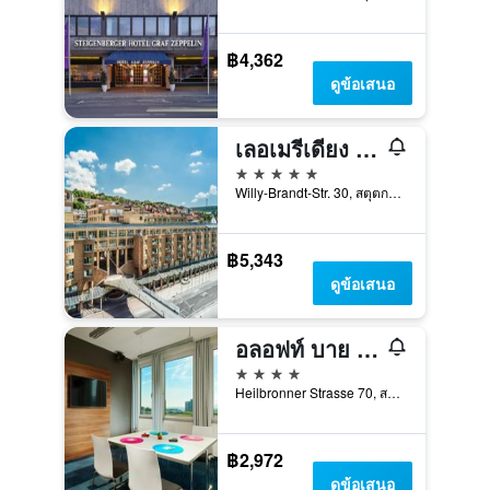
฿4,362
ดูข้อเสนอ
เลอเมรีเดียง สตุทท์การ์ท
5 ดาว
Willy-Brandt-Str. 30, สตุตการ์ต, บาเดิน-เวือร์ทเทมแบร์ก, เยอรมนี
฿5,343
ดูข้อเสนอ
อลอฟท์ บาย แมริออท สตุ๊ตการ์ต
4 ดาว
Heilbronner Strasse 70, สตุตการ์ต, บาเดิน-เวือร์ทเทมแบร์ก, เยอรมนี
฿2,972
ดูข้อเสนอ