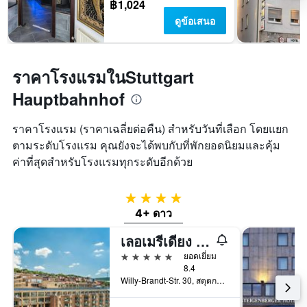
฿1,024
ดูข้อเสนอ
ราคาโรงแรมในStuttgart
Hauptbahnhof
ราคาโรงแรม (ราคาเฉลี่ยต่อคืน) สำหรับวันที่เลือก โดยแยก
ตามระดับโรงแรม คุณยังจะได้พบกับที่พักยอดนิยมและคุ้ม
ค่าที่สุดสำหรับโรงแรมทุกระดับอีกด้วย
4 ดาว
4+ ดาว
เลอเมรีเดียง สตุทท์การ์ท
5 ดาว
ยอดเยี่ยม
8.4
Willy-Brandt-Str. 30, สตุตการ์ต, บาเดิน-เวือร์ทเทมแบร์ก, เยอรมนี