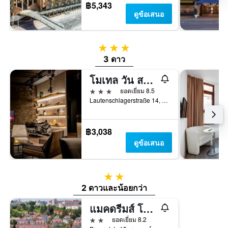
฿5,343
ดูข้อเสนอ
3 ดาว
3 ดาว
โมเทล วัน สตุ๊ตการ์ท-มิตเทอ
3 ดาว
ยอดเยี่ยม 8.5
Lautenschlagerstraße 14, สตุตการ์ต, บาเดิน-เวือร์ทเทมแบร์ก, เยอรมนี
฿3,038
ดูข้อเสนอ
2 ดาว
2 ดาวและน้อยกว่า
แมคดรีมส์ โฮเทล สตุ๊ตการ์ท-ซิตี้
2 ดาว
ยอดเยี่ยม 8.2