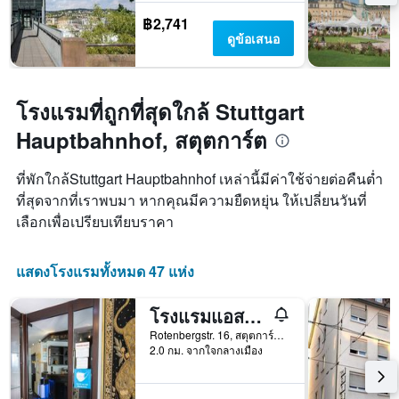
฿2,741
ดูข้อเสนอ
โรงแรมที่ถูกที่สุดใกล้ Stuttgart
Hauptbahnhof, สตุตการ์ต
ที่พักใกล้Stuttgart Hauptbahnhof เหล่านี้มีค่าใช้จ่ายต่อคืนต่ำ
ที่สุดจากที่เราพบมา หากคุณมีความยืดหยุ่น ให้เปลี่ยนวันที่
เลือกเพื่อเปรียบเทียบราคา
แสดงโรงแรมทั้งหมด 47 แห่ง
โรงแรมแอสตอเรีย อัม อูราคพลัทซ์
Rotenbergstr. 16, สตุตการ์ต, บาเดิน-เวือร์ทเทมแบร์ก, เยอรมนี
2.0 กม. จากใจกลางเมือง