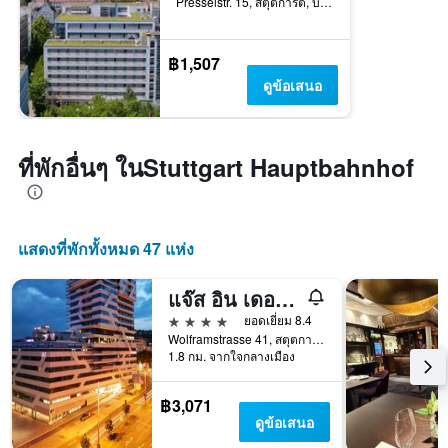
Presselstr. 15, สตุตการ์ต, บาเดิน-เวือร์ทเทมแบร์ก, เยอรมนี
฿1,507
ดูข้อเสนอ
ที่พักอื่นๆ ในStuttgart Hauptbahnhof
แสดงที่พักทั้งหมด 47 แห่ง
แจ๊ส อิน เดอะซิตี้ สตุทท์การ์ท
4 ดาว
ยอดเยี่ยม 8.4
Wolframstrasse 41, สตุตการ์ต, บาเดิน-เวือร์ทเทมแบร์ก, เยอรมนี
1.8 กม. จากใจกลางเมือง
฿3,071
ดูข้อเสนอ