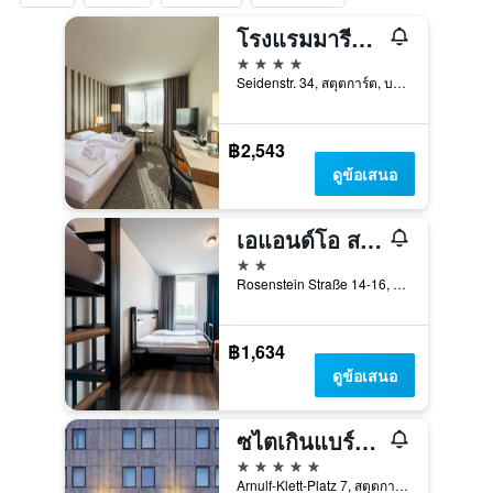
โรงแรมมารีทิม สตุทท์การ์ท
4 ดาว
Seidenstr. 34, สตุตการ์ต, บาเดิน-เวือร์ทเทมแบร์ก, เยอรมนี
฿2,543
ดูข้อเสนอ
เอแอนด์โอ สตุทท์การ์ทซิตี้ - โฮสเทล
2 ดาว
Rosenstein Straße 14-16, สตุตการ์ต, บาเดิน-เวือร์ทเทมแบร์ก, เยอรมนี
฿1,634
ดูข้อเสนอ
ซไตเกินแบร์เกอร์ กราฟ เซปเปลิน
5 ดาว
Arnulf-Klett-Platz 7, สตุตการ์ต, บาเดิน-เวือร์ทเทมแบร์ก, เยอรมนี