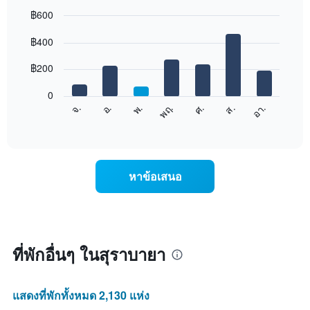
฿600
Bar
Chart
graphic.
฿400
chart
with
7
฿200
bars.
0
แผนภูมิ
อ.
พฤ.
ส.
จ.
พ.
ศ.
อา.
ต่อ
End
of
ไป
interactive
นี้
chart
แสดง
ราคา
หาข้อเสนอ
เฉลี่ย
ของ
ห้อง
พัก
ใน
แต่ละ
ที่พักอื่นๆ ในสุราบายา
วัน
ของ
สัปดาห์
แสดงที่พักทั้งหมด 2,130 แห่ง
แผนภูมิ