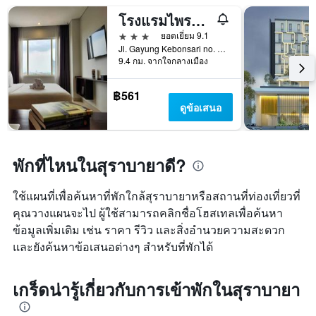
มี
แกน
โรงแรมไพรม์บิซ สุราบายา
X
3 ดาว
ยอดเยี่ยม 9.1
1
Jl. Gayung Kebonsari no. 30, สุราบายา, อินโดนีเซีย
แกน
9.4 กม. จากใจกลางเมือง
แสดง
วัน
฿561
ของ
ดูข้อเสนอ
สัปดาห์
แผนภูมิ
มี
แกน
พักที่ไหนในสุราบายาดี?
Y
1
แกน
ใช้แผนที่เพื่อค้นหาที่พักใกล้สุราบายาหรือสถานที่ท่องเที่ยวที่
แแส
คุณวางแผนจะไป ผู้ใช้สามารถคลิกชื่อโฮสเทลเพื่อค้นหา
ดง
ข้อมูลเพิ่มเติม เช่น ราคา รีวิว และสิ่งอำนวยความสะดวก
ราคา
เฉลี่ย
และยังค้นหาข้อเสนอต่างๆ สำหรับที่พักได้
ของ
ห้อง
พัก
เกร็ดน่ารู้เกี่ยวกับการเข้าพักในสุราบายา