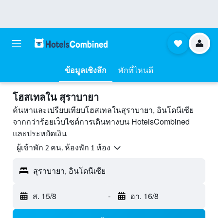
ข้อมูลเชิงลึก
พักที่ไหนดี
โฮสเทลใน สุราบายา
ค้นหาและเปรียบเทียบโฮสเทลในสุราบายา, อินโดนีเซีย
จากกว่าร้อยเว็บไซต์การเดินทางบน HotelsCombined
และประหยัดเงิน
ผู้เข้าพัก 2 คน, ห้องพัก 1 ห้อง
สุราบายา, อินโดนีเซีย
ส. 15/8
-
อา. 16/8