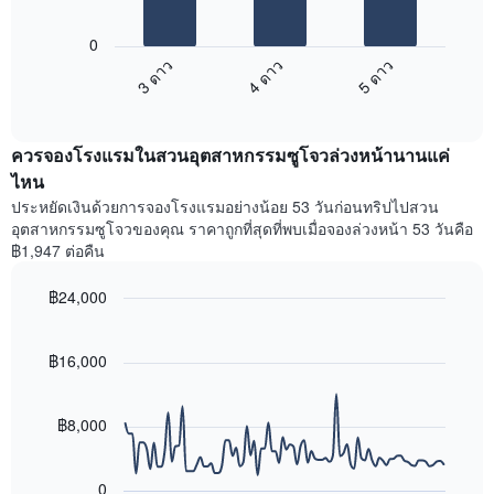
แผนภูมิ
ตาม
ต่อ
ระดับ
0
ไป
ดาว
3 ดาว
4 ดาว
5 ดาว
นี้
แผนภูมิ
End
แสดง
มี
of
ราคา
interactive
แกน
เฉลี่ย
chart
X
ควรจองโรงแรมในสวนอุตสาหกรรมซูโจวล่วงหน้านานแค่
ของ
1
ห้อง
ไหน
แกน
พัก
ประหยัดเงินด้วยการจองโรงแรมอย่างน้อย 53 วันก่อนทริปไปสวน
แสดง
ใน
หมวด
อุตสาหกรรมซูโจวของคุณ ราคาถูกที่สุดที่พบเมื่อจองล่วงหน้า 53 วันคือ
สุด
หมู่
฿1,947 ต่อคืน
สัปดาห์
โรงแรม
นี้
ตาม
฿24,000
ที่
จำนวน
พบ
Line
Chart
ดาว
graphic.
chart
ใน
แผนภูมิ
with
฿16,000
ช่วง
มี
90
3
data
แกน
วัน
points.
Y
฿8,000
ที่
1
ผ่าน
แผนภูมิ
แกน
มา
ต่อ
แสดง
0
โดย