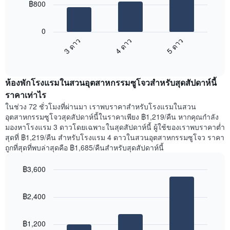
฿800
X
แผนภูมิ
1
ต่อ
แกน
0
ไป
แสดง
3 ดาว
4 ดาว
5 ดาว
นี้
วัน
End
แสดง
ของ
of
ราคา
interactive
สัปดาห์
เฉลี่ย
chart
แผนภูมิ
ห้องพักโรงแรมในสวนอุตสาหกรรมซูโจวสำหรับสุดสัปดาห์นี้
ของ
มี
ห้อง
ราคาเท่าไร
แกน
พัก
Y
ในช่วง 72 ชั่วโมงที่ผ่านมา เราพบราคาสำหรับโรงแรมในสวน
คืน
1
อุตสาหกรรมซูโจวสุดสัปดาห์นี้ในราคาเพียง ฿1,219/คืน หากคุณกำลัง
นี้
แกน
มองหาโรงแรม 3 ดาวโดยเฉพาะในสุดสัปดาห์นี้ ผู้ใช้ของเราพบราคาต่ำ
ที่
แแส
สุดที่ ฿1,219/คืน สำหรับโรงแรม 4 ดาวในสวนอุตสาหกรรมซูโจว ราคา
พบ
ดง
ถูกที่สุดที่พบล่าสุดคือ ฿1,685/คืนสำหรับสุดสัปดาห์นี้
ใน
ราคา
ช่วง
เฉลี่ย
฿3,600
3
ของ
วัน
Bar
Chart
ห้อง
graphic.
chart
ที่
พัก
฿2,400
with
ผ่าน
3
มา
bars.
โดย
฿1,200
รวบรวม