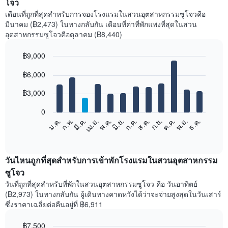
โจว
เดือนที่ถูกที่สุดสำหรับการจองโรงแรมในสวนอุตสาหกรรมซูโจวคือ
มีนาคม (฿2,473) ในทางกลับกัน เดือนที่ค่าที่พักแพงที่สุดในสวน
อุตสาหกรรมซูโจวคือตุลาคม (฿8,440)
฿9,000
Bar
Chart
฿6,000
graphic.
chart
with
12
฿3,000
bars.
0
แผนภูมิ
ม.ค.
ก.พ.
มี.ค.
เม.ย.
พ.ค.
มิ.ย.
ก.ค.
ส.ค.
ก.ย.
ต.ค.
พ.ย.
ธ.ค.
ต่อ
End
of
ไป
interactive
นี้
chart
แสดง
วันไหนถูกที่สุดสำหรับการเข้าพักโรงแรมในสวนอุตสาหกรรม
ราคา
ซูโจว
เฉลี่ย
วันที่ถูกที่สุดสำหรับที่พักในสวนอุตสาหกรรมซูโจว คือ วันอาทิตย์
ของ
(฿2,973) ในทางกลับกัน ผู้เดินทางคาดหวังได้ว่าจะจ่ายสูงสุดในวันเสาร์
ห้อง
ซึ่งราคาเฉลี่ยต่อคืนอยู่ที่ ฿6,911
พัก
ใน
฿7,500
แต่ละ