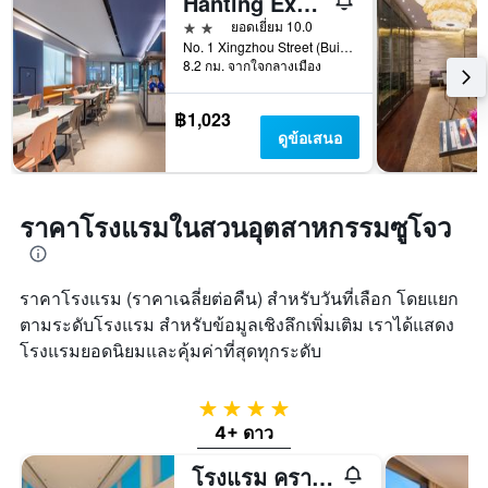
Hanting Express Suzhou Industrial Park Jinji Lake
แสดง
วัน
ราคา
2 ดาว
ยอดเยี่ยม 10.0
ก่อน
เฉลี่ย
No. 1 Xingzhou Street (Building 296), ซูโจว, จีน
การ
8.2 กม. จากใจกลางเมือง
ของ
เข้า
ห้อง
พัก
พัก
แผนภูมิ
฿1,023
ใน
มี
ดูข้อเสนอ
ช่วง
แกน
สุด
Y
สัปดาห์
1
นี้
แกน
ราคาโรงแรมในสวนอุตสาหกรรมซูโจว
ที่
แแส
พบ
ดง
ใน
ราคา
ช่วง
ราคาโรงแรม (ราคาเฉลี่ยต่อคืน) สำหรับวันที่เลือก โดยแยก
เฉลี่ย
3
ของ
ตามระดับโรงแรม สำหรับข้อมูลเชิงลึกเพิ่มเติม เราได้แสดง
วัน
ห้อง
โรงแรมยอดนิยมและคุ้มค่าที่สุดทุกระดับ
ที่
พัก
ผ่าน
มา
4 ดาว
4+ ดาว
โรงแรม คราวน์พลาซ่า ซูโจว บาย IHG