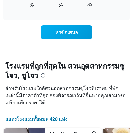
ไป
ราคา
90
60
30
รวบรวม
นี้
End
เฉลี่ย
ตาม
of
แสดง
ของ
interactive
ระดับ
การ
chart
ห้อง
ดาว
เปลี่ยนแปลง
พัก
แผนภูมิ
ของ
คืน
หาข้อเสนอ
มี
ราคา
นี้
แกน
ห้อง
ซึ่ง
X
พัก
พบใน
1
เมื่อ
3
แกน
ใกล้
วัน
แสดง
ถึง
โรงแรมที่ถูกที่สุดใน สวนอุตสาหกรรมซู
ที่
หมวด
วัน
ผ่าน
หมู่
โจว, ซูโจว
ที่
มา
โรงแรม
เข้า
ตาม
พัก
สำหรับโรงแรมใกล้สวนอุตสาหกรรมซูโจวที่เราพบ ที่พัก
จำนวน
แผนภูมิ
เหล่านี้มีราคาต่ำที่สุด ลองพิจารณาวันที่อื่นหากคุณสามารถ
ดาว
มี
แผนภูมิ
เปรียบเทียบราคาได้
แกน
มี
X
แกน
1
Y
แสดงโรงแรมทั้งหมด 420 แห่ง
แกน
1
แสดง
แกน
จำนวน