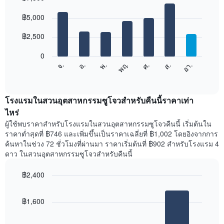
เดือน
Bar
Chart
graphic.
฿5,000
แผนภูมิ
chart
with
มี
7
฿2,500
แกน
bars.
X
1
0
แผนภูมิ
แกน
ศ.
พฤ.
พ.
อ.
จ.
อา.
ส.
ต่อ
End
แสดง
of
ไป
เดือน
interactive
นี้
chart
แผนภูมิ
แสดง
โรงแรมในสวนอุตสาหกรรมซูโจวสำหรับคืนนี้ราคาเท่า
มี
ราคา
ไหร่
แกน
เฉลี่ย
Y
ผู้ใช้พบราคาสำหรับโรงแรมในสวนอุตสาหกรรมซูโจวคืนนี้ เริ่มต้นใน
ของ
1
ราคาต่ำสุดที่ ฿746 และเพิ่มขึ้นเป็นราคาเฉลี่ยที่ ฿1,002 โดยอิงจากการ
ห้อง
แกน
ค้นหาในช่วง 72 ชั่วโมงที่ผ่านมา ราคาเริ่มต้นที่ ฿902 สำหรับโรงแรม 4
พัก
แแส
ดาว ในสวนอุตสาหกรรมซูโจวสำหรับคืนนี้
ใน
ดง
แต่ละ
ราคา
฿2,400
วัน
เฉลี่ย
ของ
Bar
Chart
ของ
สัปดาห์
graphic.
chart
ห้อง
฿1,600
with
แผนภูมิ
พัก
3
มี
bars.
แกน