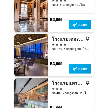
No.316, Zhengqi Rd., ไถตง, ไต้หวัน
฿3,866
ดูข้อเสนอ
โรงแรมเดอะกายา
4 ดาว
No. 169, Xinsheng Rd., ไถตง, ไต้หวัน
฿3,999
ดูข้อเสนอ
โรงแรมแทรเวเลอร์ อินน์ เถี่ยฮว้า
3 ดาว
No.402, Zhongshan Rd., ไถตง, ไต้หวัน
฿1,666