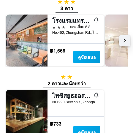
3 ดาว
3 ดาว
โรงแรมแทรเวเลอร์ อินน์ เถี่ยฮว้า
3 ดาว
ยอดเยี่ยม 8.2
No.402, Zhongshan Rd., ไถตง, ไต้หวัน
฿1,666
ดูข้อเสนอ
2 ดาว
2 ดาวและน้อยกว่า
ไพซีสยูธฮอสเทล
NO.290 Section 1, Zhonghua Road, ไถตง, ไต้หวัน
฿733
ดูข้อเสนอ