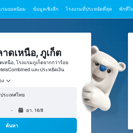
แรมยอดนิยม
ข้อมูลเชิงลึก
โรงแรมที่ประหยัดที่สุด
พักที่ไ
ดเหนือ, ภูเก็ต
เหนือ, โรงแรมภูเก็ตจากกว่าร้อย
otelsCombined และประหยัดเงิน
้อง
-
อา. 16/8
ค้นหา