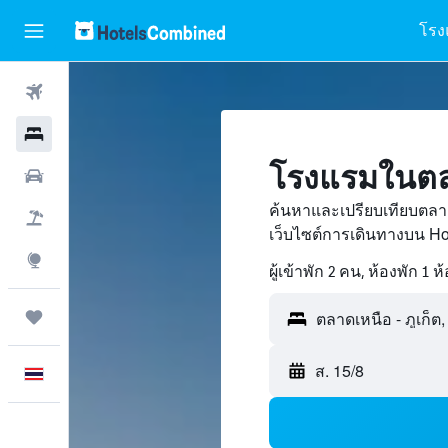
โรง
ตั๋วเครื่องบิน
โรงแรม
โรงแรมในตลา
รถเช่า
ค้นหาและเปรียบเทียบตลาด
เที่ยวบิน+โรงแรม
เว็บไซต์การเดินทางบน H
สำรวจ
ผู้เข้าพัก 2 คน, ห้องพัก 1 ห
ทริป
ส. 15/8
ภาษาไทย