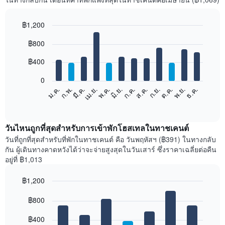
฿1,200
Bar
Chart
฿800
graphic.
chart
with
12
฿400
bars.
0
แผนภูมิ
ม.ค.
ก.พ.
มี.ค.
เม.ย.
พ.ค.
มิ.ย.
ก.ค.
ส.ค.
ก.ย.
ต.ค.
พ.ย.
ธ.ค.
ต่อ
End
of
ไป
interactive
นี้
chart
แสดง
วันไหนถูกที่สุดสำหรับการเข้าพักโฮสเทลในทาชเคนต์
ราคา
วันที่ถูกที่สุดสำหรับที่พักในทาชเคนต์ คือ วันพฤหัสฯ (฿391) ในทางกลับ
เฉลี่ย
กัน ผู้เดินทางคาดหวังได้ว่าจะจ่ายสูงสุดในวันเสาร์ ซึ่งราคาเฉลี่ยต่อคืน
ของ
อยู่ที่ ฿1,013
ห้อง
พัก
฿1,200
ใน
Bar
แต่ละ
Chart
graphic.
฿800
chart
เดือน
with
แผนภูมิ
7
฿400
มี
bars.