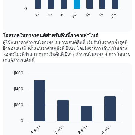
แกน
0
X
แผนภูมิ
ศ.
พฤ.
พ.
อ.
จ.
อา.
ส.
1
ต่อ
End
แกน
of
ไป
interactive
แสดง
นี้
chart
เดือน
แสดง
โฮสเทลในทาชเคนต์สำหรับคืนนี้ราคาเท่าไหร่
แผนภูมิ
ราคา
ผู้ใช้พบราคาสำหรับโฮสเทลในทาชเคนต์คืนนี้ เริ่มต้นในราคาต่ำสุดที่
มี
เฉลี่ย
฿192 และเพิ่มขึ้นเป็นราคาเฉลี่ยที่ ฿328 โดยอิงจากการค้นหาในช่วง
แกน
ของ
72 ชั่วโมงที่ผ่านมา ราคาเริ่มต้นที่ ฿317 สำหรับโฮสเทล 4 ดาว ในทาช
Y
ห้อง
เคนต์สำหรับคืนนี้
1
พัก
แกน
ใน
แแส
฿600
แต่ละ
ดง
Bar
วัน
Chart
ราคา
graphic.
chart
ของ
฿400
with
เฉลี่ย
สัปดาห์
4
ของ
แผนภูมิ
bars.
ห้อง
มี
฿200
พัก
แกน
แผนภูมิ
X
ต่อ
1
0
ไป
แกน
1 ดาว
2 ดาว
3 ดาว
4 ดาว
นี้
แสดง
End
แสดง