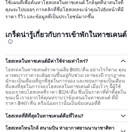
ใช้แผนที่เพื่อค้นหาโฮสเทลในทาชเคนต์ ใกล้จุดที่น่าสนใจที่
นี้
แกน
คุณจะไปบ่อยๆ การคลิกที่ชื่อโฮสเทลจะนำคุณไปยังหน้าที่มี
ซึ่ง
Y
พบใน
ราคา รีวิว และข้อมูลที่เป็นประโยชน์มากขึ้น
1
3
แกน
วัน
แแส
ที่
เกร็ดน่ารู้เกี่ยวกับการเข้าพักในทาชเคนต์
ดง
ผ่าน
ราคา
มา
เฉลี่ย
ของ
ห้อง
โฮสเทลในทาชเคนต์มีค่าใช้จ่ายเท่าไหร่?
พัก
โฮสเทลในทาชเคนต์ราคาเฉลี่ย ฿695/คืน อย่างไรก็ตาม คุณ
อาจพบว่าราคาจะผันผวนขึ้นอยู่กับช่วงเวลาของปี กรกฎาคม
มักจะเป็นเดือนที่ถูกที่สุดในการจอง และพฤษภาคมเป็นเดือน
ที่แพงที่สุดในการจองโฮสเทลในทาชเคนต์ เมื่อเร็วๆ นี้ผู้ใช้
ของเราพบโฮสเทลที่ราคา ฿224/คืน ซึ่งเป็นราคาที่ต่ำที่สุดใน
ขณะนี้ เราอยากให้คุณทราบว่าข้อเสนอในทาชเคนต์ ที่มี
ราคา ฿467/คืน หรือน้อยกว่านั้นเป็นข้อเสนอที่ดี
โฮสเทลที่ดีที่สุดในทาชเคนต์คือที่ไหน?
โฮสเทลไหนใกล้ สนามบิน ท่าอากาศยานนานาชาติทา