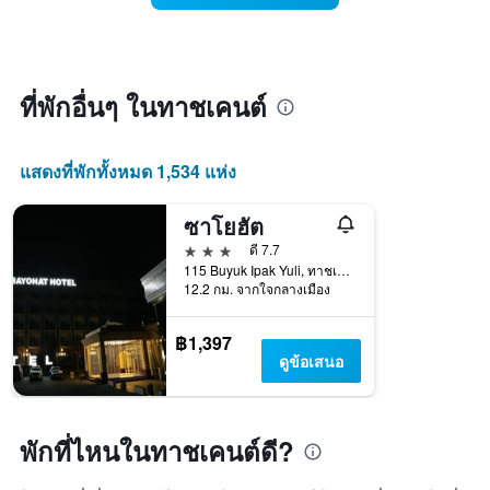
แกน
ห้อง
X
พัก
1
เมื่อ
แกน
ใกล้
แสดง
ถึง
ที่พักอื่นๆ ในทาชเคนต์
หมวด
วัน
หมู่
ที่
โรงแรม
เข้า
แสดงที่พักทั้งหมด 1,534 แห่ง
ตาม
พัก
จำนวน
แผนภูมิ
ดาว
มี
ซาโยฮัต
แผนภูมิ
แกน
3 ดาว
ดี 7.7
มี
X
115 Buyuk Ipak Yuli, ทาชเคนต์, อุซเบกิสถาน
แกน
1
12.2 กม. จากใจกลางเมือง
Y
แกน
1
แสดง
แกน
฿1,397
จำนวน
แสดง
ดูข้อเสนอ
วัน
ราคา
ก่อน
เฉลี่ย
การ
ของ
เข้า
ห้อง
พักที่ไหนในทาชเคนต์ดี?
พัก
พัก
แผนภูมิ
คืน
มี