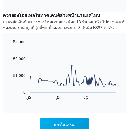
วัน
of
ราคา
interactive
ของ
เฉลี่ย
chart
สัปดาห์
ควรจองโฮสเทลในทาชเคนต์ล่วงหน้านานแค่ไหน
ของ
แผนภูมิ
ห้อง
ประหยัดเงินด้วยการจองโฮสเทลอย่างน้อย 13 วันก่อนทริปไปทาชเคนต์
มี
พัก
ของคุณ ราคาถูกที่สุดที่พบเมื่อจองล่วงหน้า 13 วันคือ ฿367 ต่อคืน
แกน
คืน
Y
นี้
1
฿3,000
ที่
แกน
พบ
Line
Chart
แแส
graphic.
chart
ใน
ดง
with
฿2,000
ช่วง
ราคา
90
3
data
เฉลี่ย
วัน
points.
ของ
฿1,000
ที่
ห้อง
ผ่าน
แผนภูมิ
พัก
มา
ต่อ
โดย
0
ไป
รวบรวม
60
30
90
นี้
End
ตาม
of
แสดง
interactive
ระดับ
การ
chart
ดาว
เปลี่ยนแปลง
แผนภูมิ
ของ
หาข้อเสนอ
มี
ราคา