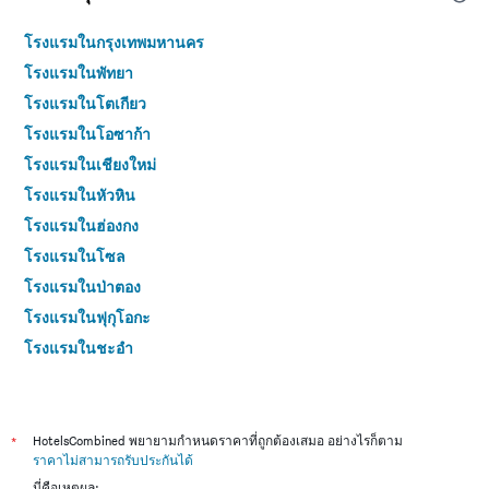
โรงแรมในกรุงเทพมหานคร
โรงแรมในพัทยา
โรงแรมในโตเกียว
โรงแรมในโอซาก้า
โรงแรมในเชียงใหม่
โรงแรมในหัวหิน
โรงแรมในฮ่องกง
โรงแรมในโซล
โรงแรมในป่าตอง
โรงแรมในฟุกุโอกะ
โรงแรมในชะอำ
โรงแรมในกระบี่
โรงแรมในซัปโปโร
โรงแรมในเกาะสมุย
*
HotelsCombined พยายามกำหนดราคาที่ถูกต้องเสมอ อย่างไรก็ตาม
ราคาไม่สามารถรับประกันได้
โรงแรมในเซี่ยงไฮ้
นี่คือเหตุผล: