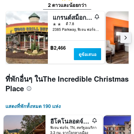
2 ดาวและน้อยกว่า
แกรนด์สม็อกกี้ส์รีสอร์ทลอดจ์
2 ดาว
ดี 7.8
2385 Parkway, ฟิเจน ฟอร์จ, TN, สหรัฐอเมริกา
฿2,466
ดูข้อเสนอ
ที่พักอื่นๆ ในThe Incredible Christmas
Place
แสดงที่พักทั้งหมด 190 แห่ง
อีโคโนลอดจ์ พีเจียนฟอร์จ ริเวอร์ไซด์
ฟิเจน ฟอร์จ, TN, สหรัฐอเมริกา
3.3 กม. จากใจกลางเมือง