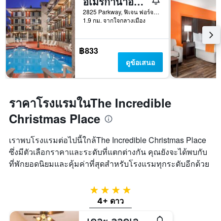
อเมริกานาอินน์ แทรเวิลลอดจ์ บาย วินด์แฮม
2825 Parkway, ฟิเจน ฟอร์จ, TN, สหรัฐอเมริกา
1.9 กม. จากใจกลางเมือง
฿833
ดูข้อเสนอ
ราคาโรงแรมในThe Incredible
Christmas Place
เราพบโรงแรมต่อไปนี้ใกล้The Incredible Christmas Place
ซึ่งมีตัวเลือกราคาและระดับที่แตกต่างกัน คุณยังจะได้พบกับ
ที่พักยอดนิยมและคุ้มค่าที่สุดสำหรับโรงแรมทุกระดับอีกด้วย
4 ดาว
4+ ดาว
เดอะ ลอดเจส แอท เดอะ เกรทสโมคกี้เมาน์เทนส์