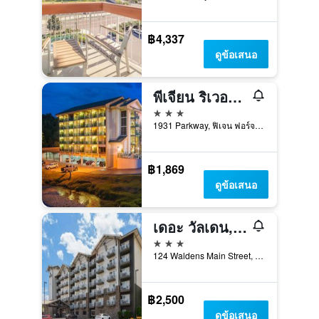
฿4,337
ดูข้อเสนอ
พีเจียน ริเวอร์ อินน์
3 ดาว
1931 Parkway, ฟิเจน ฟอร์จ, TN, สหรัฐอเมริกา
฿1,869
ดูข้อเสนอ
เดอะ วัลเดน, แทรดมาร์ค คอลเลคชัน โดย วินด์แฮม
3 ดาว
124 Waldens Main Street, ฟิเจน ฟอร์จ, TN, สหรัฐอเมริกา
฿2,500
ดูข้อเสนอ