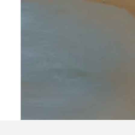
หน้าหลัก
ออสเตรเลีย
108,581
รัฐวิกทอเร