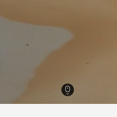
ีย
26,343
Twelve Apostles