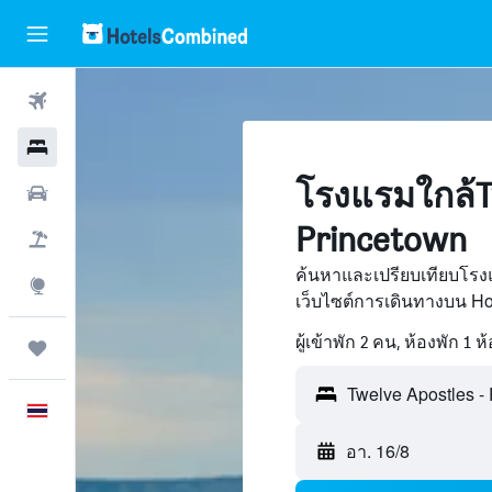
ตั๋วเครื่องบิน
โรงแรม
โรงแรมใกล้Tw
รถเช่า
Princetown
เที่ยวบิน+โรงแรม
ค้นหาและเปรียบเทียบโรงแ
สำรวจ
เว็บไซต์การเดินทางบน H
ผู้เข้าพัก 2 คน, ห้องพัก 1 ห
ทริป
ภาษาไทย
อา. 16/8