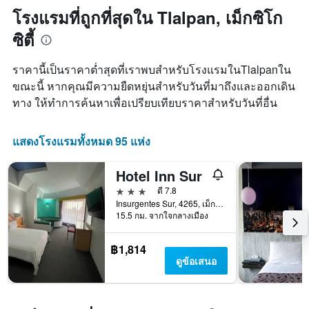
พบใน
แกน
ถึง
โรงแรมที่ถูกที่สุดใน Tlalpan, เม็กซิโก
3
แสดง
วัน
วัน
ซิตี้
หมวด
ที่
ที่
หมู่
เข้า
ผ่าน
โรงแรม
พัก
ราคานี้เป็นราคาต่ำสุดที่เราพบสำหรับโรงแรมในTlalpanใน
มา
ตาม
แผนภูมิ
ขณะนี้ หากคุณมีความยืดหยุ่นสำหรับวันที่มาถึงและออกเดิน
จำนวน
มี
ทาง ให้ทำการค้นหาเพื่อเปรียบเทียบราคาสำหรับวันที่อื่น
ดาว
แกน
แผนภูมิ
X
มี
1
แสดงโรงแรมทั้งหมด 95 แห่ง
แกน
แกน
Y
แสดง
1
จำนวน
Hotel Inn Sur
แกน
วัน
3 ดาว
ดี 7.8
แสดง
ก่อน
Insurgentes Sur, 4265, เม็กซิโกซิตี้, เม็กซิโก ซิตี้ เฟเดอรัล ดิสตริกต์, เม็กซิโก
ราคา
การ
15.5 กม. จากใจกลางเมือง
เฉลี่ย
เข้า
ของ
พัก
ห้อง
แผนภูมิ
฿1,814
พัก
มี
ดูข้อเสนอ
ใน
แกน
ช่วง
Y
สุด
1