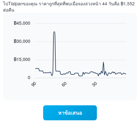
1
พัก
ไปTlalpanของคุณ ราคาถูกที่สุดที่พบเมื่อจองล่วงหน้า 44 วันคือ ฿1,552
แกน
ใน
ต่อคืน
แสดง
สุด
หมวด
สัปดาห์
฿45,000
หมู่
นี้
โรงแรม
Line
Chart
ที่
graphic.
chart
ตาม
พบ
with
฿30,000
จำนวน
ใน
90
ดาว
ช่วง
data
แผนภูมิ
points.
3
฿15,000
มี
วัน
แกน
ที่
แผนภูมิ
Y
ผ่าน
ต่อ
0
1
มา
ไป
90
60
30
แกน
โดย
นี้
End
แสดง
of
รวบรวม
แสดง
interactive
ราคา
ตาม
การ
chart
เฉลี่ย
ระดับ
เปลี่ยนแปลง
ของ
ดาว
ของ
หาข้อเสนอ
ห้อง
แผนภูมิ
ราคา
พัก
มี
ห้อง
คืน
แกน
พัก
นี้
X
เมื่อ
ซึ่ง
1
ใกล้