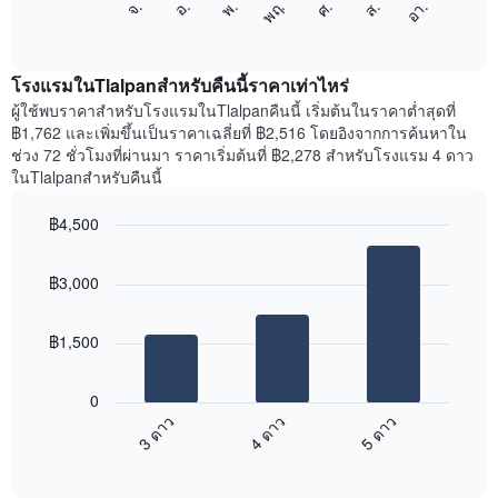
ศ.
พฤ.
พ.
อ.
จ.
อา.
ส.
1
ต่อ
End
แกน
of
ไป
interactive
แสดง
นี้
chart
เดือน
แสดง
โรงแรมในTlalpanสำหรับคืนนี้ราคาเท่าไหร่
แผนภูมิ
ราคา
ผู้ใช้พบราคาสำหรับโรงแรมในTlalpanคืนนี้ เริ่มต้นในราคาต่ำสุดที่
มี
เฉลี่ย
฿1,762 และเพิ่มขึ้นเป็นราคาเฉลี่ยที่ ฿2,516 โดยอิงจากการค้นหาใน
แกน
ของ
ช่วง 72 ชั่วโมงที่ผ่านมา ราคาเริ่มต้นที่ ฿2,278 สำหรับโรงแรม 4 ดาว
Y
ห้อง
ในTlalpanสำหรับคืนนี้
1
พัก
แกน
ใน
แแส
฿4,500
แต่ละ
ดง
Bar
วัน
Chart
ราคา
graphic.
chart
ของ
฿3,000
with
เฉลี่ย
สัปดาห์
3
ของ
แผนภูมิ
bars.
ห้อง
มี
฿1,500
พัก
แกน
แผนภูมิ
X
ต่อ
1
0
ไป
แกน
3 ดาว
4 ดาว
5 ดาว
นี้
แสดง
End
แสดง
วัน
of
ราคา
interactive
ของ
เฉลี่ย
chart