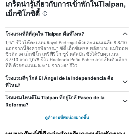
สัปดาห์
แกน
เกร็ดน่ารู้เกี่ยวกับการเข้าพักในTlalpan,
นี้
แแส
เม็กซิโกซิตี้
ที่
ดง
พบ
ราคา
ใน
เฉลี่ย
ช่วง
ของ
โรงแรมที่ดีที่สุดใน Tlalpan คือที่ไหน?
3
ห้อง
วัน
พัก
1,971 รีวิวให้คะแนน Royal Pedregal ด้วยคะแนนเฉลี่ย 8.8/10
ที่
นอกจากนี้ยังควรพิจารณา ซิตี้ เอ็กซ์เพรส พลัส บาย แมริออท
ผ่าน
ซิวดัด เด เม็กซิโก เพริฟีริโก ซูร์ ตลัลปัน ซึ่งได้รับคะแนน
มา
8.3/10 จาก 1,078 รีวิว Hacienda Peña Pobre อาจเป็นตัวเลือก
ที่ดี ด้วยคะแนน 9.3/10 จาก 587 รีวิว
โรงแรมดีๆ ใกล้ El Ángel de la Independencia คือ
ที่ไหน?
โรงแรมไหนดีใน Tlalpan ที่อยู่ใกล้ Paseo de la
Reforma?
ดูคำถามที่พบบ่อยมากขึ้น