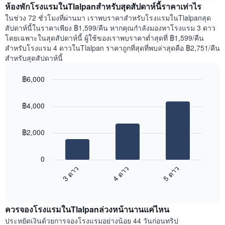
สัปดาห์
ห้องพักโรงแรมในTlalpanสำหรับสุดสัปดาห์นี้ราคาเท่าไร
ของ
แผนภูมิ
ห้อง
ในช่วง 72 ชั่วโมงที่ผ่านมา เราพบราคาสำหรับโรงแรมในTlalpanสุด
มี
พัก
สัปดาห์นี้ในราคาเพียง ฿1,599/คืน หากคุณกำลังมองหาโรงแรม 3 ดาว
แกน
คืน
โดยเฉพาะในสุดสัปดาห์นี้ ผู้ใช้ของเราพบราคาต่ำสุดที่ ฿1,599/คืน
Y
นี้
สำหรับโรงแรม 4 ดาวในTlalpan ราคาถูกที่สุดที่พบล่าสุดคือ ฿2,751/คืน
1
ที่
สำหรับสุดสัปดาห์นี้
แกน
พบ
แแส
ใน
฿6,000
ดง
ช่วง
ราคา
Bar
Chart
3
เฉลี่ย
graphic.
chart
วัน
฿4,000
with
ของ
ที่
3
ห้อง
ผ่าน
bars.
พัก
มา
฿2,000
โดย
แผนภูมิ
รวบรวม
ต่อ
0
ตาม
ไป
3 ดาว
4 ดาว
5 ดาว
ระดับ
นี้
ดาว
End
แสดง
of
แผนภูมิ
ราคา
interactive
มี
เฉลี่ย
chart
แกน
ควรจองโรงแรมในTlalpanล่วงหน้านานแค่ไหน
ของ
X
ห้อง
ประหยัดเงินด้วยการจองโรงแรมอย่างน้อย 44 วันก่อนทริป