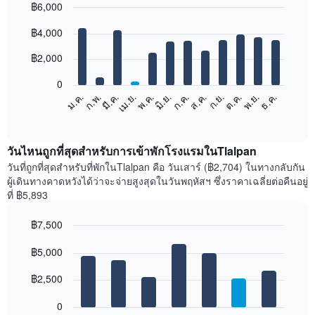
฿6,000
Bar
Chart
฿4,000
graphic.
chart
with
12
฿2,000
bars.
0
แผนภูมิ
ม.ค.
ก.พ.
มี.ค.
เม.ย.
พ.ค.
มิ.ย.
ก.ค.
ส.ค.
ก.ย.
ต.ค.
พ.ย.
ธ.ค.
ต่อ
End
of
ไป
interactive
นี้
chart
แสดง
วันไหนถูกที่สุดสำหรับการเข้าพักโรงแรมในTlalpan
ราคา
วันที่ถูกที่สุดสำหรับที่พักในTlalpan คือ วันเสาร์ (฿2,704) ในทางกลับกัน
เฉลี่ย
ผู้เดินทางคาดหวังได้ว่าจะจ่ายสูงสุดในวันพฤหัสฯ ซึ่งราคาเฉลี่ยต่อคืนอยู่
ของ
ที่ ฿5,893
ห้อง
พัก
฿7,500
ใน
Bar
แต่ละ
Chart
graphic.
฿5,000
chart
เดือน
with
แผนภูมิ
7
฿2,500
มี
bars.
แกน
0
X
แผนภูมิ