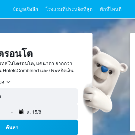
ข้อมูลเชิงลึก
โรงแรมที่ประหยัดที่สุด
พักที่ไหนดี
โตรอนโต
สเทลในโตรอนโต, แคนาดา จากกว่า
บน HotelsCombined และประหยัดเงิน
้อง
า
-
ส. 15/8
ค้นหา