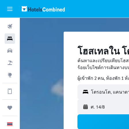
ตั๋วเครื่องบิน
โรงแรม
โฮสเทลใน 
รถเช่า
ค้นหาและเปรียบเทียบโฮ
เที่ยวบิน+โรงแรม
ร้อยเว็บไซต์การเดินทาง
สำรวจ
ผู้เข้าพัก 2 คน, ห้องพัก 1 ห
ดูข้อมูลเพิ่มเติมได้ในแอป
โตรอนโต, แคนาด
ศ. 14/8
ทริป
ภาษาไทย