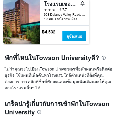
โรงแรมเชอราตัน บัลติมอร์นอร์ท
3 ดาว
ดี 7.7
903 Dulaney Valley Road, ทาวซัน, MD, สหรัฐอเมริกา
1.5 กม. จากใจกลางเมือง
฿4,532
ดูข้อเสนอ
พักที่ไหนในTowson Universityดี?
ไม่ว่าคุณจะไปเยือนTowson Universityเพื่อพักผ่อนหรือติดต่อ
ธุรกิจ ใช้แผนที่เพื่อค้นหาโรงแรมใกล้ตำแหน่งที่ตั้งที่คุณ
ต้องการ การคลิกที่ชื่อที่พักจะแสดงข้อมูลเพิ่มเติมและให้คุณ
จองโรงแรมนั้นๆ ได้
เกร็ดน่ารู้เกี่ยวกับการเข้าพักในTowson
University