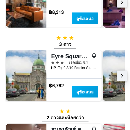
฿8,313
ดูข้อเสนอ
3 ดาว
3 ดาว
Eyre Square Hotel
3 ดาว
ยอดเยี่ยม 8.1
HP1Tcp0 8/10 Forster Street, Eyre Square, Galway, Ireland, กัลเวย์, ไอร์แลนด์
฿6,762
ดูข้อเสนอ
2 ดาว
2 ดาวและน้อยกว่า
สนูซเซิลส์ ควาย สตรีท ทัวริสท์ โฮสเทล