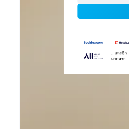
...และอีก
มากมาย