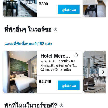
เข้า
฿800
พัก
ดูข้อเสนอ
แผนภูมิ
มี
แกน
Y
ที่พักอื่นๆ ในวอร์ซอ
1
แกน
แแส
แสดงที่พักทั้งหมด 9,452 แห่ง
ดง
ราคา
เฉลี่ย
Hotel Mercure Warszawa Grand
ของ
4 ดาว
ยอดเยี่ยม 8.5
ห้อง
Krucza 28, วอร์ซอ, เมโซเวีย, โปแลนด์
พัก
0.5 กม. จากใจกลางเมือง
฿2,749
ดูข้อเสนอ
พักที่ไหนในวอร์ซอดี?