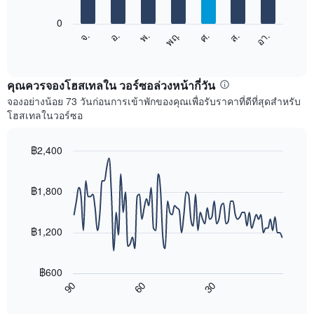
bars.
แกน
0
X
แผนภูมิ
ศ.
พฤ.
พ.
อ.
จ.
อา.
ส.
1
ต่อ
End
แกน
of
ไป
interactive
แสดง
นี้
chart
เดือน
แสดง
คุณควรจองโฮสเทลใน วอร์ซอล่วงหน้ากี่วัน
แผนภูมิ
ราคา
จองอย่างน้อย 73 วันก่อนการเข้าพักของคุณเพื่อรับราคาที่ดีที่สุดสำหรับ
มี
เฉลี่ย
โฮสเทลในวอร์ซอ
แกน
ของ
Y
ห้อง
1
พัก
฿2,400
แกน
ใน
Line
Chart
แแส
แต่ละ
graphic.
chart
ดง
with
วัน
฿1,800
ราคา
90
ของ
data
เฉลี่ย
สัปดาห์
points.
ของ
แผนภูมิ
฿1,200
ห้อง
มี
แผนภูมิ
พัก
แกน
ต่อ
X
฿600
ไป
1
60
30
90
นี้
End
แกน
of
แสดง
แสดง
interactive