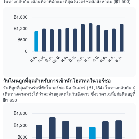
ในทางกลับกัน เดือนที่ค่าที่พักแพงที่สุดในวอร์ซอคือสิงหาคม (฿1,500)
฿1,800
Bar
Chart
฿1,200
graphic.
chart
with
12
฿600
bars.
0
แผนภูมิ
ม.ค.
ก.พ.
มี.ค.
เม.ย.
พ.ค.
มิ.ย.
ก.ค.
ส.ค.
ก.ย.
ต.ค.
พ.ย.
ธ.ค.
ต่อ
End
of
ไป
interactive
นี้
chart
แสดง
วันไหนถูกที่สุดสำหรับการเข้าพักโฮสเทลในวอร์ซอ
ราคา
วันที่ถูกที่สุดสำหรับที่พักในวอร์ซอ คือ วันศุกร์ (฿1,154) ในทางกลับกัน ผู้
เฉลี่ย
เดินทางคาดหวังได้ว่าจะจ่ายสูงสุดในวันอังคาร ซึ่งราคาเฉลี่ยต่อคืนอยู่ที่
ของ
฿1,630
ห้อง
พัก
฿1,800
ใน
Bar
แต่ละ
Chart
graphic.
฿1,200
chart
เดือน
with
แผนภูมิ
7
฿600
มี