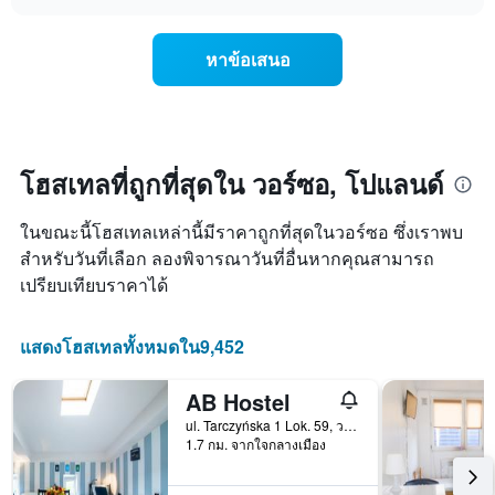
การ
chart
วัน
เปลี่ยนแปลง
ของ
ของ
สัปดาห์
หาข้อเสนอ
ราคา
แผนภูมิ
ห้อง
มี
พัก
แกน
เมื่อ
Y
ใกล้
1
ถึง
โฮสเทลที่ถูกที่สุดใน วอร์ซอ, โปแลนด์
แกน
วัน
แแส
ที่
ดง
ในขณะนี้โฮสเทลเหล่านี้มีราคาถูกที่สุดในวอร์ซอ ซึ่งเราพบ
เข้า
ราคา
พัก
สำหรับวันที่เลือก ลองพิจารณาวันที่อื่นหากคุณสามารถ
เฉลี่ย
แผนภูมิ
เปรียบเทียบราคาได้
ของ
มี
ห้อง
แกน
พัก
X
แสดงโฮสเทลทั้งหมดใน9,452
1
แกน
AB Hostel
แสดง
จำนวน
ul. Tarczyńska 1 Lok. 59, วอร์ซอ, เมโซเวีย, โปแลนด์
วัน
1.7 กม. จากใจกลางเมือง
ก่อน
การ