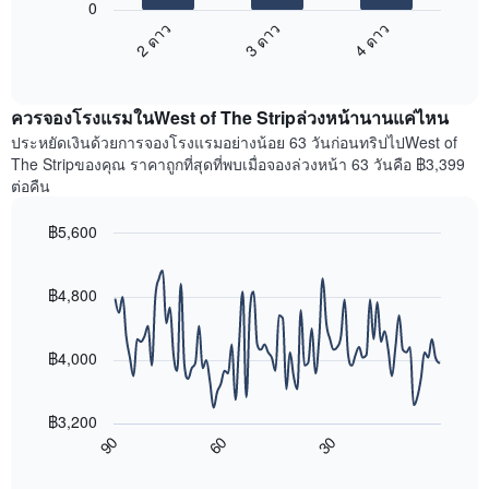
ระดับ
0
ไป
ดาว
2 ดาว
3 ดาว
4 ดาว
นี้
แผนภูมิ
End
แสดง
มี
of
ราคา
interactive
แกน
เฉลี่ย
chart
X
ควรจองโรงแรมในWest of The Stripล่วงหน้านานแค่ไหน
ของ
1
ห้อง
ประหยัดเงินด้วยการจองโรงแรมอย่างน้อย 63 วันก่อนทริปไปWest of
แกน
พัก
The Stripของคุณ ราคาถูกที่สุดที่พบเมื่อจองล่วงหน้า 63 วันคือ ฿3,399
แสดง
ใน
ต่อคืน
หมวด
สุด
หมู่
สัปดาห์
โรงแรม
฿5,600
นี้
ตาม
Line
Chart
ที่
จำนวน
graphic.
chart
พบ
with
ดาว
฿4,800
ใน
90
แผนภูมิ
ช่วง
data
มี
points.
3
แกน
฿4,000
วัน
Y
ที่
แผนภูมิ
1
ผ่าน
ต่อ
แกน
฿3,200
มา
ไป
แสดง
60
30
90
โดย
นี้
End
ราคา
of
รวบรวม
แสดง
เฉลี่ย
interactive