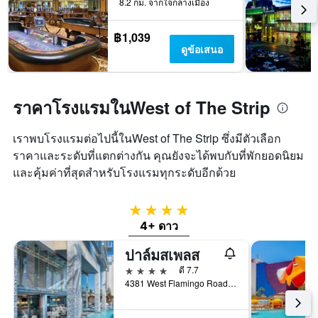
8.2 กม. จากใจกลางเมือง
เฉลี่ย
เข้า
ของ
พัก
ห้อง
แผนภูมิ
฿1,039
พัก
มี
ดูข้อเสนอ
ใน
แกน
ช่วง
Y
สุด
1
สัปดาห์
แกน
ราคาโรงแรมในWest of The Strip
นี้
แแส
ที่
ดง
เราพบโรงแรมต่อไปนี้ในWest of The Strip ซึ่งมีตัวเลือก
พบ
ราคา
ราคาและระดับที่แตกต่างกัน คุณยังจะได้พบกับที่พักยอดนิยม
ใน
เฉลี่ย
ช่วง
ของ
และคุ้มค่าที่สุดสำหรับโรงแรมทุกระดับอีกด้วย
3
ห้อง
วัน
พัก
ที่
4 ดาว
ผ่าน
4+ ดาว
มา
ปาล์มสเพลส
4 ดาว
ดี 7.7
4381 West Flamingo Road, ลาสเวกัส, NV, สหรัฐอเมริกา