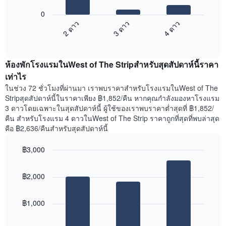
X
ต่อ
1
0
ไป
แกน
2 ดาว
3 ดาว
4 ดาว
นี้
แสดง
End
แสดง
วัน
of
ราคา
interactive
ของ
เฉลี่ย
chart
สัปดาห์
ห้องพักโรงแรมในWest of The Stripสำหรับสุดสัปดาห์นี้ราคา
ของ
แผนภูมิ
ห้อง
เท่าไร
มี
พัก
ในช่วง 72 ชั่วโมงที่ผ่านมา เราพบราคาสำหรับโรงแรมในWest of The
แกน
คืน
Stripสุดสัปดาห์นี้ในราคาเพียง ฿1,852/คืน หากคุณกำลังมองหาโรงแรม
Y
นี้
3 ดาวโดยเฉพาะในสุดสัปดาห์นี้ ผู้ใช้ของเราพบราคาต่ำสุดที่ ฿1,852/
1
ที่
คืน สำหรับโรงแรม 4 ดาวในWest of The Strip ราคาถูกที่สุดที่พบล่าสุด
แกน
พบ
แแส
คือ ฿2,636/คืนสำหรับสุดสัปดาห์นี้
ใน
ดง
ช่วง
ราคา
฿3,000
3
เฉลี่ย
วัน
Bar
Chart
ของ
graphic.
chart
ที่
ห้อง
฿2,000
with
ผ่าน
พัก
3
มา
bars.
โดย
฿1,000
รวบรวม
แผนภูมิ
ตาม
ต่อ