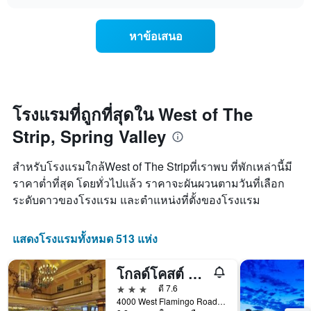
ตาม
การ
chart
ของ
ระดับ
เปลี่ยนแปลง
ห้อง
ดาว
ของ
พัก
หาข้อเสนอ
แผนภูมิ
ราคา
คืน
มี
ห้อง
นี้
แกน
พัก
ซึ่ง
X
เมื่อ
พบใน
1
ใกล้
3
แกน
ถึง
โรงแรมที่ถูกที่สุดใน West of The
วัน
แสดง
วัน
ที่
Strip, Spring Valley
หมวด
ที่
ผ่าน
หมู่
เข้า
มา
โรงแรม
พัก
สำหรับโรงแรมใกล้West of The Stripที่เราพบ ที่พักเหล่านี้มี
ตาม
แผนภูมิ
ราคาต่ำที่สุด โดยทั่วไปแล้ว ราคาจะผันผวนตามวันที่เลือก
จำนวน
มี
ระดับดาวของโรงแรม และตำแหน่งที่ตั้งของโรงแรม
ดาว
แกน
แผนภูมิ
X
มี
1
แสดงโรงแรมทั้งหมด 513 แห่ง
แกน
แกน
Y
แสดง
1
จำนวน
โกลด์โคสต์ โฮเทลแอนด์คาสิโน
แกน
วัน
3 ดาว
ดี 7.6
แสดง
ก่อน
4000 West Flamingo Road, ลาสเวกัส, NV, สหรัฐอเมริกา
ราคา
การ