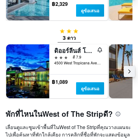
฿2,329
ดูข้อเสนอ
3 ดาว
3 ดาว
ดิออร์ลีนส์ โฮเทลแอนด์คาสิโน
3 ดาว
ดี 7.9
4500 West Tropicana Avenue, ลาสเวกัส, NV, สหรัฐอเมริกา
฿1,089
ดูข้อเสนอ
พักที่ไหนในWest of The Stripดี?
เลื่อนดูและซูมเข้าพื้นที่ในWest of The Stripที่คุณวางแผนจะ
ไปเพื่อค้นหาที่พักใกล้เคียง การคลิกที่ชื่อที่พักจะแสดงข้อมูล