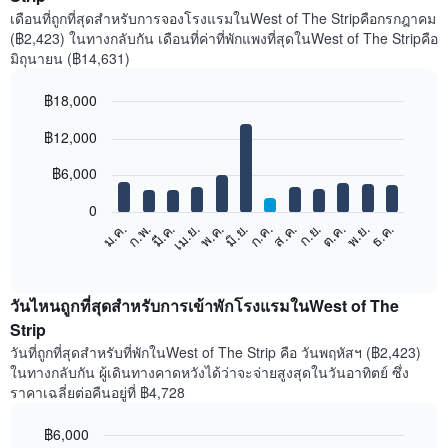
เดือนที่ถูกที่สุดสำหรับการจองโรงแรมในWest of The Stripคือกรกฎาคม
(฿2,423) ในทางกลับกัน เดือนที่ค่าที่พักแพงที่สุดในWest of The Stripคือ
มิถุนายน (฿14,631)
฿18,000
Bar
Chart
฿12,000
graphic.
chart
with
12
฿6,000
bars.
0
แผนภูมิ
ก.พ.
พ.ค.
ส.ค.
พ.ย.
มี.ค.
มิ.ย.
ก.ย.
ธ.ค.
ม.ค.
เม.ย.
ก.ค.
ต.ค.
ต่อ
End
of
ไป
interactive
นี้
chart
แสดง
วันไหนถูกที่สุดสำหรับการเข้าพักโรงแรมในWest of The
ราคา
Strip
เฉลี่ย
วันที่ถูกที่สุดสำหรับที่พักในWest of The Strip คือ วันพฤหัสฯ (฿2,423)
ของ
ในทางกลับกัน ผู้เดินทางคาดหวังได้ว่าจะจ่ายสูงสุดในวันอาทิตย์ ซึ่ง
ห้อง
ราคาเฉลี่ยต่อคืนอยู่ที่ ฿4,728
พัก
ใน
฿6,000
แต่ละ