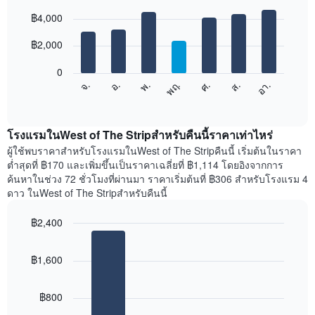
เดือน
Bar
Chart
graphic.
฿4,000
แผนภูมิ
chart
with
มี
7
฿2,000
แกน
bars.
X
1
0
แผนภูมิ
แกน
ศ.
พฤ.
พ.
อ.
จ.
อา.
ส.
ต่อ
End
แสดง
of
ไป
เดือน
interactive
นี้
chart
แผนภูมิ
แสดง
โรงแรมในWest of The Stripสำหรับคืนนี้ราคาเท่าไหร่
มี
ราคา
ผู้ใช้พบราคาสำหรับโรงแรมในWest of The Stripคืนนี้ เริ่มต้นในราคา
แกน
เฉลี่ย
ต่ำสุดที่ ฿170 และเพิ่มขึ้นเป็นราคาเฉลี่ยที่ ฿1,114 โดยอิงจากการ
Y
ของ
1
ค้นหาในช่วง 72 ชั่วโมงที่ผ่านมา ราคาเริ่มต้นที่ ฿306 สำหรับโรงแรม 4
ห้อง
แกน
ดาว ในWest of The Stripสำหรับคืนนี้
พัก
แแส
ใน
ดง
฿2,400
แต่ละ
ราคา
Bar
วัน
Chart
เฉลี่ย
graphic.
chart
ของ
ของ
฿1,600
with
สัปดาห์
ห้อง
3
แผนภูมิ
bars.
พัก
มี
฿800
แกน
แผนภูมิ