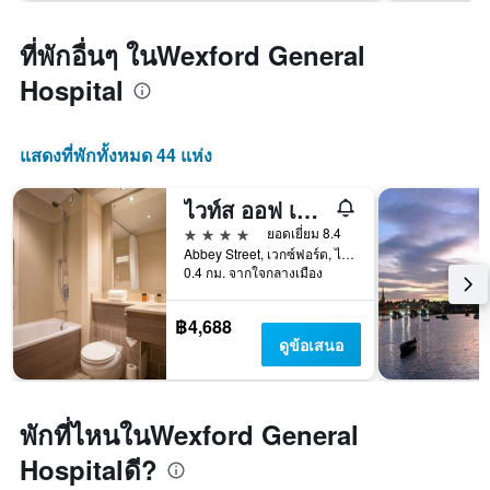
ที่พักอื่นๆ ในWexford General
Hospital
แสดงที่พักทั้งหมด 44 แห่ง
ไวท์ส ออฟ เว็กซ์ฟอร์ด
4 ดาว
ยอดเยี่ยม 8.4
Abbey Street, เวกซ์ฟอร์ด, ไอร์แลนด์
0.4 กม. จากใจกลางเมือง
฿4,688
ดูข้อเสนอ
พักที่ไหนในWexford General
Hospitalดี?