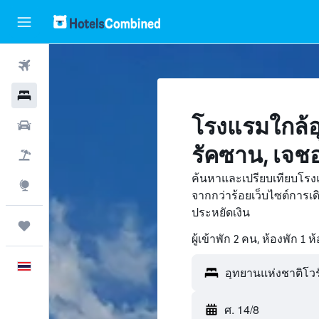
ตั๋วเครื่องบิน
โรงแรม
โรงแรมใกล้อ
รถเช่า
รัคซาน, เจช
เที่ยวบิน+โรงแรม
ค้นหาและเปรียบเทียบโรง
สำรวจ
จากกว่าร้อยเว็บไซต์การ
ประหยัดเงิน
ทริป
ผู้เข้าพัก 2 คน, ห้องพัก 1 ห
ภาษาไทย
ศ. 14/8