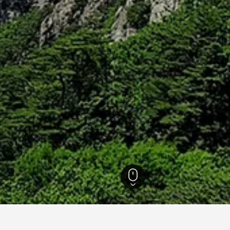
1,108
อุทยานแห่งชาติโวรัคซาน