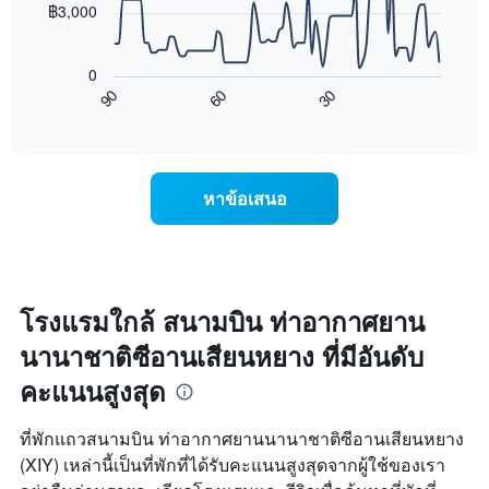
แกน
฿3,000
X
แผนภูมิ
1
ต่อ
แกน
0
ไป
แสดง
60
30
90
นี้
End
วัน
of
แสดง
interactive
ของ
การ
chart
สัปดาห์
เปลี่ยนแปลง
แผนภูมิ
ของ
หาข้อเสนอ
มี
ราคา
แกน
ห้อง
Y
พัก
1
เมื่อ
แกน
ใกล้
แแส
ถึง
โรงแรมใกล้ สนามบิน ท่าอากาศยาน
ดง
วัน
ราคา
นานาชาติซีอานเสียนหยาง ที่มีอันดับ
ที่
เฉลี่ย
เข้า
คะแนนสูงสุด
ของ
พัก
ห้อง
แผนภูมิ
พัก
มี
ที่พักแถวสนามบิน ท่าอากาศยานนานาชาติซีอานเสียนหยาง
แกน
(XIY) เหล่านี้เป็นที่พักที่ได้รับคะแนนสูงสุดจากผู้ใช้ของเรา
X