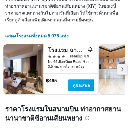
ท่าอากาศยานนานาชาติซีอานเสียนหยาง (XIY) ในขณะนี้
ราคาอาจแตกต่างกันไปตามวันที่เลือก ให้ใช้การค้นหาเพื่อ
เรียกดูตัวเลือกเพิ่มเติมหากคุณมีความยืดหยุ่น
แสดงโรงแรมทั้งหมด 5,075 แห่ง
โรงแรม ฉานชี หยงคุน
4 ดาว
ยอดเยี่ยม 8.9
No.65 Jian'Guo Road, ซีอาน, จีน
3.5 กม. จากใจกลางเมือง
฿495
ดูข้อเสนอ
ราคาโรงแรมในสนามบิน ท่าอากาศยาน
นานาชาติซีอานเสียนหยาง