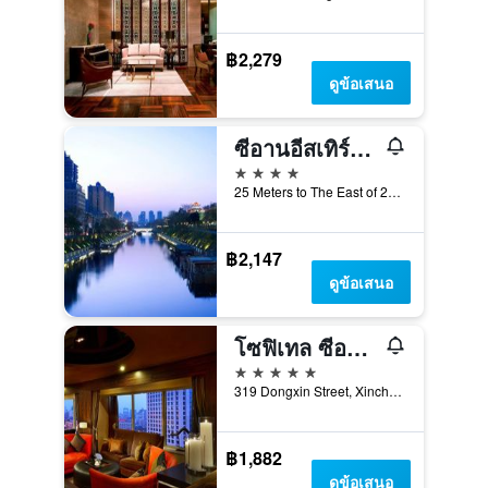
฿2,279
ดูข้อเสนอ
ซีอานอีสเทิร์นเฮาส์ บูทีคโฮเทล
4 ดาว
25 Meters to The East of 20 Nan Yuan Men Mid Fen Xiang, ซีอาน, จีน
฿2,147
ดูข้อเสนอ
โซฟิเทล ซีอาน ออน เหรินหมิน สแควร์
5 ดาว
319 Dongxin Street, Xincheng District, ซีอาน, จีน
฿1,882
ดูข้อเสนอ