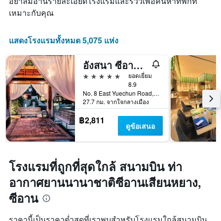
อย่าลืมอ่านรายละเอียดโรงแรมและรีวิวเพื่อค้นหาที่พักที่
1
เหมาะกับคุณ
แกน
แสดง
จำนวน
แสดงโรงแรมทั้งหมด 5,075 แห่ง
วัน
ก่อน
การ
อังสนา ซีอาน หลินตง
เข้า
5 ดาว
ยอดเยี่ยม
พัก
8.9
แผนภูมิ
No. 8 East Yuechun Road, ซีอาน, จีน
มี
27.7 กม. จากใจกลางเมือง
แกน
Y
฿2,811
1
ดูข้อเสนอ
แกน
แแส
ดง
ราคา
โรงแรมที่ถูกที่สุดใกล้ สนามบิน ท่า
เฉลี่ย
อากาศยานนานาชาติซีอานเสียนหยาง,
ของ
ห้อง
ซีอาน
พัก
ราคานี้เป็นราคาต่ำสุดที่เราพบสำหรับโรงแรมใกล้สนามบิน