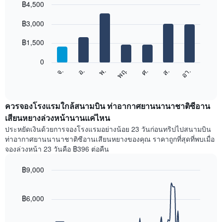
฿4,500
แต่ละ
เดือน
Bar
Chart
graphic.
฿3,000
แผนภูมิ
chart
with
มี
7
฿1,500
แกน
bars.
X
1
0
แผนภูมิ
แกน
ศ.
พฤ.
พ.
อ.
จ.
อา.
ส.
ต่อ
End
แสดง
of
ไป
เดือน
interactive
นี้
chart
แผนภูมิ
แสดง
ควรจองโรงแรมใกล้สนามบิน ท่าอากาศยานนานาชาติซีอาน
มี
ราคา
เสียนหยางล่วงหน้านานแค่ไหน
แกน
เฉลี่ย
Y
ประหยัดเงินด้วยการจองโรงแรมอย่างน้อย 23 วันก่อนทริปไปสนามบิน
ของ
1
ท่าอากาศยานนานาชาติซีอานเสียนหยางของคุณ ราคาถูกที่สุดที่พบเมื่อ
ห้อง
แกน
จองล่วงหน้า 23 วันคือ ฿396 ต่อคืน
พัก
แแส
ใน
ดง
฿9,000
แต่ละ
ราคา
วัน
Line
Chart
เฉลี่ย
graphic.
ของ
chart
ของ
with
฿6,000
สัปดาห์
ห้อง
90
แผนภูมิ
พัก
data
มี
points.