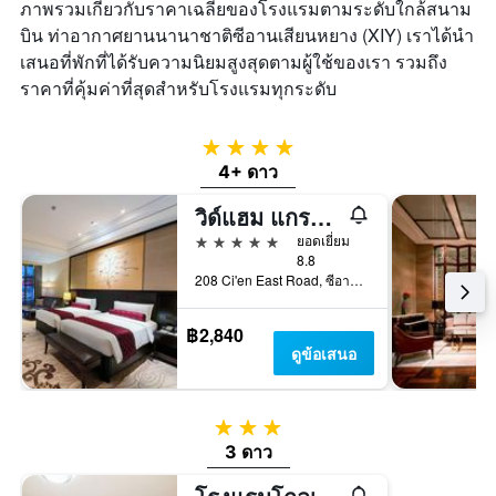
ภาพรวมเกี่ยวกับราคาเฉลี่ยของโรงแรมตามระดับใกล้สนาม
บิน ท่าอากาศยานนานาชาติซีอานเสียนหยาง (XIY) เราได้นำ
เสนอที่พักที่ได้รับความนิยมสูงสุดตามผู้ใช้ของเรา รวมถึง
ราคาที่คุ้มค่าที่สุดสำหรับโรงแรมทุกระดับ
4 ดาว
4+ ดาว
วิด์แฮม แกรนด์ ซีอาน เซาท์
5 ดาว
ยอดเยี่ยม
8.8
208 Ci'en East Road, ซีอาน, จีน
฿2,840
ดูข้อเสนอ
3 ดาว
3 ดาว