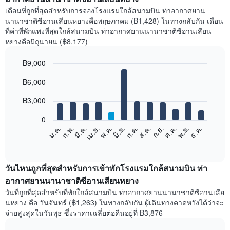
เดือนที่ถูกที่สุดสำหรับการจองโรงแรมใกล้สนามบิน ท่าอากาศยาน
นานาชาติซีอานเสียนหยางคือพฤษภาคม (฿1,428) ในทางกลับกัน เดือน
ที่ค่าที่พักแพงที่สุดใกล้สนามบิน ท่าอากาศยานนานาชาติซีอานเสียน
หยางคือมิถุนายน (฿8,177)
฿9,000
Bar
Chart
฿6,000
graphic.
chart
with
12
฿3,000
bars.
0
แผนภูมิ
ม.ค.
ก.พ.
มี.ค.
เม.ย.
พ.ค.
มิ.ย.
ก.ค.
ส.ค.
ก.ย.
ต.ค.
พ.ย.
ธ.ค.
ต่อ
End
of
ไป
interactive
นี้
chart
แสดง
วันไหนถูกที่สุดสำหรับการเข้าพักโรงแรมใกล้สนามบิน ท่า
ราคา
อากาศยานนานาชาติซีอานเสียนหยาง
เฉลี่ย
วันที่ถูกที่สุดสำหรับที่พักใกล้สนามบิน ท่าอากาศยานนานาชาติซีอานเสีย
ของ
นหยาง คือ วันจันทร์ (฿1,263) ในทางกลับกัน ผู้เดินทางคาดหวังได้ว่าจะ
ห้อง
จ่ายสูงสุดในวันพุธ ซึ่งราคาเฉลี่ยต่อคืนอยู่ที่ ฿3,876
พัก
ใน