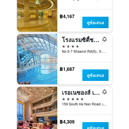
฿4,167
ดูข้อเสนอ
โรงแรมซิตี้ชางไห่
4 ดาว
No.5-7 Shaanxi Rd(S)., 5-7, เซี่ยงไฮ้, จีน
฿1,687
ดูข้อเสนอ
เรอเนซองส์ เซี่ยงไฮ้ หยู่ การ์เดน โรงแรม ออน เดอะ บันด์ บาย หนานจิง โร้ด
5 ดาว
159 South He Nan Road, เซี่ยงไฮ้, จีน
฿4,309
ดูข้อเสนอ