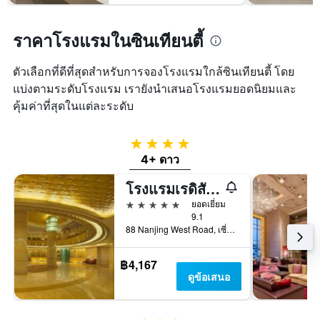
ราคาโรงแรมในซินเทียนตี้
ตัวเลือกที่ดีที่สุดสำหรับการจองโรงแรมใกล้ซินเทียนตี้ โดย
แบ่งตามระดับโรงแรม เรายังนำเสนอโรงแรมยอดนิยมและ
คุ้มค่าที่สุดในแต่ละระดับ
4 ดาว
4+ ดาว
โรงแรมเรดิสัน บลู เซี่ยงไฮ้ นิว เวิลด์
5 ดาว
ยอดเยี่ยม
9.1
88 Nanjing West Road, เซี่ยงไฮ้, จีน
฿4,167
ดูข้อเสนอ