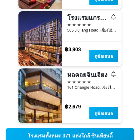
โรงแรมแกรนด์ เซ็นทรัล เซี่ยงไฮ้
5 ดาว
505 Jiujiang Road, เซี่ยงไฮ้, จีน
฿3,903
ดูข้อเสนอ
หอคอยจินเจียง
5 ดาว
161 Changle Road, เซี่ยงไฮ้, จีน
฿2,679
ดูข้อเสนอ
โรงแรมทั้งหมด 371 แห่งใกล้ ซินเทียนตี้