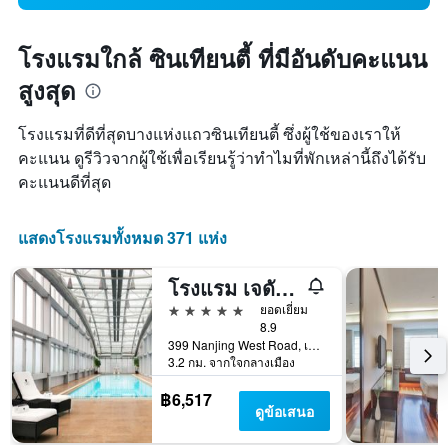
โรงแรมใกล้ ซินเทียนตี้ ที่มีอันดับคะแนน
สูงสุด
โรงแรมที่ดีที่สุดบางแห่งแถวซินเทียนตี้ ซึ่งผู้ใช้ของเราให้
คะแนน ดูรีวิวจากผู้ใช้เพื่อเรียนรู้ว่าทำไมที่พักเหล่านี้ถึงได้รับ
คะแนนดีที่สุด
แสดงโรงแรมทั้งหมด 371 แห่ง
โรงแรม เจดับบลิว แมริออท เซี่ยงไฮ้ ทูมอร์โรว์ สแควร์
5 ดาว
ยอดเยี่ยม
8.9
399 Nanjing West Road, เซี่ยงไฮ้, จีน
3.2 กม. จากใจกลางเมือง
฿6,517
ดูข้อเสนอ