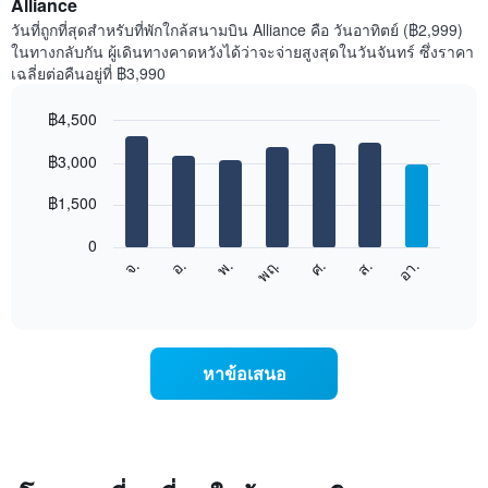
Alliance
วันที่ถูกที่สุดสำหรับที่พักใกล้สนามบิน Alliance คือ วันอาทิตย์ (฿2,999)
ในทางกลับกัน ผู้เดินทางคาดหวังได้ว่าจะจ่ายสูงสุดในวันจันทร์ ซึ่งราคา
เฉลี่ยต่อคืนอยู่ที่ ฿3,990
฿4,500
Bar
Chart
graphic.
฿3,000
chart
with
7
฿1,500
bars.
0
แผนภูมิ
ศ.
พฤ.
พ.
อ.
จ.
อา.
ส.
ต่อ
End
of
ไป
interactive
นี้
chart
แสดง
ราคา
หาข้อเสนอ
เฉลี่ย
ของ
ห้อง
พัก
ใน
แต่ละ