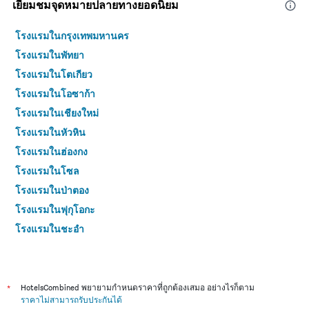
เยี่ยมชมจุดหมายปลายทางยอดนิยม
โรงแรมในกรุงเทพมหานคร
โรงแรมในพัทยา
โรงแรมในโตเกียว
โรงแรมในโอซาก้า
โรงแรมในเชียงใหม่
โรงแรมในหัวหิน
โรงแรมในฮ่องกง
โรงแรมในโซล
โรงแรมในป่าตอง
โรงแรมในฟุกุโอกะ
โรงแรมในชะอำ
โรงแรมในกระบี่
โรงแรมในซัปโปโร
โรงแรมในเกาะสมุย
*
HotelsCombined พยายามกำหนดราคาที่ถูกต้องเสมอ อย่างไรก็ตาม
ราคาไม่สามารถรับประกันได้
โรงแรมในเซี่ยงไฮ้