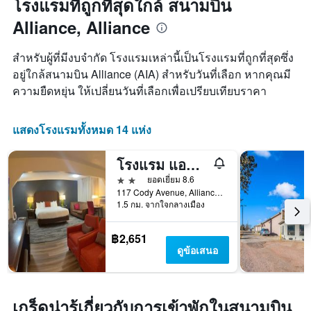
โรงแรมที่ถูกที่สุดใกล้ สนามบิน
วัน
Alliance, Alliance
ของ
สัปดาห์
แผนภูมิ
สำหรับผู้ที่มีงบจำกัด โรงแรมเหล่านี้เป็นโรงแรมที่ถูกที่สุดซึ่ง
มี
อยู่ใกล้สนามบิน Alliance (AIA) สำหรับวันที่เลือก หากคุณมี
แกน
ความยืดหยุ่น ให้เปลี่ยนวันที่เลือกเพื่อเปรียบเทียบราคา
X
1
แกน
แสดงโรงแรมทั้งหมด 14 แห่ง
แสดง
วัน
ของ
โรงแรม แอนด์ สวีทส์ อัลไลแอนซ์, อะ ฮาวเวิร์ด จอห์นสัน บาย วินด์แฮม
สัปดาห์
2 ดาว
ยอดเยี่ยม 8.6
แผนภูมิ
117 Cody Avenue, Alliance, NE, สหรัฐอเมริกา
มี
1.5 กม. จากใจกลางเมือง
แกน
Y
1
฿2,651
แกน
ดูข้อเสนอ
แแส
ดง
ราคา
เฉลี่ย
เกร็ดน่ารู้เกี่ยวกับการเข้าพักในสนามบิน