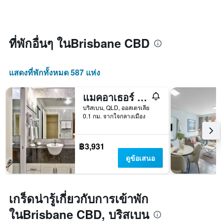
ห้อง
คืน
มี
พัก
นี้
แกน
เมื่อ
ซึ่ง
X
ใกล้
พบใน
1
ถึง
3
ที่พักอื่นๆ ในBrisbane CBD
แกน
วัน
วัน
แสดง
ที่
ที่
หมวด
เข้า
ผ่าน
แสดงที่พักทั้งหมด 587 แห่ง
หมู่
พัก
มา
โรงแรม
แผนภูมิ
ตาม
มี
แมคอาเธอร์ แชมเบอร์ส
จำนวน
แกน
บริสเบน, QLD, ออสเตรเลีย
ดาว
X
0.1 กม. จากใจกลางเมือง
แผนภูมิ
1
มี
แกน
แกน
แสดง
฿3,931
Y
จำนวน
1
ดูข้อเสนอ
วัน
แกน
ก่อน
แสดง
การ
ราคา
เข้า
เฉลี่ย
เกร็ดน่ารู้เกี่ยวกับการเข้าพัก
พัก
ของ
แผนภูมิ
ในBrisbane CBD, บริสเบน
ห้อง
มี