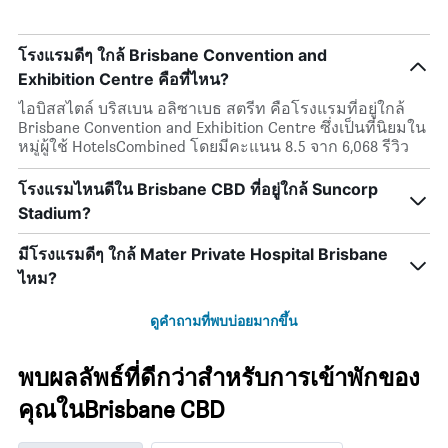
พัก
แกน
ใน
Y
ช่วง
1
โรงแรมดีๆ ใกล้ Brisbane Convention and
สุด
แกน
สัปดาห์
Exhibition Centre คือที่ไหน?
แแส
นี้
ดง
ไอบิสสไตล์ บริสเบน อลิซาเบธ สตรีท คือโรงแรมที่อยู่ใกล้
ที่
ราคา
Brisbane Convention and Exhibition Centre ซึ่งเป็นที่นิยมใน
พบ
เฉลี่ย
หมู่ผู้ใช้ HotelsCombined โดยมีคะแนน 8.5 จาก 6,068 รีวิว
ใน
ของ
ช่วง
ห้อง
โรงแรมไหนดีใน Brisbane CBD ที่อยู่ใกล้ Suncorp
3
พัก
วัน
Stadium?
ที่
ผ่าน
มีโรงแรมดีๆ ใกล้ Mater Private Hospital Brisbane
มา
ไหม?
ดูคำถามที่พบบ่อยมากขึ้น
พบผลลัพธ์ที่ดีกว่าสำหรับการเข้าพักของ
คุณในBrisbane CBD