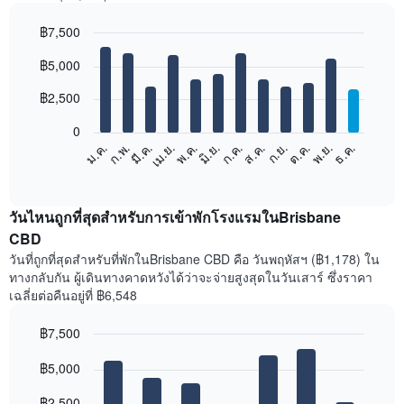
฿7,500
Bar
Chart
฿5,000
graphic.
chart
with
12
฿2,500
bars.
0
แผนภูมิ
ม.ค.
ก.พ.
มี.ค.
เม.ย.
พ.ค.
มิ.ย.
ก.ค.
ส.ค.
ก.ย.
ต.ค.
พ.ย.
ธ.ค.
ต่อ
End
of
ไป
interactive
นี้
chart
แสดง
วันไหนถูกที่สุดสำหรับการเข้าพักโรงแรมในBrisbane
ราคา
CBD
เฉลี่ย
วันที่ถูกที่สุดสำหรับที่พักในBrisbane CBD คือ วันพฤหัสฯ (฿1,178) ใน
ของ
ทางกลับกัน ผู้เดินทางคาดหวังได้ว่าจะจ่ายสูงสุดในวันเสาร์ ซึ่งราคา
ห้อง
เฉลี่ยต่อคืนอยู่ที่ ฿6,548
พัก
ใน
฿7,500
แต่ละ
เดือน
Bar
Chart
graphic.
฿5,000
แผนภูมิ
chart
with
มี
7
฿2,500
แกน