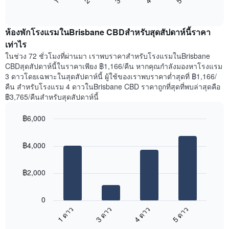
End
แสดง
วัน
of
ราคา
interactive
ของ
เฉลี่ย
chart
สัปดาห์
ห้องพักโรงแรมในBrisbane CBDสำหรับสุดสัปดาห์นี้ราคา
ของ
แผนภูมิ
ห้อง
เท่าไร
มี
พัก
ในช่วง 72 ชั่วโมงที่ผ่านมา เราพบราคาสำหรับโรงแรมในBrisbane
แกน
คืน
CBDสุดสัปดาห์นี้ในราคาเพียง ฿1,166/คืน หากคุณกำลังมองหาโรงแรม
Y
นี้
3 ดาวโดยเฉพาะในสุดสัปดาห์นี้ ผู้ใช้ของเราพบราคาต่ำสุดที่ ฿1,166/
1
ที่
คืน สำหรับโรงแรม 4 ดาวในBrisbane CBD ราคาถูกที่สุดที่พบล่าสุดคือ
แกน
พบ
แแส
฿3,765/คืนสำหรับสุดสัปดาห์นี้
ใน
ดง
ช่วง
ราคา
฿6,000
3
เฉลี่ย
วัน
Bar
Chart
ของ
graphic.
chart
ที่
ห้อง
฿4,000
with
ผ่าน
พัก
4
มา
bars.
โดย
฿2,000
รวบรวม
แผนภูมิ
ตาม
ต่อ
ระดับ
0
ไป
ดาว
1 ดาว
3 ดาว
4 ดาว
5 ดาว
นี้
แผนภูมิ
End
แสดง
มี
of