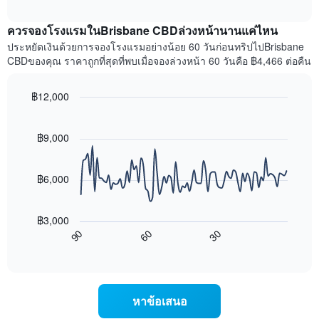
ราคา
interactive
แกน
เฉลี่ย
chart
X
ควรจองโรงแรมในBrisbane CBDล่วงหน้านานแค่ไหน
ของ
1
ห้อง
ประหยัดเงินด้วยการจองโรงแรมอย่างน้อย 60 วันก่อนทริปไปBrisbane
แกน
พัก
CBDของคุณ ราคาถูกที่สุดที่พบเมื่อจองล่วงหน้า 60 วันคือ ฿4,466 ต่อคืน
แสดง
ใน
หมวด
สุด
หมู่
฿12,000
สัปดาห์
โรงแรม
นี้
Line
Chart
ตาม
graphic.
chart
ที่
จำนวน
with
฿9,000
พบ
ดาว
90
ใน
แผนภูมิ
data
ช่วง
points.
มี
฿6,000
3
แกน
วัน
แผนภูมิ
Y
ที่
ต่อ
1
ผ่าน
฿3,000
ไป
แกน
มา
90
60
30
นี้
แสดง
End
โดย
of
แสดง
ราคา
interactive
รวบรวม
การ
เฉลี่ย
chart
ตาม
เปลี่ยนแปลง
ของ
ระดับ
ของ
ห้อง
หาข้อเสนอ
ดาว
ราคา
พัก
แผนภูมิ