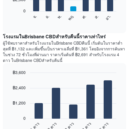
bars.
X
1
0
แผนภูมิ
แกน
ศ.
พฤ.
พ.
อ.
จ.
อา.
ส.
ต่อ
End
แสดง
of
ไป
เดือน
interactive
นี้
chart
แผนภูมิ
แสดง
โรงแรมในBrisbane CBDสำหรับคืนนี้ราคาเท่าไหร่
มี
ราคา
ผู้ใช้พบราคาสำหรับโรงแรมในBrisbane CBDคืนนี้ เริ่มต้นในราคาต่ำ
แกน
เฉลี่ย
สุดที่ ฿1,132 และเพิ่มขึ้นเป็นราคาเฉลี่ยที่ ฿1,361 โดยอิงจากการค้นหา
Y
ของ
1
ในช่วง 72 ชั่วโมงที่ผ่านมา ราคาเริ่มต้นที่ ฿2,691 สำหรับโรงแรม 4
ห้อง
แกน
ดาว ในBrisbane CBDสำหรับคืนนี้
พัก
แแส
ใน
ดง
฿3,600
แต่ละ
ราคา
Bar
วัน
Chart
เฉลี่ย
graphic.
chart
ของ
ของ
฿2,400
with
สัปดาห์
ห้อง
5
แผนภูมิ
bars.
พัก
มี
฿1,200
แกน
แผนภูมิ
X
ต่อ
1
0
ไป
แกน
1 ดาว
2 ดาว
3 ดาว
4 ดาว
5 ดาว
นี้
แสดง