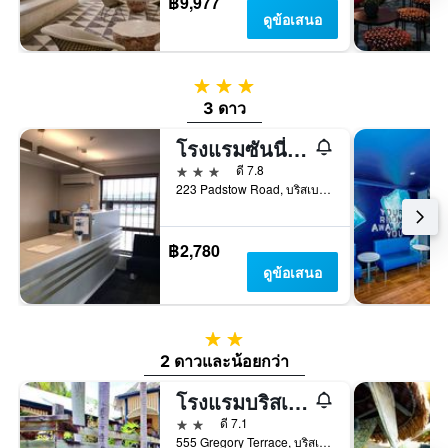
฿9,977
ดูข้อเสนอ
3 ดาว
3 ดาว
โรงแรมซันนี่แบงค์สตาร์ อพาร์ทเมนท์
3 ดาว
ดี 7.8
223 Padstow Road, บริสเบน, QLD, ออสเตรเลีย
฿2,780
ดูข้อเสนอ
2 ดาว
2 ดาวและน้อยกว่า
โรงแรมบริสเบน แมเนอร์
2 ดาว
ดี 7.1
555 Gregory Terrace, บริสเบน, QLD, ออสเตรเลีย