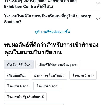
โรงแรมดีๆ ใกล้ Brisbane Convention and
Exhibition Centre คือที่ไหน?
โรงแรมไหนดีใน สนามบิน บริสเบน ที่อยู่ใกล้ Suncorp
Stadium?
ดูคำถามที่พบบ่อยมากขึ้น
พบผลลัพธ์ที่ดีกว่าสำหรับการเข้าพักของ
คุณในสนามบิน บริสเบน
ตัวเลือกที่พักอื่นๆ
เมืองที่ได้รับความนิยมสูงสุด
เมืองยอดนิยม
ย่านต่างๆ ในบริสเบน
โรงแรม 3 ดาว
โรงแรม 4 ดาว
โรงแรม 5 ดาว
โรงแรมในรัฐควีนส์แลนด์