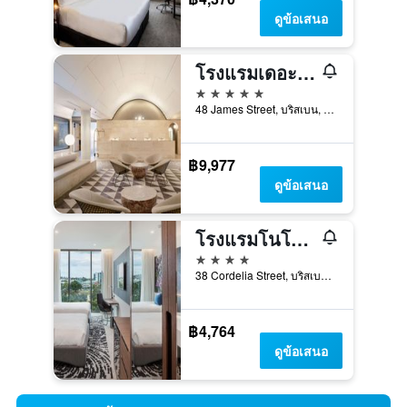
ดูข้อเสนอ
โรงแรมเดอะคาไลล์
5 ดาว
48 James Street, บริสเบน, QLD, ออสเตรเลีย
฿9,977
ดูข้อเสนอ
โรงแรมโนโวเทล บริสเบน เซาท์แบงก์
4 ดาว
38 Cordelia Street, บริสเบน, QLD, ออสเตรเลีย
฿4,764
ดูข้อเสนอ