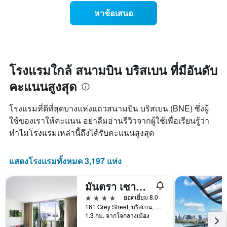
สัปดาห์
ของ
หาข้อเสนอ
แผนภูมิ
ราคา
มี
ห้อง
แกน
พัก
Y
เมื่อ
1
ใกล้
แกน
ถึง
โรงแรมใกล้ สนามบิน บริสเบน ที่มีอันดับ
แแส
วัน
ดง
คะแนนสูงสุด
ที่
ราคา
เข้า
เฉลี่ย
พัก
โรงแรมที่ดีที่สุดบางแห่งแถวสนามบิน บริสเบน (BNE) ซึ่งผู้
ของ
แผนภูมิ
ใช้ของเราให้คะแนน อย่าลืมอ่านรีวิวจากผู้ใช้เพื่อเรียนรู้ว่า
ห้อง
มี
พัก
ทำไมโรงแรมเหล่านี้ถึงได้รับคะแนนสูงสุด
แกน
X
1
แสดงโรงแรมทั้งหมด 3,197 แห่ง
แกน
แสดง
จำนวน
มันตรา เซาท์ แบงค์ บริสเบน
วัน
4 ดาว
ยอดเยี่ยม 8.0
ก่อน
161 Grey Street, บริสเบน, QLD, ออสเตรเลีย
การ
1.3 กม. จากใจกลางเมือง
เข้า