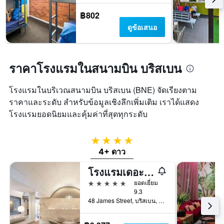
฿802
ดูข้อเสนอ
ราคาโรงแรมในสนามบิน บริสเบน
โรงแรมในบริเวณสนามบิน บริสเบน (BNE) จัดเรียงตาม
ราคาและระดับ สำหรับข้อมูลเชิงลึกเพิ่มเติม เราได้แสดง
โรงแรมยอดนิยมและคุ้มค่าที่สุดทุกระดับ
4 ดาว
4+ ดาว
โรงแรมเดอะคาไลล์
5 ดาว
ยอดเยี่ยม
9.3
48 James Street, บริสเบน, QLD, ออสเตรเลีย