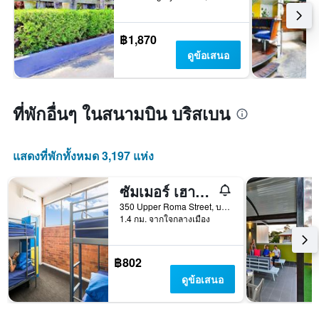
฿1,870
ดูข้อเสนอ
ที่พักอื่นๆ ในสนามบิน บริสเบน
แสดงที่พักทั้งหมด 3,197 แห่ง
ซัมเมอร์ เฮาส์ บริสเบน - โฮสเทล
350 Upper Roma Street, บริสเบน, QLD, ออสเตรเลีย
1.4 กม. จากใจกลางเมือง
฿802
ดูข้อเสนอ