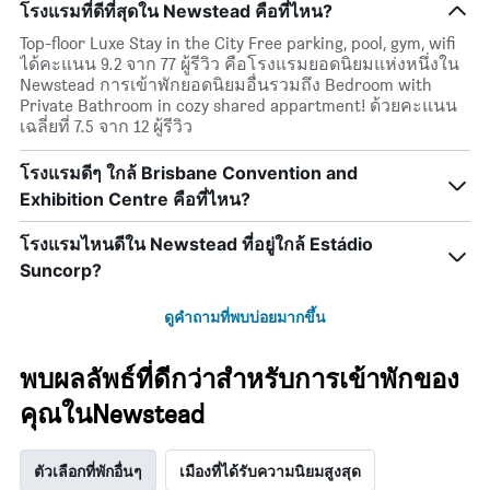
โรงแรมที่ดีที่สุดใน Newstead คือที่ไหน?
แกน
X
Top-floor Luxe Stay in the City Free parking, pool, gym, wifi
1
ได้คะแนน 9.2 จาก 77 ผู้รีวิว คือโรงแรมยอดนิยมแห่งหนึ่งใน
แกน
Newstead การเข้าพักยอดนิยมอื่นรวมถึง Bedroom with
แสดง
Private Bathroom in cozy shared appartment! ด้วยคะแนน
วัน
เฉลี่ยที่ 7.5 จาก 12 ผู้รีวิว
ของ
สัปดาห์
โรงแรมดีๆ ใกล้ Brisbane Convention and
แผนภูมิ
Exhibition Centre คือที่ไหน?
มี
แกน
Y
โรงแรมไหนดีใน Newstead ที่อยู่ใกล้ Estádio
1
Suncorp?
แกน
แแส
ดูคำถามที่พบบ่อยมากขึ้น
ดง
ราคา
เฉลี่ย
พบผลลัพธ์ที่ดีกว่าสำหรับการเข้าพักของ
ของ
ห้อง
คุณในNewstead
พัก
ตัวเลือกที่พักอื่นๆ
เมืองที่ได้รับความนิยมสูงสุด