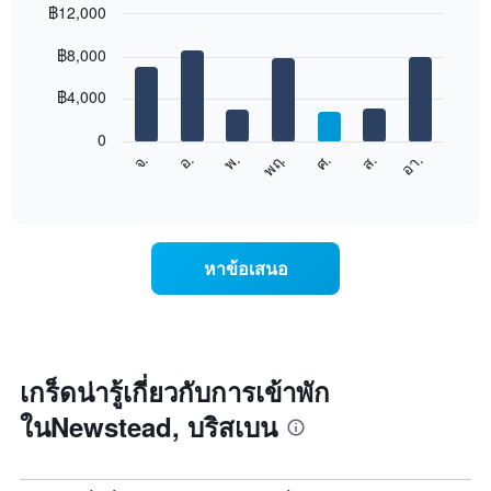
฿12,000
Bar
Chart
graphic.
฿8,000
chart
with
7
฿4,000
bars.
0
แผนภูมิ
จ.
พฤ.
อา.
พ.
ส.
อ.
ศ.
ต่อ
End
of
ไป
interactive
นี้
chart
แสดง
ราคา
หาข้อเสนอ
เฉลี่ย
ของ
ห้อง
พัก
ใน
แต่ละ
เกร็ดน่ารู้เกี่ยวกับการเข้าพัก
วัน
ในNewstead, บริสเบน
ของ
สัปดาห์
แผนภูมิ
มี