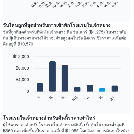
แผนภูมิ
ก.พ.
พ.ค.
ส.ค.
พ.ย.
มี.ค.
มิ.ย.
ก.ย.
ธ.ค.
เม.ย.
ก.ค.
ต.ค.
ม.ค.
ต่อ
End
of
ไป
interactive
นี้
chart
แสดง
วันไหนถูกที่สุดสำหรับการเข้าพักโรงแรมในเจ้าหยาง
ราคา
วันที่ถูกที่สุดสำหรับที่พักในเจ้าหยาง คือ วันเสาร์ (฿1,275) ในทางกลับ
เฉลี่ย
กัน ผู้เดินทางคาดหวังได้ว่าจะจ่ายสูงสุดในวันอังคาร ซึ่งราคาเฉลี่ยต่อ
ของ
คืนอยู่ที่ ฿10,570
ห้อง
พัก
฿12,000
ใน
Bar
แต่ละ
Chart
graphic.
฿8,000
chart
เดือน
with
แผนภูมิ
7
฿4,000
มี
bars.
แกน
0
X
แผนภูมิ
จ.
พฤ.
อา.
พ.
ส.
อ.
ศ.
1
ต่อ
End
แกน
of
ไป
interactive
แสดง
นี้
chart
เดือน
แสดง
โรงแรมในเจ้าหยางสำหรับคืนนี้ราคาเท่าไหร่
แผนภูมิ
ราคา
ผู้ใช้พบราคาสำหรับโรงแรมในเจ้าหยางคืนนี้ เริ่มต้นในราคาต่ำสุดที่
มี
เฉลี่ย
฿660 และเพิ่มขึ้นเป็นราคาเฉลี่ยที่ ฿1,055 โดยอิงจากการค้นหาในช่วง
แกน
ของ