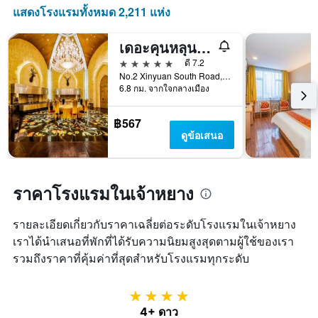
วัน
แสดงโรงแรมทั้งหมด 2,211 แห่ง
ที่
ผ่าน
เดอะคุนหลุน ปักกิ่ง
มา
5 ดาว
ดี 7.2
No.2 Xinyuan South Road, ปักกิ่ง, จีน
6.8 กม. จากใจกลางเมือง
฿567
ดูข้อเสนอ
ราคาโรงแรมในเจ้าหยาง
รายละเอียดเกี่ยวกับราคาเฉลี่ยต่อระดับโรงแรมในเจ้าหยาง
เราได้นำเสนอที่พักที่ได้รับความนิยมสูงสุดตามผู้ใช้ของเรา
รวมถึงราคาที่คุ้มค่าที่สุดสำหรับโรงแรมทุกระดับ
4 ดาว
4+ ดาว