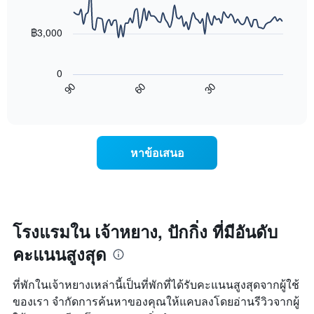
90
จำนวน
ใน
data
ดาว
ช่วง
points.
แผนภูมิ
฿3,000
3
มี
วัน
แผนภูมิ
แกน
ที่
ต่อ
Y
ผ่าน
0
ไป
1
มา
60
30
90
นี้
End
แกน
โดย
of
แสดง
แสดง
interactive
รวบรวม
การ
chart
ราคา
ตาม
เปลี่ยนแปลง
เฉลี่ย
ระดับ
ของ
ของ
หาข้อเสนอ
ดาว
ราคา
ห้อง
แผนภูมิ
ห้อง
พัก
มี
พัก
คืน
แกน
เมื่อ
นี้
X
ใกล้
ซึ่ง
1
ถึง
โรงแรมใน เจ้าหยาง, ปักกิ่ง ที่มีอันดับ
พบใน
แกน
วัน
3
แสดง
คะแนนสูงสุด
ที่
วัน
หมวด
เข้า
ที่
หมู่
พัก
ผ่าน
ที่พักในเจ้าหยางเหล่านี้เป็นที่พักที่ได้รับคะแนนสูงสุดจากผู้ใช้
โรงแรม
แผนภูมิ
มา
ตาม
ของเรา จำกัดการค้นหาของคุณให้แคบลงโดยอ่านรีวิวจากผู้
มี
จำนวน