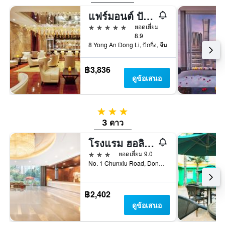
แฟร์มอนต์ ปักกิ่ง
5 ดาว
ยอดเยี่ยม
8.9
8 Yong An Dong Li, ปักกิ่ง, จีน
฿3,836
ดูข้อเสนอ
3 ดาว
3 ดาว
โรงแรม ฮอลิเดย์ อินน์ เอ็กซ์เพรส ตงจือเหมิน บาย IHG
3 ดาว
ยอดเยี่ยม 9.0
No. 1 Chunxiu Road, Dongcheng Di, ปักกิ่ง, จีน
฿2,402
ดูข้อเสนอ