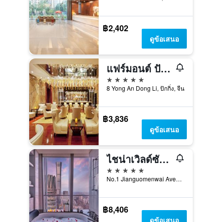
฿2,402
ดูข้อเสนอ
แฟร์มอนต์ ปักกิ่ง
5 ดาว
8 Yong An Dong Li, ปักกิ่ง, จีน
฿3,836
ดูข้อเสนอ
ไชน่าเวิลด์ซัมมิท วิง ปักกิ่ง
5 ดาว
No.1 Jianguomenwai Avenue, ปักกิ่ง, จีน
฿8,406
ดูข้อเสนอ