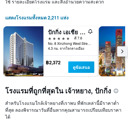
ใช้ รายละเอียดโรงแรม และสิ่งอำนวยความสะดวก
แกน
ดาว
X
แผนภูมิ
1
มี
แสดงโรงแรมทั้งหมด 2,211 แห่ง
แกน
แกน
แสดง
Y
จำนวน
ปักกิ่ง เอเชีย โฮเทล
1
วัน
แกน
5 ดาว
ดี 7.6
ก่อน
แสดง
No. 8 Xinzhong West Street, ปักกิ่ง, จีน
การ
ราคา
4.3 กม. จากใจกลางเมือง
เข้า
เฉลี่ย
พัก
ของ
แผนภูมิ
฿2,372
ห้อง
มี
ดูข้อเสนอ
พัก
แกน
ใน
Y
ช่วง
1
สุด
แกน
โรงแรมที่ถูกที่สุดใน เจ้าหยาง, ปักกิ่ง
สัปดาห์
แแส
นี้
ดง
ที่
สำหรับโรงแรมใกล้เจ้าหยางที่เราพบ ที่พักเหล่านี้มีราคาต่ำ
ราคา
พบ
ที่สุด ลองพิจารณาวันที่อื่นหากคุณสามารถเปรียบเทียบราคา
เฉลี่ย
ใน
ของ
ได้
ช่วง
ห้อง
3
พัก