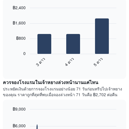
แแส
ใน
฿2,400
ดง
ช่วง
ราคา
Bar
Chart
3
เฉลี่ย
graphic.
chart
วัน
฿1,600
with
ของ
ที่
3
ห้อง
ผ่าน
bars.
พัก
มา
฿800
โดย
แผนภูมิ
รวบรวม
ต่อ
0
ตาม
ไป
3 ดาว
4 ดาว
5 ดาว
ระดับ
นี้
ดาว
End
แสดง
of
แผนภูมิ
ราคา
interactive
มี
เฉลี่ย
chart
แกน
ควรจองโรงแรมในเจ้าหยางล่วงหน้านานแค่ไหน
ของ
X
ห้อง
ประหยัดเงินด้วยการจองโรงแรมอย่างน้อย 71 วันก่อนทริปไปเจ้าหยาง
1
พัก
ของคุณ ราคาถูกที่สุดที่พบเมื่อจองล่วงหน้า 71 วันคือ ฿2,702 ต่อคืน
แกน
ใน
แสดง
สุด
หมวด
฿9,000
สัปดาห์
หมู่
นี้
Line
Chart
โรงแรม
graphic.
chart
ที่
ตาม
with
฿6,000
พบ