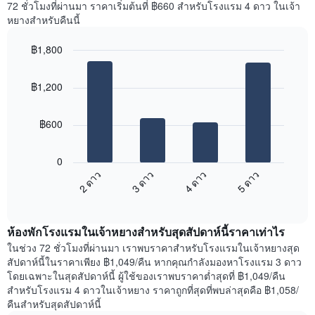
72 ชั่วโมงที่ผ่านมา ราคาเริ่มต้นที่ ฿660 สำหรับโรงแรม 4 ดาว ในเจ้า
Y
ห้อง
หยางสำหรับคืนนี้
1
พัก
แกน
ใน
แแส
฿1,800
แต่ละ
ดง
Bar
วัน
Chart
ราคา
graphic.
chart
ของ
฿1,200
with
เฉลี่ย
สัปดาห์
4
ของ
แผนภูมิ
bars.
ห้อง
มี
฿600
พัก
แกน
แผนภูมิ
X
ต่อ
1
0
ไป
แกน
2 ดาว
3 ดาว
4 ดาว
5 ดาว
นี้
แสดง
End
แสดง
วัน
of
ราคา
interactive
ของ
เฉลี่ย
chart
สัปดาห์
ห้องพักโรงแรมในเจ้าหยางสำหรับสุดสัปดาห์นี้ราคาเท่าไร
ของ
แผนภูมิ
ห้อง
ในช่วง 72 ชั่วโมงที่ผ่านมา เราพบราคาสำหรับโรงแรมในเจ้าหยางสุด
มี
พัก
สัปดาห์นี้ในราคาเพียง ฿1,049/คืน หากคุณกำลังมองหาโรงแรม 3 ดาว
แกน
คืน
โดยเฉพาะในสุดสัปดาห์นี้ ผู้ใช้ของเราพบราคาต่ำสุดที่ ฿1,049/คืน
Y
นี้
สำหรับโรงแรม 4 ดาวในเจ้าหยาง ราคาถูกที่สุดที่พบล่าสุดคือ ฿1,058/
1
ที่
คืนสำหรับสุดสัปดาห์นี้
แกน
พบ