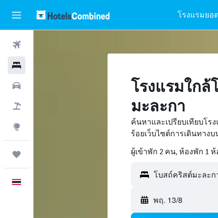
โรงแรมยอด
ตั๋วเครื่องบิน
โรงแรม
โรงแรมใกล้โ
รถเช่า
มะละกา
เที่ยวบิน+โรงแรม
ค้นหาและเปรียบเทียบโรง
สำรวจ
ร้อยเว็บไซต์การเดินทาง
ผู้เข้าพัก 2 คน, ห้องพัก 1 ห
ทริป
ภาษาไทย
พฤ. 13/8