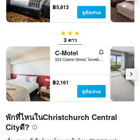
฿5,813
ดูข้อเสนอ
3 ดาว
3 ดาว
C-Motel
323 Cashel Street, ไครสต์เชิสต์, นิวซีแลนด์
฿2,161
ดูข้อเสนอ
พักที่ไหนในChristchurch Central
Cityดี?