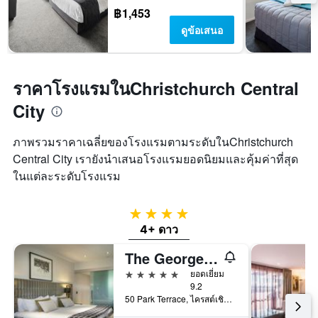
ใน
มี
฿1,453
ช่วง
แกน
ดูข้อเสนอ
สุด
Y
สัปดาห์
1
นี้
แกน
ที่
แแส
ราคาโรงแรมในChristchurch Central
พบ
ดง
ใน
ราคา
City
ช่วง
เฉลี่ย
3
ของ
ภาพรวมราคาเฉลี่ยของโรงแรมตามระดับในChristchurch
วัน
ห้อง
ที่
Central City เรายังนำเสนอโรงแรมยอดนิยมและคุ้มค่าที่สุด
พัก
ผ่าน
ในแต่ละระดับโรงแรม
มา
4 ดาว
4+ ดาว
The George Christchurch
5 ดาว
ยอดเยี่ยม
9.2
50 Park Terrace, ไครสต์เชิสต์, นิวซีแลนด์