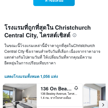
หาข้อเสนอ
มี
ราคา
นี้
แกน
ห้อง
ซึ่ง
X
พัก
พบใน
1
เมื่อ
3
แกน
ใกล้
วัน
แสดง
ถึง
โรงแรมที่ถูกที่สุดใน Christchurch
ที่
หมวด
วัน
ผ่าน
หมู่
Central City, ไครสต์เชิสต์
ที่
มา
โรงแรม
เข้า
ตาม
พัก
ในขณะนี้โรงแรมเหล่านี้มีราคาถูกที่สุดในChristchurch
จำนวน
แผนภูมิ
Central City ซึ่งเราพบสำหรับวันที่เลือก เนื่องจากราคาอาจ
ดาว
มี
แผนภูมิ
แตกต่างกันไปตามวันที่ ให้เปลี่ยนวันที่หากคุณมีความ
แกน
มี
X
ยืดหยุ่นในการเปรียบเทียบราคา
แกน
1
Y
แกน
1
แสดง
แสดงโรงแรมทั้งหมด 1,056 แห่ง
แกน
จำนวน
แสดง
วัน
136 On Bealey Motel
ราคา
ก่อน
เฉลี่ย
การ
136 Bealey Avenue, ไครสต์เชิสต์, นิวซีแลนด์
ของ
1.4 กม. จากใจกลางเมือง
เข้า
ห้อง
พัก
พัก
แผนภูมิ