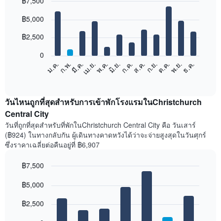
฿7,500
Bar
Chart
฿5,000
graphic.
chart
with
12
฿2,500
bars.
0
แผนภูมิ
ม.ค.
ก.พ.
มี.ค.
เม.ย.
พ.ค.
มิ.ย.
ก.ค.
ส.ค.
ก.ย.
ต.ค.
พ.ย.
ธ.ค.
ต่อ
End
of
ไป
interactive
นี้
chart
แสดง
วันไหนถูกที่สุดสำหรับการเข้าพักโรงแรมในChristchurch
ราคา
Central City
เฉลี่ย
วันที่ถูกที่สุดสำหรับที่พักในChristchurch Central City คือ วันเสาร์
ของ
(฿924) ในทางกลับกัน ผู้เดินทางคาดหวังได้ว่าจะจ่ายสูงสุดในวันศุกร์
ห้อง
ซึ่งราคาเฉลี่ยต่อคืนอยู่ที่ ฿6,907
พัก
ใน
฿7,500
แต่ละ
เดือน
Bar
Chart
graphic.
฿5,000
แผนภูมิ
chart
with
มี
7
฿2,500
แกน
bars.
X