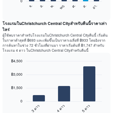
1
0
แผนภูมิ
แกน
ศ.
พฤ.
พ.
อ.
จ.
อา.
ส.
ต่อ
End
แสดง
of
ไป
เดือน
interactive
นี้
chart
แผนภูมิ
แสดง
โรงแรมในChristchurch Central Cityสำหรับคืนนี้ราคาเท่า
มี
ราคา
ไหร่
แกน
เฉลี่ย
Y
ผู้ใช้พบราคาสำหรับโรงแรมในChristchurch Central Cityคืนนี้ เริ่มต้น
ของ
1
ในราคาต่ำสุดที่ ฿693 และเพิ่มขึ้นเป็นราคาเฉลี่ยที่ ฿933 โดยอิงจาก
ห้อง
แกน
การค้นหาในช่วง 72 ชั่วโมงที่ผ่านมา ราคาเริ่มต้นที่ ฿1,747 สำหรับ
พัก
แแส
โรงแรม 4 ดาว ในChristchurch Central Cityสำหรับคืนนี้
ใน
ดง
แต่ละ
ราคา
฿4,500
วัน
เฉลี่ย
ของ
Bar
Chart
ของ
สัปดาห์
graphic.
chart
ห้อง
฿3,000
with
แผนภูมิ
พัก
3
มี
bars.
แกน
฿1,500
X
แผนภูมิ
1
ต่อ
แกน
0
ไป
แสดง
3 ดาว
4 ดาว
5 ดาว
นี้
วัน
End
แสดง