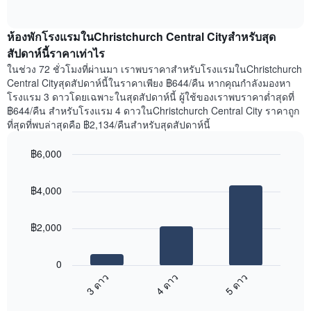
ของ
of
ราคา
interactive
สัปดาห์
เฉลี่ย
chart
แผนภูมิ
ห้องพักโรงแรมในChristchurch Central Cityสำหรับสุด
ของ
มี
ห้อง
สัปดาห์นี้ราคาเท่าไร
แกน
พัก
Y
ในช่วง 72 ชั่วโมงที่ผ่านมา เราพบราคาสำหรับโรงแรมในChristchurch
คืน
1
Central Cityสุดสัปดาห์นี้ในราคาเพียง ฿644/คืน หากคุณกำลังมองหา
นี้
แกน
โรงแรม 3 ดาวโดยเฉพาะในสุดสัปดาห์นี้ ผู้ใช้ของเราพบราคาต่ำสุดที่
ที่
แแส
฿644/คืน สำหรับโรงแรม 4 ดาวในChristchurch Central City ราคาถูก
พบ
ดง
ที่สุดที่พบล่าสุดคือ ฿2,134/คืนสำหรับสุดสัปดาห์นี้
ใน
ราคา
ช่วง
เฉลี่ย
฿6,000
3
ของ
วัน
Bar
Chart
ห้อง
graphic.
chart
ที่
พัก
฿4,000
with
ผ่าน
3
มา
bars.
โดย
฿2,000
รวบรวม
แผนภูมิ
ตาม
ต่อ
ระดับ
0
ไป
ดาว
3 ดาว
4 ดาว
5 ดาว
นี้
แผนภูมิ
End
แสดง
มี
of
ราคา
interactive