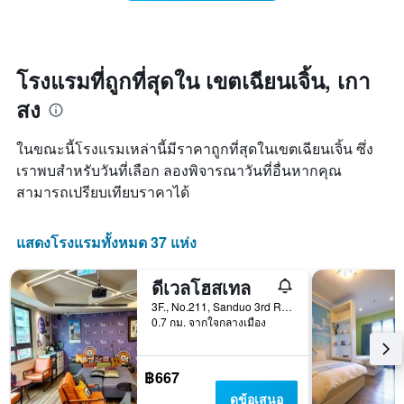
ห้อง
คืน
มี
พัก
นี้
แกน
เมื่อ
ซึ่ง
X
ใกล้
พบใน
1
ถึง
3
โรงแรมที่ถูกที่สุดใน เขตเฉียนเจิ้น, เกา
แกน
วัน
วัน
แสดง
สง
ที่
ที่
หมวด
เข้า
ผ่าน
หมู่
พัก
มา
ในขณะนี้โรงแรมเหล่านี้มีราคาถูกที่สุดในเขตเฉียนเจิ้น ซึ่ง
โรงแรม
แผนภูมิ
ตาม
เราพบสำหรับวันที่เลือก ลองพิจารณาวันที่อื่นหากคุณ
มี
จำนวน
สามารถเปรียบเทียบราคาได้
แกน
ดาว
X
แผนภูมิ
1
มี
แสดงโรงแรมทั้งหมด 37 แห่ง
แกน
แกน
แสดง
Y
จำนวน
ดีเวลโฮสเทล
1
วัน
แกน
3F., No.211, Sanduo 3rd Rd, เกาสง, ไต้หวัน
ก่อน
แสดง
0.7 กม. จากใจกลางเมือง
การ
ราคา
เข้า
เฉลี่ย
พัก
ของ
฿667
แผนภูมิ
ห้อง
มี
ดูข้อเสนอ