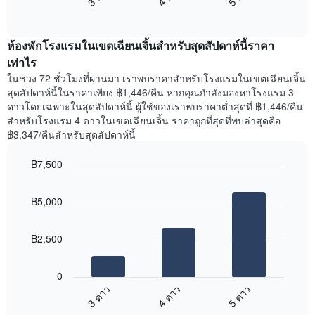
แสดง
End
แสดง
วัน
of
ราคา
interactive
ของ
เฉลี่ย
chart
สัปดาห์
ห้องพักโรงแรมในเขตเฉียนเจิ้นสำหรับสุดสัปดาห์นี้ราคา
ของ
แผนภูมิ
ห้อง
เท่าไร
มี
พัก
ในช่วง 72 ชั่วโมงที่ผ่านมา เราพบราคาสำหรับโรงแรมในเขตเฉียนเจิ้น
แกน
คืน
สุดสัปดาห์นี้ในราคาเพียง ฿1,446/คืน หากคุณกำลังมองหาโรงแรม 3
Y
นี้
ดาวโดยเฉพาะในสุดสัปดาห์นี้ ผู้ใช้ของเราพบราคาต่ำสุดที่ ฿1,446/คืน
1
ที่
สำหรับโรงแรม 4 ดาวในเขตเฉียนเจิ้น ราคาถูกที่สุดที่พบล่าสุดคือ
แกน
พบ
แแส
฿3,347/คืนสำหรับสุดสัปดาห์นี้
ใน
ดง
ช่วง
ราคา
฿7,500
3
เฉลี่ย
วัน
Bar
Chart
ของ
graphic.
chart
ที่
ห้อง
฿5,000
with
ผ่าน
พัก
3
มา
bars.
โดย
฿2,500
รวบรวม
แผนภูมิ
ตาม
ต่อ
ระดับ
0
ไป
ดาว
3 ดาว
4 ดาว
5 ดาว
นี้
แผนภูมิ
End
แสดง
มี
of