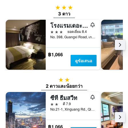
3 ดาว
3 ดาว
โรงแรมเดอะบลูโคสต์
3 ดาว
ยอดเยี่ยม 8.4
No. 398, Guangxi Road, เกาสง, ไต้หวัน
฿1,066
ดูข้อเสนอ
2 ดาว
2 ดาวและน้อยกว่า
ซีที ธีมสวีท
2 ดาว
ดี 7.9
No.21-1, Xinguang Rd., Qianzhen Dist., เกาสง, ไต้หวัน
฿1,066