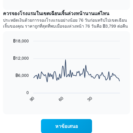
ราคา
interactive
แกน
เฉลี่ย
chart
X
ควรจองโรงแรมในเขตเฉียนเจิ้นล่วงหน้านานแค่ไหน
ของ
1
ห้อง
ประหยัดเงินด้วยการจองโรงแรมอย่างน้อย 76 วันก่อนทริปไปเขตเฉียน
แกน
พัก
เจิ้นของคุณ ราคาถูกที่สุดที่พบเมื่อจองล่วงหน้า 76 วันคือ ฿3,799 ต่อคืน
แสดง
ใน
หมวด
สุด
หมู่
฿18,000
สัปดาห์
โรงแรม
นี้
Line
Chart
ตาม
graphic.
chart
ที่
จำนวน
with
฿12,000
พบ
ดาว
90
ใน
แผนภูมิ
data
ช่วง
points.
มี
฿6,000
3
แกน
วัน
แผนภูมิ
Y
ที่
ต่อ
1
ผ่าน
0
ไป
แกน
มา
90
60
30
นี้
แสดง
End
โดย
of
แสดง
ราคา
interactive
รวบรวม
การ
เฉลี่ย
chart
ตาม
เปลี่ยนแปลง
ของ
ระดับ
ของ
ห้อง
หาข้อเสนอ
ดาว
ราคา
พัก
แผนภูมิ