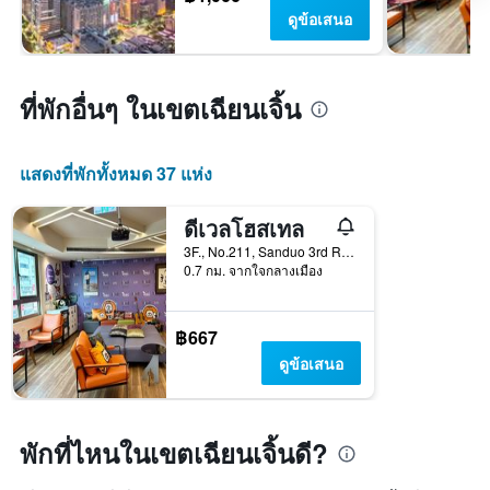
ดูข้อเสนอ
ที่พักอื่นๆ ในเขตเฉียนเจิ้น
แสดงที่พักทั้งหมด 37 แห่ง
ดีเวลโฮสเทล
3F., No.211, Sanduo 3rd Rd, เกาสง, ไต้หวัน
0.7 กม. จากใจกลางเมือง
฿667
ดูข้อเสนอ
พักที่ไหนในเขตเฉียนเจิ้นดี?