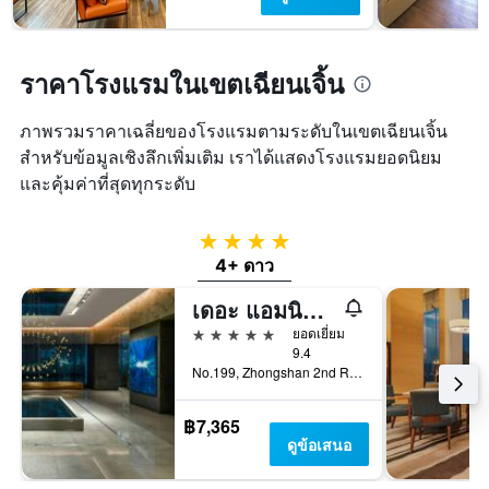
พัก
แกน
ใน
Y
ช่วง
1
สุด
แกน
ราคาโรงแรมในเขตเฉียนเจิ้น
สัปดาห์
แแส
นี้
ดง
ที่
ภาพรวมราคาเฉลี่ยของโรงแรมตามระดับในเขตเฉียนเจิ้น
ราคา
พบ
สำหรับข้อมูลเชิงลึกเพิ่มเติม เราได้แสดงโรงแรมยอดนิยม
เฉลี่ย
ใน
ของ
และคุ้มค่าที่สุดทุกระดับ
ช่วง
ห้อง
3
พัก
วัน
4 ดาว
ที่
4+ ดาว
ผ่าน
มา
เดอะ แอมนิส, อะ ลักชัวรี คอลเลกชัน โรงแรม, เกาสง
5 ดาว
ยอดเยี่ยม
9.4
No.199, Zhongshan 2nd Rd, Qianzhen Dist., เกาสง, ไต้หวัน
฿7,365
ดูข้อเสนอ