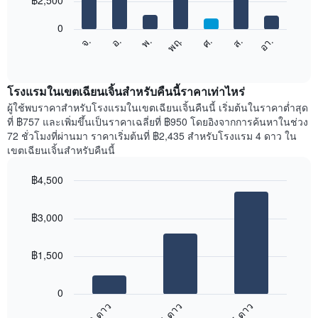
฿2,500
มี
bars.
แกน
0
X
แผนภูมิ
ศ.
พฤ.
พ.
อ.
จ.
อา.
ส.
1
ต่อ
End
แกน
of
ไป
interactive
แสดง
นี้
chart
เดือน
แสดง
โรงแรมในเขตเฉียนเจิ้นสำหรับคืนนี้ราคาเท่าไหร่
แผนภูมิ
ราคา
ผู้ใช้พบราคาสำหรับโรงแรมในเขตเฉียนเจิ้นคืนนี้ เริ่มต้นในราคาต่ำสุด
มี
เฉลี่ย
ที่ ฿757 และเพิ่มขึ้นเป็นราคาเฉลี่ยที่ ฿950 โดยอิงจากการค้นหาในช่วง
แกน
ของ
72 ชั่วโมงที่ผ่านมา ราคาเริ่มต้นที่ ฿2,435 สำหรับโรงแรม 4 ดาว ใน
Y
ห้อง
เขตเฉียนเจิ้นสำหรับคืนนี้
1
พัก
แกน
ใน
แแส
฿4,500
แต่ละ
ดง
Bar
วัน
Chart
ราคา
graphic.
chart
ของ
฿3,000
with
เฉลี่ย
สัปดาห์
3
ของ
แผนภูมิ
bars.
ห้อง
มี
฿1,500
พัก
แกน
แผนภูมิ
X
ต่อ
1
0
ไป
แกน
3 ดาว
4 ดาว
5 ดาว
นี้