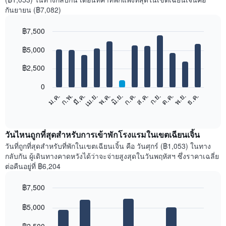
กันยายน (฿7,082)
฿7,500
Bar
Chart
฿5,000
graphic.
chart
with
12
฿2,500
bars.
0
แผนภูมิ
ม.ค.
ก.พ.
มี.ค.
เม.ย.
พ.ค.
มิ.ย.
ก.ค.
ส.ค.
ก.ย.
ต.ค.
พ.ย.
ธ.ค.
ต่อ
End
of
ไป
interactive
นี้
chart
แสดง
วันไหนถูกที่สุดสำหรับการเข้าพักโรงแรมในเขตเฉียนเจิ้น
ราคา
วันที่ถูกที่สุดสำหรับที่พักในเขตเฉียนเจิ้น คือ วันศุกร์ (฿1,053) ในทาง
เฉลี่ย
กลับกัน ผู้เดินทางคาดหวังได้ว่าจะจ่ายสูงสุดในวันพฤหัสฯ ซึ่งราคาเฉลี่ย
ของ
ต่อคืนอยู่ที่ ฿6,204
ห้อง
พัก
฿7,500
ใน
Bar
แต่ละ
Chart
graphic.
฿5,000
chart
เดือน
with
แผนภูมิ
7