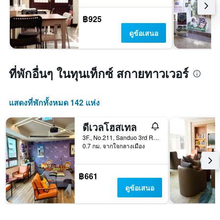
฿925
ดูข้อเสนอ
ที่พักอื่นๆ ในทุนเท็กซ์ สกายทาวเวอร์
แสดงที่พักทั้งหมด 142 แห่ง
ดีเวลโฮสเทล
3F., No.211, Sanduo 3rd Rd, เกาสง, ไต้หวัน
0.7 กม. จากใจกลางเมือง
฿661
ดูข้อเสนอ