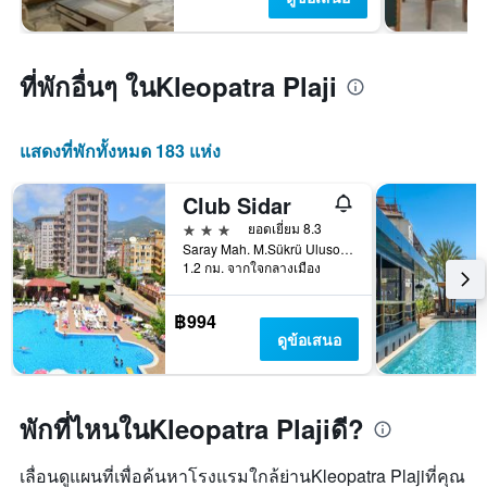
ที่พักอื่นๆ ในKleopatra Plaji
แสดงที่พักทั้งหมด 183 แห่ง
Club Sidar
3 ดาว
ยอดเยี่ยม 8.3
Saray Mah. M.Sükrü Ulusoy Cad. No.24, อลันยา, ตุรเคีย
1.2 กม. จากใจกลางเมือง
฿994
ดูข้อเสนอ
พักที่ไหนในKleopatra Plajiดี?
เลื่อนดูแผนที่เพื่อค้นหาโรงแรมใกล้ย่านKleopatra Plajiที่คุณ