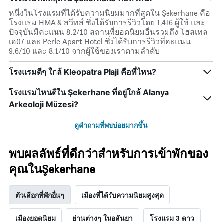
คืน
นี้
หนึ่งในโรงแรมที่ได้รับความนิยมมากที่สุดใน Şekerhane คือ
ซึ่ง
โรงแรม HMA & สวีทส์ ซึ่งได้รับการรีวิวโดย 1,416 ผู้ใช้ และ
พบใน
ปัจจุบันมีคะแนน 8.2/10 สถานที่ยอดนิยมอื่นรวมถึง โฮสเทล
3
เอ07 และ Perle Apart Hotel ซึ่งได้รับการรีวิวที่คะแนน
วัน
9.6/10 และ 8.1/10 จากผู้ใช้ของเราตามลำดับ
ที่
ผ่าน
โรงแรมดีๆ ใกล้ Kleopatra Plaji คือที่ไหน?
มา
โรงแรมไหนดีใน Şekerhane ที่อยู่ใกล้ Alanya
Arkeoloji Müzesi?
ดูคำถามที่พบบ่อยมากขึ้น
พบผลลัพธ์ที่ดีกว่าสำหรับการเข้าพักของ
คุณในŞekerhane
ตัวเลือกที่พักอื่นๆ
เมืองที่ได้รับความนิยมสูงสุด
เมืองยอดนิยม
ย่านต่างๆ ในอลันยา
โรงแรม 3 ดาว