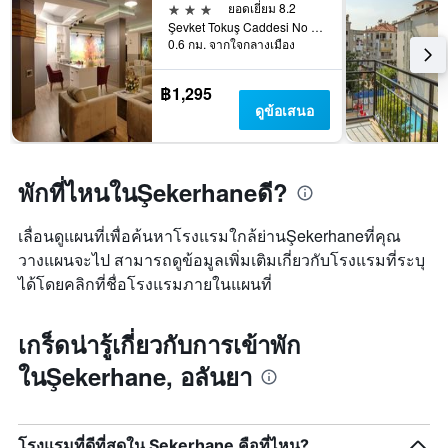
3 ดาว
ยอดเยี่ยม 8.2
แกน
Şevket Tokuş Caddesi No :25, อลันยา, ตุรเคีย
X
0.6 กม. จากใจกลางเมือง
1
แกน
฿1,295
แสดง
ดูข้อเสนอ
หมวด
หมู่
โรงแรม
ตาม
พักที่ไหนในŞekerhaneดี?
จำนวน
ดาว
แผนภูมิ
เลื่อนดูแผนที่เพื่อค้นหาโรงแรมใกล้ย่านŞekerhaneที่คุณ
มี
วางแผนจะไป สามารถดูข้อมูลเพิ่มเติมเกี่ยวกับโรงแรมที่ระบุ
แกน
Y
ได้โดยคลิกที่ชื่อโรงแรมภายในแผนที่
1
แกน
เกร็ดน่ารู้เกี่ยวกับการเข้าพัก
แสดง
ราคา
ในŞekerhane, อลันยา
เฉลี่ย
ของ
ห้อง
พัก
โรงแรมที่ดีที่สุดใน Şekerhane คือที่ไหน?