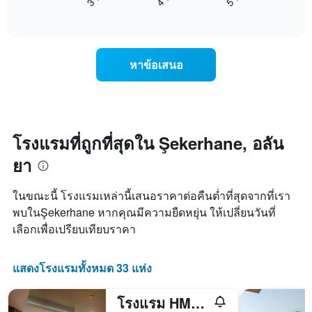
แสดง
End
แสดง
วัน
of
ราคา
interactive
ของ
เฉลี่ย
chart
สัปดาห์
ของ
แผนภูมิ
ห้อง
หาข้อเสนอ
มี
พัก
แกน
คืน
Y
นี้
1
ที่
แกน
พบ
แแส
ใน
โรงแรมที่ถูกที่สุดใน Şekerhane, อลัน
ดง
ช่วง
ราคา
ยา
3
เฉลี่ย
วัน
ของ
ที่
ในขณะนี้ โรงแรมเหล่านี้เสนอราคาต่อคืนต่ำที่สุดจากที่เรา
ห้อง
ผ่าน
พบในŞekerhane หากคุณมีความยืดหยุ่น ให้เปลี่ยนวันที่
พัก
มา
เลือกเพื่อเปรียบเทียบราคา
โดย
รวบรวม
ตาม
แสดงโรงแรมทั้งหมด 33 แห่ง
ระดับ
ดาว
แผนภูมิ
โรงแรม HMA & สวีทส์
มี