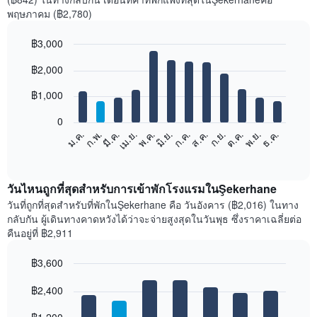
พฤษภาคม (฿2,780)
฿3,000
Bar
Chart
฿2,000
graphic.
chart
with
12
฿1,000
bars.
0
แผนภูมิ
ม.ค.
ก.พ.
มี.ค.
เม.ย.
พ.ค.
มิ.ย.
ก.ค.
ส.ค.
ก.ย.
ต.ค.
พ.ย.
ธ.ค.
ต่อ
End
of
ไป
interactive
นี้
chart
แสดง
วันไหนถูกที่สุดสำหรับการเข้าพักโรงแรมในŞekerhane
ราคา
วันที่ถูกที่สุดสำหรับที่พักในŞekerhane คือ วันอังคาร (฿2,016) ในทาง
เฉลี่ย
กลับกัน ผู้เดินทางคาดหวังได้ว่าจะจ่ายสูงสุดในวันพุธ ซึ่งราคาเฉลี่ยต่อ
ของ
คืนอยู่ที่ ฿2,911
ห้อง
พัก
฿3,600
ใน
Bar
แต่ละ
Chart
graphic.
฿2,400
chart
เดือน
with
แผนภูมิ
7