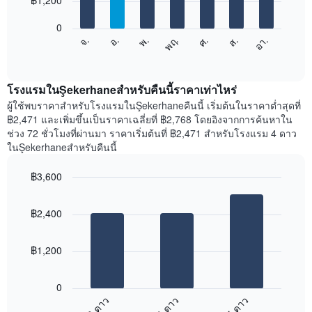
฿1,200
มี
bars.
แกน
0
X
แผนภูมิ
ศ.
พฤ.
พ.
อ.
จ.
อา.
ส.
1
ต่อ
End
แกน
of
ไป
interactive
แสดง
นี้
chart
เดือน
แสดง
โรงแรมในŞekerhaneสำหรับคืนนี้ราคาเท่าไหร่
แผนภูมิ
ราคา
ผู้ใช้พบราคาสำหรับโรงแรมในŞekerhaneคืนนี้ เริ่มต้นในราคาต่ำสุดที่
มี
เฉลี่ย
฿2,471 และเพิ่มขึ้นเป็นราคาเฉลี่ยที่ ฿2,768 โดยอิงจากการค้นหาใน
แกน
ของ
ช่วง 72 ชั่วโมงที่ผ่านมา ราคาเริ่มต้นที่ ฿2,471 สำหรับโรงแรม 4 ดาว
Y
ห้อง
ในŞekerhaneสำหรับคืนนี้
1
พัก
แกน
ใน
แแส
฿3,600
แต่ละ
ดง
Bar
วัน
Chart
ราคา
graphic.
chart
ของ
฿2,400
with
เฉลี่ย
สัปดาห์
3
ของ
แผนภูมิ
bars.
ห้อง
มี
฿1,200
พัก
แกน
แผนภูมิ
X
ต่อ
1
0
ไป
แกน
3 ดาว
4 ดาว
5 ดาว
นี้