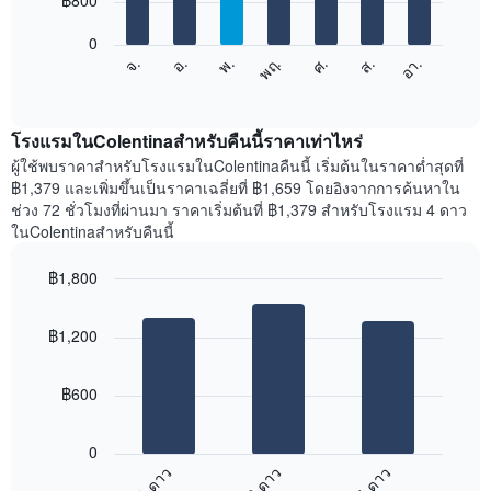
฿800
มี
bars.
แกน
0
X
แผนภูมิ
ศ.
พฤ.
พ.
อ.
จ.
อา.
ส.
1
ต่อ
End
แกน
of
ไป
interactive
แสดง
นี้
chart
เดือน
แสดง
โรงแรมในColentinaสำหรับคืนนี้ราคาเท่าไหร่
แผนภูมิ
ราคา
ผู้ใช้พบราคาสำหรับโรงแรมในColentinaคืนนี้ เริ่มต้นในราคาต่ำสุดที่
มี
เฉลี่ย
฿1,379 และเพิ่มขึ้นเป็นราคาเฉลี่ยที่ ฿1,659 โดยอิงจากการค้นหาใน
แกน
ของ
ช่วง 72 ชั่วโมงที่ผ่านมา ราคาเริ่มต้นที่ ฿1,379 สำหรับโรงแรม 4 ดาว
Y
ห้อง
ในColentinaสำหรับคืนนี้
1
พัก
แกน
ใน
แแส
฿1,800
แต่ละ
ดง
Bar
วัน
Chart
ราคา
graphic.
chart
ของ
฿1,200
with
เฉลี่ย
สัปดาห์
3
ของ
แผนภูมิ
bars.
ห้อง
มี
฿600
พัก
แกน
แผนภูมิ
X
ต่อ
1
0
ไป
แกน
1 ดาว
3 ดาว
4 ดาว
นี้