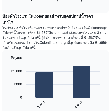
แสดง
End
แสดง
วัน
of
ราคา
interactive
ของ
เฉลี่ย
chart
สัปดาห์
ห้องพักโรงแรมในColentinaสำหรับสุดสัปดาห์นี้ราคา
ของ
แผนภูมิ
ห้อง
เท่าไร
มี
พัก
ในช่วง 72 ชั่วโมงที่ผ่านมา เราพบราคาสำหรับโรงแรมในColentinaสุด
แกน
คืน
สัปดาห์นี้ในราคาเพียง ฿1,567/คืน หากคุณกำลังมองหาโรงแรม 3 ดาว
Y
นี้
โดยเฉพาะในสุดสัปดาห์นี้ ผู้ใช้ของเราพบราคาต่ำสุดที่ ฿1,567/คืน
1
ที่
สำหรับโรงแรม 4 ดาวในColentina ราคาถูกที่สุดที่พบล่าสุดคือ ฿1,959/
แกน
พบ
แแส
คืนสำหรับสุดสัปดาห์นี้
ใน
ดง
ช่วง
ราคา
฿2,400
3
เฉลี่ย
วัน
Bar
Chart
ของ
graphic.
chart
ที่
ห้อง
฿1,600
with
ผ่าน
พัก
2
มา
bars.
โดย
฿800
รวบรวม
แผนภูมิ
ตาม
ต่อ
ระดับ
0
ไป
ดาว
3 ดาว
4 ดาว
นี้
แผนภูมิ
End
แสดง
มี
of