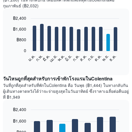
กุมภาพันธ์ (฿2,032)
฿2,400
Bar
Chart
฿1,600
graphic.
chart
with
12
฿800
bars.
0
แผนภูมิ
ม.ค.
ก.พ.
มี.ค.
เม.ย.
พ.ค.
มิ.ย.
ก.ค.
ส.ค.
ก.ย.
ต.ค.
พ.ย.
ธ.ค.
ต่อ
End
of
ไป
interactive
นี้
chart
แสดง
วันไหนถูกที่สุดสำหรับการเข้าพักโรงแรมในColentina
ราคา
วันที่ถูกที่สุดสำหรับที่พักในColentina คือ วันพุธ (฿1,444) ในทางกลับกัน
เฉลี่ย
ผู้เดินทางคาดหวังได้ว่าจะจ่ายสูงสุดในวันอาทิตย์ ซึ่งราคาเฉลี่ยต่อคืนอยู่
ของ
ที่ ฿1,949
ห้อง
พัก
฿2,400
ใน
Bar
แต่ละ
Chart
graphic.
฿1,600
chart
เดือน
with
แผนภูมิ
7