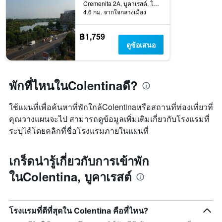
คืน
Cremenita 2A, บูคาเรสต์, โรมาเนีย
มี
นี้
4.6 กม. จากใจกลางเมือง
แกน
ซึ่ง
X
พบใน
฿1,759
1
3
ดูข้อเสนอ
แกน
วัน
แสดง
ที่
หมวด
ผ่าน
หมู่
มา
พักที่ไหนในColentinaดี?
โรงแรม
ตาม
จำนวน
ใช้แผนที่เพื่อค้นหาที่พักใกล้Colentinaหรือสถานที่ท่องเที่ยวที่
ดาว
คุณวางแผนจะไป สามารถดูข้อมูลเพิ่มเติมเกี่ยวกับโรงแรมที่
แผนภูมิ
มี
ระบุได้โดยคลิกที่ชื่อโรงแรมภายในแผนที่
แกน
Y
เกร็ดน่ารู้เกี่ยวกับการเข้าพัก
1
แกน
ในColentina, บูคาเรสต์
แสดง
ราคา
เฉลี่ย
ของ
โรงแรมที่ดีที่สุดใน Colentina คือที่ไหน?
ห้อง