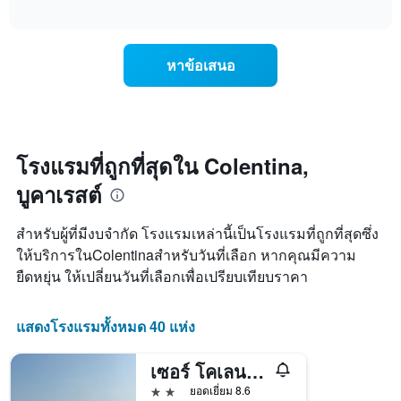
ราคา
interactive
แกน
เฉลี่ย
chart
X
ของ
1
ห้อง
หาข้อเสนอ
แกน
พัก
แสดง
ใน
หมวด
สุด
หมู่
สัปดาห์
โรงแรม
นี้
ตาม
ที่
โรงแรมที่ถูกที่สุดใน Colentina,
จำนวน
พบ
ดาว
บูคาเรสต์
ใน
แผนภูมิ
ช่วง
มี
3
สำหรับผู้ที่มีงบจำกัด โรงแรมเหล่านี้เป็นโรงแรมที่ถูกที่สุดซึ่ง
แกน
วัน
Y
ให้บริการในColentinaสำหรับวันที่เลือก หากคุณมีความ
ที่
1
ยืดหยุ่น ให้เปลี่ยนวันที่เลือกเพื่อเปรียบเทียบราคา
ผ่าน
แกน
มา
แสดง
โดย
ราคา
แสดงโรงแรมทั้งหมด 40 แห่ง
รวบรวม
เฉลี่ย
ตาม
ของ
ระดับ
เซอร์ โคเลนตินา
ห้อง
ดาว
พัก
2 ดาว
ยอดเยี่ยม 8.6
แผนภูมิ