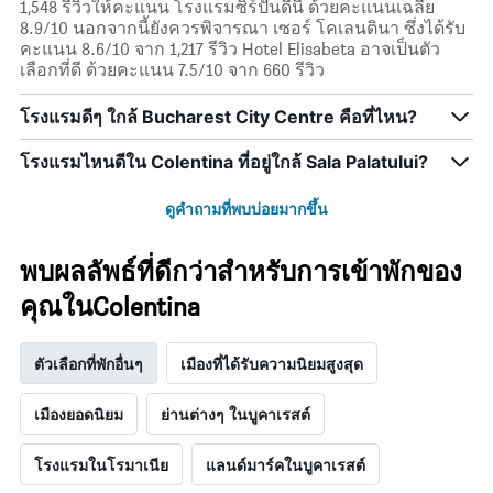
พัก
1,548 รีวิวให้คะแนน โรงแรมซิร์ปันดีนี ด้วยคะแนนเฉลี่ย
ใน
8.9/10 นอกจากนี้ยังควรพิจารณา เซอร์ โคเลนตินา ซึ่งได้รับ
ช่วง
คะแนน 8.6/10 จาก 1,217 รีวิว Hotel Elisabeta อาจเป็นตัว
สุด
เลือกที่ดี ด้วยคะแนน 7.5/10 จาก 660 รีวิว
สัปดาห์
นี้
โรงแรมดีๆ ใกล้ Bucharest City Centre คือที่ไหน?
ที่
พบ
โรงแรมไหนดีใน Colentina ที่อยู่ใกล้ Sala Palatului?
ใน
ช่วง
ดูคำถามที่พบบ่อยมากขึ้น
3
วัน
ที่
พบผลลัพธ์ที่ดีกว่าสำหรับการเข้าพักของ
ผ่าน
มา
คุณในColentina
ตัวเลือกที่พักอื่นๆ
เมืองที่ได้รับความนิยมสูงสุด
เมืองยอดนิยม
ย่านต่างๆ ในบูคาเรสต์
โรงแรมในโรมาเนีย
แลนด์มาร์คในบูคาเรสต์