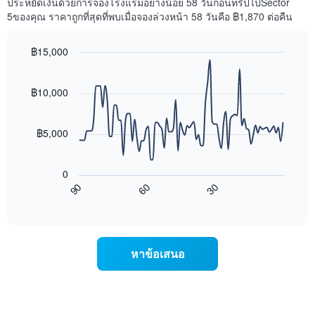
ประหยัดเงินด้วยการจองโรงแรมอย่างน้อย 58 วันก่อนทริปไปSector
1
พัก
5ของคุณ ราคาถูกที่สุดที่พบเมื่อจองล่วงหน้า 58 วันคือ ฿1,870 ต่อคืน
แกน
ใน
แสดง
สุด
หมวด
฿15,000
สัปดาห์
หมู่
นี้
Line
Chart
โรงแรม
graphic.
chart
ที่
ตาม
with
฿10,000
พบ
90
จำนวน
ใน
data
ดาว
ช่วง
points.
แผนภูมิ
฿5,000
3
มี
วัน
แผนภูมิ
แกน
ที่
ต่อ
Y
ผ่าน
0
ไป
1
มา
90
60
30
นี้
End
แกน
โดย
of
แสดง
แสดง
interactive
รวบรวม
การ
chart
ราคา
ตาม
เปลี่ยนแปลง
เฉลี่ย
ระดับ
ของ
ของ
หาข้อเสนอ
ดาว
ราคา
ห้อง
แผนภูมิ
ห้อง
พัก
มี
พัก
คืน
แกน
เมื่อ
นี้
X
ใกล้