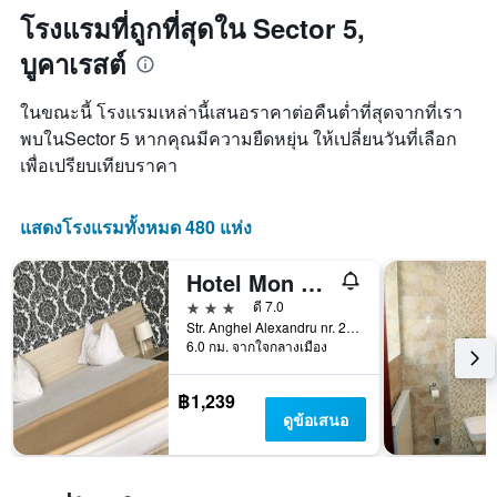
ซึ่ง
1
ถึง
โรงแรมที่ถูกที่สุดใน Sector 5,
พบใน
แกน
วัน
3
แสดง
บูคาเรสต์
ที่
วัน
หมวด
เข้า
ที่
หมู่
พัก
ผ่าน
ในขณะนี้ โรงแรมเหล่านี้เสนอราคาต่อคืนต่ำที่สุดจากที่เรา
โรงแรม
แผนภูมิ
มา
ตาม
พบในSector 5 หากคุณมีความยืดหยุ่น ให้เปลี่ยนวันที่เลือก
มี
จำนวน
เพื่อเปรียบเทียบราคา
แกน
ดาว
X
แผนภูมิ
1
มี
แสดงโรงแรมทั้งหมด 480 แห่ง
แกน
แกน
แสดง
Y
จำนวน
Hotel Mon Caprice
1
วัน
แกน
3 ดาว
ดี 7.0
ก่อน
แสดง
Str. Anghel Alexandru nr. 22, บูคาเรสต์, โรมาเนีย
การ
ราคา
6.0 กม. จากใจกลางเมือง
เข้า
เฉลี่ย
พัก
ของ
แผนภูมิ
฿1,239
ห้อง
มี
ดูข้อเสนอ
พัก
แกน
ใน
Y
ช่วง
1
สุด