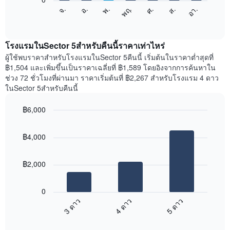
X
แผนภูมิ
ศ.
พฤ.
พ.
อ.
จ.
อา.
ส.
1
ต่อ
End
แกน
of
ไป
interactive
แสดง
นี้
chart
เดือน
แสดง
โรงแรมในSector 5สำหรับคืนนี้ราคาเท่าไหร่
แผนภูมิ
ราคา
ผู้ใช้พบราคาสำหรับโรงแรมในSector 5คืนนี้ เริ่มต้นในราคาต่ำสุดที่
มี
เฉลี่ย
฿1,504 และเพิ่มขึ้นเป็นราคาเฉลี่ยที่ ฿1,589 โดยอิงจากการค้นหาใน
แกน
ของ
ช่วง 72 ชั่วโมงที่ผ่านมา ราคาเริ่มต้นที่ ฿2,267 สำหรับโรงแรม 4 ดาว
Y
ห้อง
ในSector 5สำหรับคืนนี้
1
พัก
แกน
ใน
แแส
฿6,000
แต่ละ
ดง
Bar
วัน
Chart
ราคา
graphic.
chart
ของ
฿4,000
with
เฉลี่ย
สัปดาห์
3
ของ
แผนภูมิ
bars.
ห้อง
มี
฿2,000
พัก
แกน
แผนภูมิ
X
ต่อ
1
0
ไป
แกน
3 ดาว
4 ดาว
5 ดาว
นี้
แสดง
End
แสดง
วัน
of
ราคา
interactive
ของ