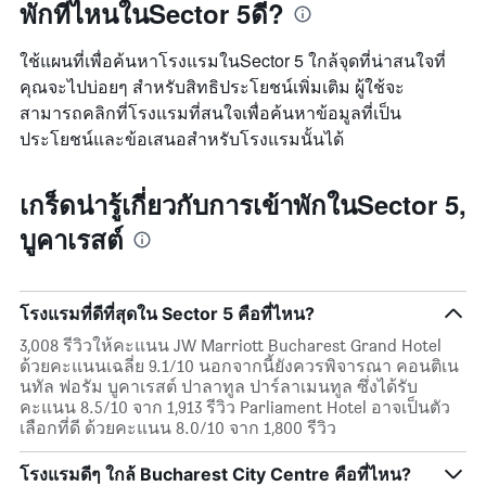
แกน
พักที่ไหนในSector 5ดี?
สัปดาห์
แแส
นี้
ดง
ที่
ใช้แผนที่เพื่อค้นหาโรงแรมในSector 5 ใกล้จุดที่น่าสนใจที่
ราคา
พบ
คุณจะไปบ่อยๆ สำหรับสิทธิประโยชน์เพิ่มเติม ผู้ใช้จะ
เฉลี่ย
ใน
ของ
สามารถคลิกที่โรงแรมที่สนใจเพื่อค้นหาข้อมูลที่เป็น
ช่วง
ห้อง
ประโยชน์และข้อเสนอสำหรับโรงแรมนั้นได้
3
พัก
วัน
ที่
เกร็ดน่ารู้เกี่ยวกับการเข้าพักในSector 5,
ผ่าน
มา
บูคาเรสต์
โรงแรมที่ดีที่สุดใน Sector 5 คือที่ไหน?
3,008 รีวิวให้คะแนน JW Marriott Bucharest Grand Hotel
ด้วยคะแนนเฉลี่ย 9.1/10 นอกจากนี้ยังควรพิจารณา คอนติเน
นทัล ฟอรัม บูคาเรสต์ ปาลาทูล ปาร์ลาเมนทูล ซึ่งได้รับ
คะแนน 8.5/10 จาก 1,913 รีวิว Parliament Hotel อาจเป็นตัว
เลือกที่ดี ด้วยคะแนน 8.0/10 จาก 1,800 รีวิว
โรงแรมดีๆ ใกล้ Bucharest City Centre คือที่ไหน?