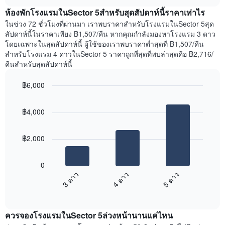
เฉลี่ย
chart
สัปดาห์
ห้องพักโรงแรมในSector 5สำหรับสุดสัปดาห์นี้ราคาเท่าไร
ของ
แผนภูมิ
ห้อง
ในช่วง 72 ชั่วโมงที่ผ่านมา เราพบราคาสำหรับโรงแรมในSector 5สุด
มี
พัก
สัปดาห์นี้ในราคาเพียง ฿1,507/คืน หากคุณกำลังมองหาโรงแรม 3 ดาว
แกน
คืน
โดยเฉพาะในสุดสัปดาห์นี้ ผู้ใช้ของเราพบราคาต่ำสุดที่ ฿1,507/คืน
Y
นี้
สำหรับโรงแรม 4 ดาวในSector 5 ราคาถูกที่สุดที่พบล่าสุดคือ ฿2,716/
1
ที่
คืนสำหรับสุดสัปดาห์นี้
แกน
พบ
แแส
ใน
฿6,000
ดง
ช่วง
ราคา
Bar
Chart
3
เฉลี่ย
graphic.
chart
วัน
฿4,000
with
ของ
ที่
3
ห้อง
ผ่าน
bars.
พัก
มา
฿2,000
โดย
แผนภูมิ
รวบรวม
ต่อ
0
ตาม
ไป
3 ดาว
4 ดาว
5 ดาว
ระดับ
นี้
ดาว
End
แสดง
of
แผนภูมิ
ราคา
interactive
มี
เฉลี่ย
chart
แกน
ควรจองโรงแรมในSector 5ล่วงหน้านานแค่ไหน
ของ
X
ห้อง