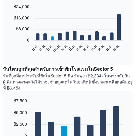
฿24,000
Bar
Chart
฿16,000
graphic.
chart
with
12
฿8,000
bars.
0
แผนภูมิ
ก.พ.
พ.ค.
ส.ค.
พ.ย.
มี.ค.
มิ.ย.
ก.ย.
ธ.ค.
ม.ค.
เม.ย.
ก.ค.
ต.ค.
ต่อ
End
of
ไป
interactive
นี้
chart
แสดง
วันไหนถูกที่สุดสำหรับการเข้าพักโรงแรมในSector 5
ราคา
วันที่ถูกที่สุดสำหรับที่พักในSector 5 คือ วันพุธ (฿2,334) ในทางกลับกัน
เฉลี่ย
ผู้เดินทางคาดหวังได้ว่าจะจ่ายสูงสุดในวันอาทิตย์ ซึ่งราคาเฉลี่ยต่อคืนอยู่
ของ
ที่ ฿6,454
ห้อง
พัก
฿7,500
ใน
Bar
แต่ละ
Chart
graphic.
฿5,000
chart
เดือน
with
แผนภูมิ
7
฿2,500
มี
bars.
แกน
0