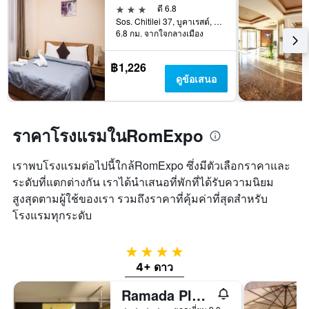
3 ดาว
ดี 6.8
Sos. Chitilei 37, บูคาเรสต์, โรมาเนีย
6.8 กม. จากใจกลางเมือง
฿1,226
ดูข้อเสนอ
ราคาโรงแรมในRomExpo
เราพบโรงแรมต่อไปนี้ใกล้RomExpo ซึ่งมีตัวเลือกราคาและ
ระดับที่แตกต่างกัน เราได้นำเสนอที่พักที่ได้รับความนิยม
สูงสุดตามผู้ใช้ของเรา รวมถึงราคาที่คุ้มค่าที่สุดสำหรับ
โรงแรมทุกระดับ
4 ดาว
4+ ดาว
Ramada Plaza by Wyndham Bucharest Convention Center