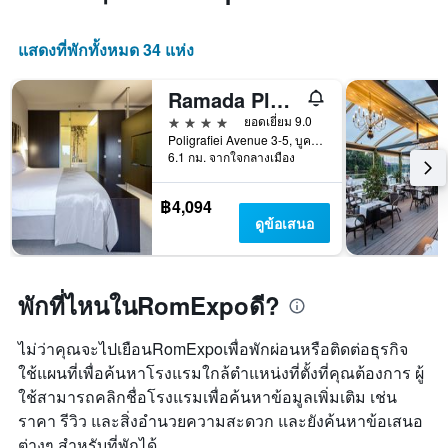
แสดงที่พักทั้งหมด 34 แห่ง
Ramada Plaza by Wyndham Bucharest Convention Center
4 ดาว
ยอดเยี่ยม 9.0
Poligrafiei Avenue 3-5, บูคาเรสต์, โรมาเนีย
6.1 กม. จากใจกลางเมือง
฿4,094
ดูข้อเสนอ
พักที่ไหนในRomExpoดี?
ไม่ว่าคุณจะไปเยือนRomExpoเพื่อพักผ่อนหรือติดต่อธุรกิจ
ใช้แผนที่เพื่อค้นหาโรงแรมใกล้ตำแหน่งที่ตั้งที่คุณต้องการ ผู้
ใช้สามารถคลิกชื่อโรงแรมเพื่อค้นหาข้อมูลเพิ่มเติม เช่น
ราคา รีวิว และสิ่งอำนวยความสะดวก และยังค้นหาข้อเสนอ
ต่างๆ สำหรับที่พักได้