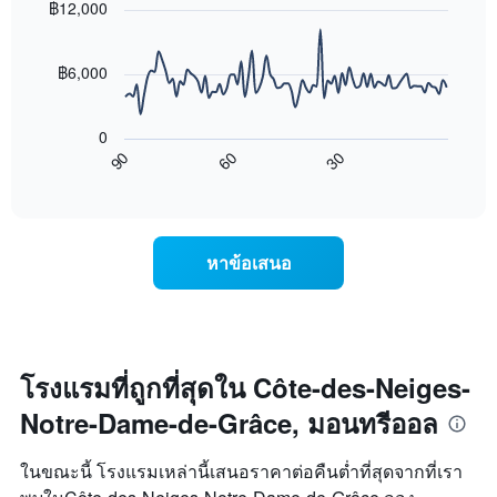
with
฿12,000
ช่วง
แกน
90
3
data
Y
วัน
points.
1
฿6,000
ที่
แกน
ผ่าน
แผนภูมิ
แสดง
มา
ต่อ
ราคา
0
โดย
ไป
เฉลี่ย
90
60
30
รวบรวม
นี้
End
ของ
ตาม
of
แสดง
ห้อง
interactive
ระดับ
การ
พัก
chart
ดาว
เปลี่ยนแปลง
คืน
แผนภูมิ
ของ
นี้
หาข้อเสนอ
มี
ราคา
ซึ่ง
แกน
ห้อง
พบใน
X
พัก
3
1
เมื่อ
วัน
แกน
ใกล้
ที่
แสดง
ถึง
ผ่าน
โรงแรมที่ถูกที่สุดใน Côte-des-Neiges-
หมวด
วัน
มา
หมู่
Notre-Dame-de-Grâce, มอนทรีออล
ที่
โรงแรม
เข้า
ตาม
พัก
ในขณะนี้ โรงแรมเหล่านี้เสนอราคาต่อคืนต่ำที่สุดจากที่เรา
จำนวน
แผนภูมิ
ดาว