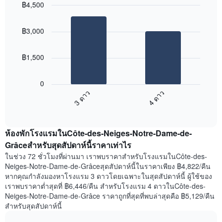
ของ
฿4,500
ของ
สัปดาห์
Bar
Chart
ห้อง
แผนภูมิ
graphic.
chart
พัก
฿3,000
with
มี
2
แกน
bars.
X
฿1,500
1
แผนภูมิ
แกน
ต่อ
แสดง
0
ไป
วัน
3 ดาว
4 ดาว
นี้
ของ
End
แสดง
สัปดาห์
of
ราคา
แผนภูมิ
interactive
เฉลี่ย
chart
มี
ห้องพักโรงแรมในCôte-des-Neiges-Notre-Dame-de-
ของ
แกน
ห้อง
Grâceสำหรับสุดสัปดาห์นี้ราคาเท่าไร
Y
พัก
1
ในช่วง 72 ชั่วโมงที่ผ่านมา เราพบราคาสำหรับโรงแรมในCôte-des-
คืน
แกน
Neiges-Notre-Dame-de-Grâceสุดสัปดาห์นี้ในราคาเพียง ฿4,822/คืน
นี้
แแส
หากคุณกำลังมองหาโรงแรม 3 ดาวโดยเฉพาะในสุดสัปดาห์นี้ ผู้ใช้ของ
ที่
ดง
เราพบราคาต่ำสุดที่ ฿6,446/คืน สำหรับโรงแรม 4 ดาวในCôte-des-
พบ
ราคา
Neiges-Notre-Dame-de-Grâce ราคาถูกที่สุดที่พบล่าสุดคือ ฿5,129/คืน
ใน
เฉลี่ย
สำหรับสุดสัปดาห์นี้
ช่วง
ของ
3
ห้อง