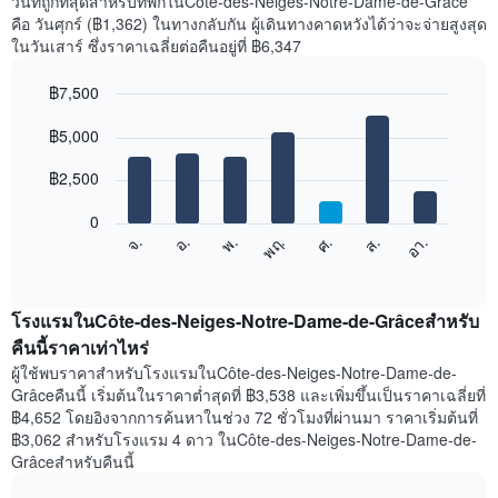
วันที่ถูกที่สุดสำหรับที่พักในCôte-des-Neiges-Notre-Dame-de-Grâce
ของ
คือ วันศุกร์ (฿1,362) ในทางกลับกัน ผู้เดินทางคาดหวังได้ว่าจะจ่ายสูงสุด
ห้อง
ในวันเสาร์ ซึ่งราคาเฉลี่ยต่อคืนอยู่ที่ ฿6,347
พัก
ใน
฿7,500
แต่ละ
เดือน
Bar
Chart
graphic.
฿5,000
แผนภูมิ
chart
with
มี
7
฿2,500
แกน
bars.
X
1
0
แผนภูมิ
แกน
ศ.
พฤ.
พ.
อ.
จ.
อา.
ส.
ต่อ
End
แสดง
of
ไป
เดือน
interactive
นี้
chart
แผนภูมิ
แสดง
โรงแรมในCôte-des-Neiges-Notre-Dame-de-Grâceสำหรับ
มี
ราคา
คืนนี้ราคาเท่าไหร่
แกน
เฉลี่ย
Y
ผู้ใช้พบราคาสำหรับโรงแรมในCôte-des-Neiges-Notre-Dame-de-
ของ
1
Grâceคืนนี้ เริ่มต้นในราคาต่ำสุดที่ ฿3,538 และเพิ่มขึ้นเป็นราคาเฉลี่ยที่
ห้อง
แกน
฿4,652 โดยอิงจากการค้นหาในช่วง 72 ชั่วโมงที่ผ่านมา ราคาเริ่มต้นที่
พัก
แแส
฿3,062 สำหรับโรงแรม 4 ดาว ในCôte-des-Neiges-Notre-Dame-de-
ใน
ดง
Grâceสำหรับคืนนี้
แต่ละ
ราคา
วัน
เฉลี่ย