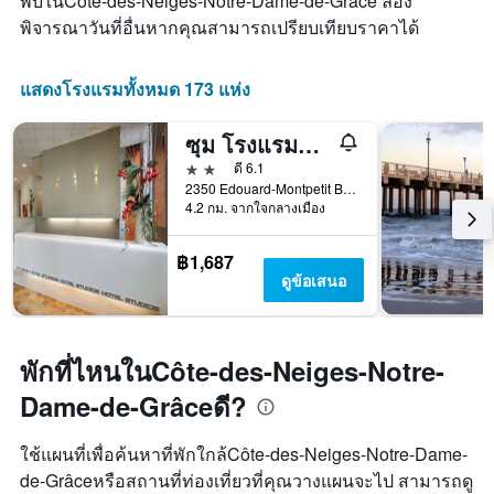
พบในCôte-des-Neiges-Notre-Dame-de-Grâce ลอง
มี
แผนภูมิ
พิจารณาวันที่อื่นหากคุณสามารถเปรียบเทียบราคาได้
แกน
มี
X
แกน
1
Y
แสดงโรงแรมทั้งหมด 173 แห่ง
แกน
1
แสดง
แกน
จำนวน
ซุม โรงแรมโอเบร์จฌ์ เดอเต - เรสซิเดนซ์ ดี ลิวนิเวอร์ซิเต้ เดอ มอนเตรอล
แสดง
วัน
ราคา
2 ดาว
ดี 6.1
ก่อน
เฉลี่ย
2350 Edouard-Montpetit Blvd., มอนทรีออล, QC, แคนาดา
การ
4.2 กม. จากใจกลางเมือง
ของ
เข้า
ห้อง
พัก
พัก
แผนภูมิ
฿1,687
ใน
มี
ดูข้อเสนอ
ช่วง
แกน
สุด
Y
สัปดาห์
1
นี้
แกน
พักที่ไหนในCôte-des-Neiges-Notre-
ที่
แแส
พบ
Dame-de-Grâceดี?
ดง
ใน
ราคา
ช่วง
เฉลี่ย
ใช้แผนที่เพื่อค้นหาที่พักใกล้Côte-des-Neiges-Notre-Dame-
3
ของ
de-Grâceหรือสถานที่ท่องเที่ยวที่คุณวางแผนจะไป สามารถดู
วัน
ห้อง