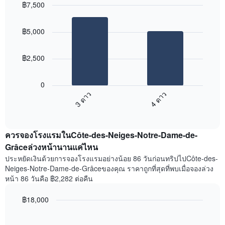
฿7,500
วัน
พัก
ที่
Bar
Chart
graphic.
ผ่าน
chart
฿5,000
with
มา
2
โดย
bars.
รวบรวม
฿2,500
ตาม
แผนภูมิ
ระดับ
ต่อ
ดาว
0
ไป
แผนภูมิ
3 ดาว
4 ดาว
นี้
มี
End
แสดง
แกน
of
ราคา
interactive
X
เฉลี่ย
chart
1
ควรจองโรงแรมในCôte-des-Neiges-Notre-Dame-de-
ของ
แกน
ห้อง
Grâceล่วงหน้านานแค่ไหน
แสดง
พัก
หมวด
ประหยัดเงินด้วยการจองโรงแรมอย่างน้อย 86 วันก่อนทริปไปCôte-des-
ใน
หมู่
Neiges-Notre-Dame-de-Grâceของคุณ ราคาถูกที่สุดที่พบเมื่อจองล่วง
สุด
โรงแรม
หน้า 86 วันคือ ฿2,282 ต่อคืน
สัปดาห์
ตาม
นี้
จำนวน
฿18,000
ที่
ดาว
พบ
Line
Chart
แผนภูมิ
graphic.
chart
ใน
มี