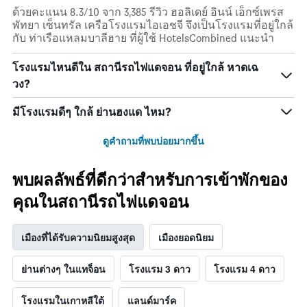
ด้วยคะแนน 8.3/10 จาก 3,385 รีวิว ฮอลิเดย์ อินน์ เอ็กซ์เพรส
พัทยา เซ็นทรัล เครือโรงแรมไอเอชจี จึงเป็นโรงแรมที่อยู่ใกล้
กับ ท่าเรือแหลมบาลีฮาย ที่ผู้ใช้ HotelsCombined แนะนำ
โรงแรมไหนดีใน สถานีรถไฟแดจอน ที่อยู่ใกล้ หาดเฉ
วง?
มีโรงแรมดีๆ ใกล้ ย่านฮงแด ไหม?
ดูคำถามที่พบบ่อยมากขึ้น
พบผลลัพธ์ที่ดีกว่าสำหรับการเข้าพักของ
คุณในสถานีรถไฟแดจอน
เมืองที่ได้รับความนิยมสูงสุด
เมืองยอดนิยม
ย่านต่างๆ ในแทจ็อน
โรงแรม 3 ดาว
โรงแรม 4 ดาว
โรงแรมในเกาหลีใต้
แลนด์มาร์ค