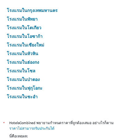
โรงแรมในกรุงเทพมหานคร
โรงแรมในพัทยา
โรงแรมในโตเกียว
โรงแรมในโอซาก้า
โรงแรมในเชียงใหม่
โรงแรมในหัวหิน
โรงแรมในฮ่องกง
โรงแรมในโซล
โรงแรมในป่าตอง
โรงแรมในฟุกุโอกะ
โรงแรมในชะอำ
โรงแรมในกระบี่
โรงแรมในซัปโปโร
โรงแรมในเกาะสมุย
*
HotelsCombined พยายามกำหนดราคาที่ถูกต้องเสมอ อย่างไรก็ตาม
ราคาไม่สามารถรับประกันได้
โรงแรมในเซี่ยงไฮ้
นี่คือเหตุผล: