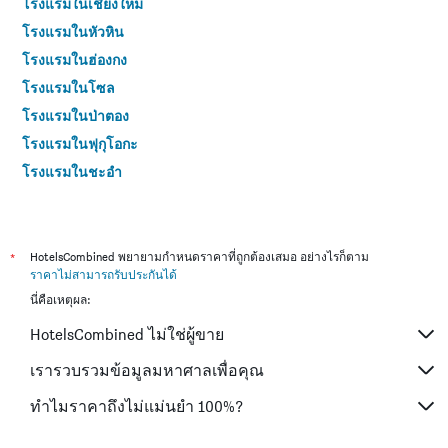
โรงแรมในเชียงใหม่
โรงแรมในหัวหิน
โรงแรมในฮ่องกง
โรงแรมในโซล
โรงแรมในป่าตอง
โรงแรมในฟุกุโอกะ
โรงแรมในชะอำ
โรงแรมในกระบี่
โรงแรมในซัปโปโร
โรงแรมในเกาะสมุย
*
HotelsCombined พยายามกำหนดราคาที่ถูกต้องเสมอ อย่างไรก็ตาม
ราคาไม่สามารถรับประกันได้
โรงแรมในเซี่ยงไฮ้
นี่คือเหตุผล:
โรงแรมในเกาะช้าง (ตราด)
HotelsCombined ไม่ใช่ผู้ขาย
โรงแรมในไทเป
โรงแรมในหาดใหญ่
เรารวบรวมข้อมูลมหาศาลเพื่อคุณ
โรงแรมในชลบุรี
ทำไมราคาถึงไม่แม่นยำ 100%?
โรงแรมในภูเก็ต