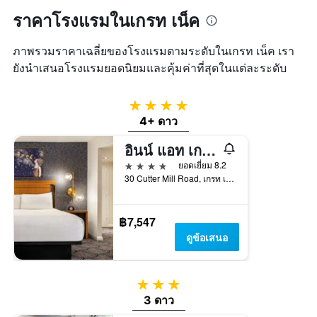
1
สุด
แกน
ราคาโรงแรมในเกรท เน็ค
สัปดาห์
แแส
นี้
ดง
ที่
ภาพรวมราคาเฉลี่ยของโรงแรมตามระดับในเกรท เน็ค เรา
ราคา
พบ
ยังนำเสนอโรงแรมยอดนิยมและคุ้มค่าที่สุดในแต่ละระดับ
เฉลี่ย
ใน
ของ
ช่วง
ห้อง
3
4 ดาว
พัก
วัน
4+ ดาว
ที่
ผ่าน
อินน์ แอท เกรทเนค
มา
4 ดาว
ยอดเยี่ยม 8.2
30 Cutter Mill Road, เกรท เน็ค, NY, สหรัฐอเมริกา
฿7,547
ดูข้อเสนอ
3 ดาว
3 ดาว