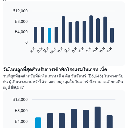
฿12,000
Bar
Chart
฿8,000
graphic.
chart
with
12
฿4,000
bars.
0
แผนภูมิ
ก.พ.
พ.ค.
ส.ค.
พ.ย.
มี.ค.
มิ.ย.
ก.ย.
ธ.ค.
ม.ค.
เม.ย.
ก.ค.
ต.ค.
ต่อ
End
of
ไป
interactive
นี้
chart
แสดง
วันไหนถูกที่สุดสำหรับการเข้าพักโรงแรมในเกรท เน็ค
ราคา
วันที่ถูกที่สุดสำหรับที่พักในเกรท เน็ค คือ วันจันทร์ (฿5,645) ในทางกลับ
เฉลี่ย
กัน ผู้เดินทางคาดหวังได้ว่าจะจ่ายสูงสุดในวันเสาร์ ซึ่งราคาเฉลี่ยต่อคืน
ของ
อยู่ที่ ฿9,587
ห้อง
พัก
฿12,000
ใน
Bar
แต่ละ
Chart
graphic.
฿8,000
chart
เดือน
with
แผนภูมิ
7
฿4,000
มี
bars.