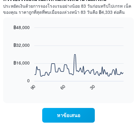
X
ห้อง
ประหยัดเงินด้วยการจองโรงแรมอย่างน้อย 83 วันก่อนทริปไปเกรท เน็ค
1
พัก
ของคุณ ราคาถูกที่สุดที่พบเมื่อจองล่วงหน้า 83 วันคือ ฿4,333 ต่อคืน
แกน
ใน
แสดง
สุด
หมวด
฿48,000
สัปดาห์
หมู่
นี้
Line
Chart
โรงแรม
graphic.
chart
ที่
ตาม
with
฿32,000
พบ
90
จำนวน
ใน
data
ดาว
ช่วง
points.
แผนภูมิ
฿16,000
3
มี
วัน
แผนภูมิ
แกน
ที่
ต่อ
Y
ผ่าน
0
ไป
1
มา
90
60
30
นี้
End
แกน
โดย
of
แสดง
แสดง
interactive
รวบรวม
การ
chart
ราคา
ตาม
เปลี่ยนแปลง
เฉลี่ย
ระดับ
ของ
ของ
หาข้อเสนอ
ดาว
ราคา
ห้อง
แผนภูมิ
ห้อง
พัก
มี
พัก
คืน
แกน
เมื่อ
นี้