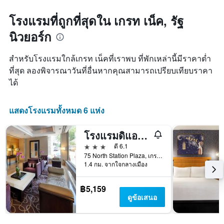
X
ใกล้
ซึ่ง
1
ถึง
โรงแรมที่ถูกที่สุดใน เกรท เน็ค, รัฐ
พบใน
แกน
วัน
3
แสดง
นิวยอร์ก
ที่
วัน
หมวด
เข้า
ที่
หมู่
พัก
ผ่าน
สำหรับโรงแรมใกล้เกรท เน็คที่เราพบ ที่พักเหล่านี้มีราคาต่ำ
โรงแรม
แผนภูมิ
มา
ตาม
ที่สุด ลองพิจารณาวันที่อื่นหากคุณสามารถเปรียบเทียบราคา
มี
จำนวน
ได้
แกน
ดาว
X
แผนภูมิ
1
มี
แสดงโรงแรมทั้งหมด 6 แห่ง
แกน
แกน
แสดง
Y
จำนวน
โรงแรมดิแอนดรูว์
1
วัน
แกน
3 ดาว
ดี 6.1
ก่อน
แสดง
75 North Station Plaza, เกรท เน็ค, NY, สหรัฐอเมริกา
การ
ราคา
1.4 กม. จากใจกลางเมือง
เข้า
เฉลี่ย
พัก
ของ
แผนภูมิ
฿5,159
ห้อง
มี
ดูข้อเสนอ
พัก
แกน
ใน
Y
ช่วง