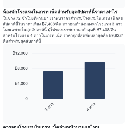
ราคา
interactive
ของ
เฉลี่ย
chart
สัปดาห์
ห้องพักโรงแรมในเกรท เน็คสำหรับสุดสัปดาห์นี้ราคาเท่าไร
ของ
แผนภูมิ
ห้อง
ในช่วง 72 ชั่วโมงที่ผ่านมา เราพบราคาสำหรับโรงแรมในเกรท เน็คสุด
มี
พัก
สัปดาห์นี้ในราคาเพียง ฿7,408/คืน หากคุณกำลังมองหาโรงแรม 3 ดาว
แกน
คืน
โดยเฉพาะในสุดสัปดาห์นี้ ผู้ใช้ของเราพบราคาต่ำสุดที่ ฿7,408/คืน
Y
นี้
สำหรับโรงแรม 4 ดาวในเกรท เน็ค ราคาถูกที่สุดที่พบล่าสุดคือ ฿9,922/
1
ที่
คืนสำหรับสุดสัปดาห์นี้
แกน
พบ
แแส
ใน
฿12,000
ดง
ช่วง
ราคา
Bar
Chart
3
เฉลี่ย
graphic.
chart
วัน
฿8,000
with
ของ
ที่
2
ห้อง
ผ่าน
bars.
พัก
มา
฿4,000
โดย
แผนภูมิ
รวบรวม
ต่อ
0
ตาม
ไป
3 ดาว
4 ดาว
ระดับ
นี้
ดาว
End
แสดง
of
แผนภูมิ
ราคา
interactive
มี
เฉลี่ย
chart
แกน
ควรจองโรงแรมในเกรท เน็คล่วงหน้านานแค่ไหน
ของ