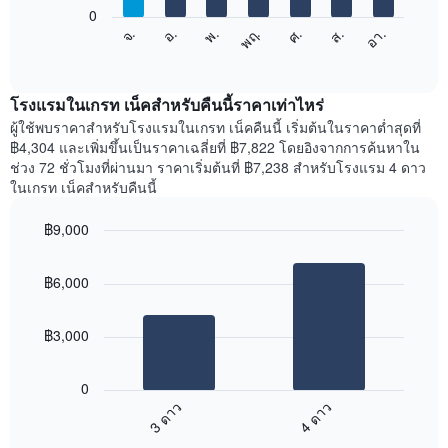
แกน
0
X
แผนภูมิ
จ.
พฤ.
อา.
พ.
ส.
อ.
ศ.
1
ต่อ
End
แกน
of
ไป
interactive
แสดง
นี้
chart
เดือน
แสดง
โรงแรมในเกรท เน็คสำหรับคืนนี้ราคาเท่าไหร่
แผนภูมิ
ราคา
ผู้ใช้พบราคาสำหรับโรงแรมในเกรท เน็คคืนนี้ เริ่มต้นในราคาต่ำสุดที่
มี
เฉลี่ย
฿4,304 และเพิ่มขึ้นเป็นราคาเฉลี่ยที่ ฿7,822 โดยอิงจากการค้นหาใน
แกน
ของ
ช่วง 72 ชั่วโมงที่ผ่านมา ราคาเริ่มต้นที่ ฿7,238 สำหรับโรงแรม 4 ดาว
Y
ห้อง
ในเกรท เน็คสำหรับคืนนี้
1
พัก
แกน
ใน
แแส
฿9,000
แต่ละ
ดง
Bar
วัน
Chart
ราคา
graphic.
chart
ของ
฿6,000
with
เฉลี่ย
สัปดาห์
2
ของ
แผนภูมิ
bars.
ห้อง
มี
฿3,000
พัก
แกน
แผนภูมิ
X
ต่อ
1
0
ไป
แกน
3 ดาว
4 ดาว
นี้
แสดง
End
แสดง
วัน
of