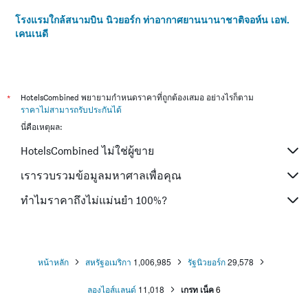
โรงแรมใกล้สนามบิน นิวยอร์ก ท่าอากาศยานนานาชาติจอห์น เอฟ.
เคนเนดี
*
HotelsCombined พยายามกำหนดราคาที่ถูกต้องเสมอ อย่างไรก็ตาม
ราคาไม่สามารถรับประกันได้
นี่คือเหตุผล:
HotelsCombined ไม่ใช่ผู้ขาย
เรารวบรวมข้อมูลมหาศาลเพื่อคุณ
ทำไมราคาถึงไม่แม่นยำ 100%?
หน้าหลัก
สหรัฐอเมริกา
1,006,985
รัฐนิวยอร์ก
29,578
ลองไอส์แลนด์
11,018
เกรท เน็ค
6