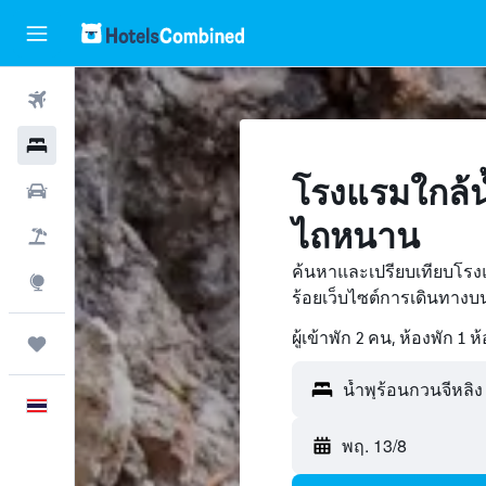
ตั๋วเครื่องบิน
โรงแรม
โรงแรมใกล้น้
รถเช่า
ไถหนาน
เที่ยวบิน+โรงแรม
ค้นหาและเปรียบเทียบโรงแ
สำรวจ
ร้อยเว็บไซต์การเดินทาง
ผู้เข้าพัก 2 คน, ห้องพัก 1 ห
ทริป
ภาษาไทย
พฤ. 13/8