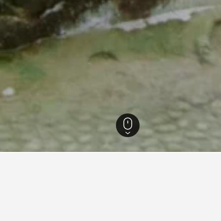
อำเภอไป่เผอ
น้ำพุร้อนกวนจีหลิง
้อนกวนจีหลิงดี?