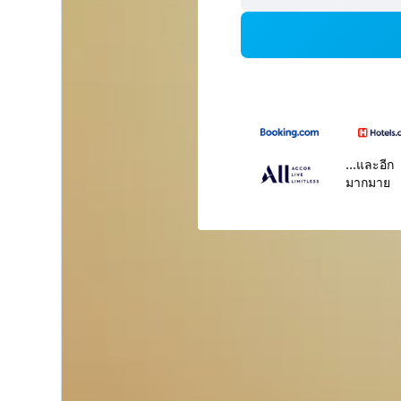
...และอีก
มากมาย