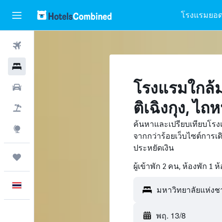
โรงแรมยอด
ตั๋วเครื่องบิน
โรงแรม
โรงแรมใกล้ม
รถเช่า
ติเฉิงกุง, ไ
เที่ยวบิน+โรงแรม
ค้นหาและเปรียบเทียบโรงแ
สำรวจ
จากกว่าร้อยเว็บไซต์การ
ประหยัดเงิน
ทริป
ผู้เข้าพัก 2 คน, ห้องพัก 1 ห
ภาษาไทย
พฤ. 13/8