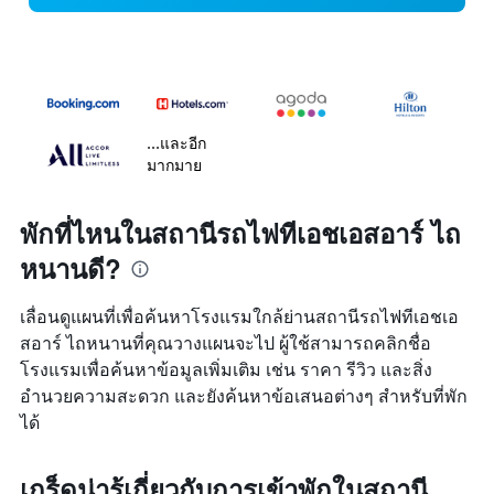
...และอีก
มากมาย
พักที่ไหนในสถานีรถไฟทีเอชเอสอาร์ ไถ
หนานดี?
เลื่อนดูแผนที่เพื่อค้นหาโรงแรมใกล้ย่านสถานีรถไฟทีเอชเอ
สอาร์ ไถหนานที่คุณวางแผนจะไป ผู้ใช้สามารถคลิกชื่อ
โรงแรมเพื่อค้นหาข้อมูลเพิ่มเติม เช่น ราคา รีวิว และสิ่ง
อำนวยความสะดวก และยังค้นหาข้อเสนอต่างๆ สำหรับที่พัก
ได้
เกร็ดน่ารู้เกี่ยวกับการเข้าพักในสถานี