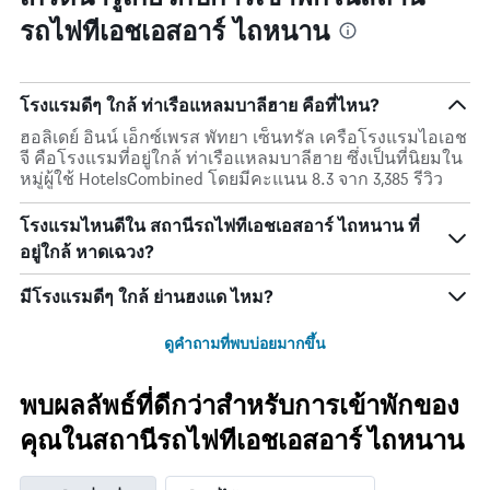
รถไฟทีเอชเอสอาร์ ไถหนาน
โรงแรมดีๆ ใกล้ ท่าเรือแหลมบาลีฮาย คือที่ไหน?
ฮอลิเดย์ อินน์ เอ็กซ์เพรส พัทยา เซ็นทรัล เครือโรงแรมไอเอช
จี คือโรงแรมที่อยู่ใกล้ ท่าเรือแหลมบาลีฮาย ซึ่งเป็นที่นิยมใน
หมู่ผู้ใช้ HotelsCombined โดยมีคะแนน 8.3 จาก 3,385 รีวิว
โรงแรมไหนดีใน สถานีรถไฟทีเอชเอสอาร์ ไถหนาน ที่
อยู่ใกล้ หาดเฉวง?
มีโรงแรมดีๆ ใกล้ ย่านฮงแด ไหม?
ดูคำถามที่พบบ่อยมากขึ้น
พบผลลัพธ์ที่ดีกว่าสำหรับการเข้าพักของ
คุณในสถานีรถไฟทีเอชเอสอาร์ ไถหนาน