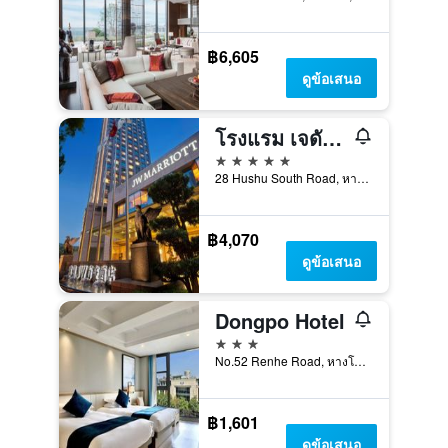
฿6,605
ดูข้อเสนอ
โรงแรม เจดับบลิว แมริออท หางโจว
5 ดาว
28 Hushu South Road, หางโจว, จีน
฿4,070
ดูข้อเสนอ
Dongpo Hotel
3 ดาว
No.52 Renhe Road, หางโจว, จีน
฿1,601
ดูข้อเสนอ