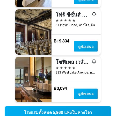
โฟร์ ซีซั่นส์ โฮเต็ล หังโจว แอท เวสต์ เลค
5 ดาว
5 Lingyin Road, หางโจว, จีน
฿19,834
ดูข้อเสนอ
โซฟิเทล เวส์ต เลค หางโจว
5 ดาว
333 West Lake Avenue, หางโจว, จีน
฿3,094
ดูข้อเสนอ
โรงแรมทั้งหมด 5,960 แห่งใน หางโจว