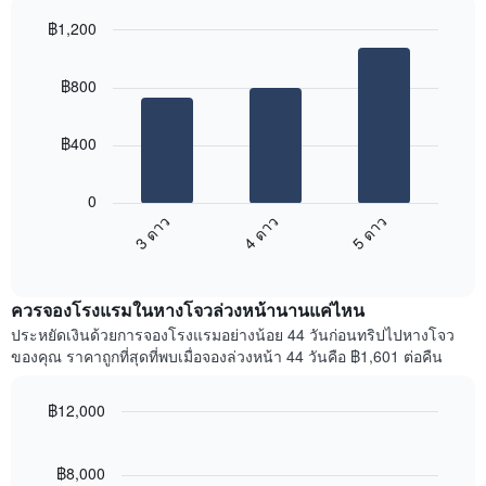
แแส
ใน
฿1,200
ดง
ช่วง
ราคา
Bar
Chart
3
เฉลี่ย
graphic.
chart
วัน
฿800
with
ของ
ที่
3
ห้อง
ผ่าน
bars.
พัก
มา
฿400
โดย
แผนภูมิ
รวบรวม
ต่อ
0
ตาม
ไป
3 ดาว
4 ดาว
5 ดาว
ระดับ
นี้
ดาว
End
แสดง
of
แผนภูมิ
ราคา
interactive
มี
เฉลี่ย
chart
แกน
ควรจองโรงแรมในหางโจวล่วงหน้านานแค่ไหน
ของ
X
ห้อง
ประหยัดเงินด้วยการจองโรงแรมอย่างน้อย 44 วันก่อนทริปไปหางโจว
1
พัก
ของคุณ ราคาถูกที่สุดที่พบเมื่อจองล่วงหน้า 44 วันคือ ฿1,601 ต่อคืน
แกน
ใน
แสดง
สุด
หมวด
฿12,000
สัปดาห์
หมู่
นี้
Line
Chart
โรงแรม
graphic.
chart
ที่
ตาม
with
฿8,000
พบ