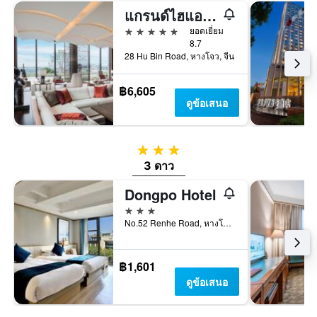
แกรนด์ไฮแอท หางโจว
5 ดาว
ยอดเยี่ยม
8.7
28 Hu Bin Road, หางโจว, จีน
฿6,605
ดูข้อเสนอ
3 ดาว
3 ดาว
Dongpo Hotel
3 ดาว
No.52 Renhe Road, หางโจว, จีน
฿1,601
ดูข้อเสนอ