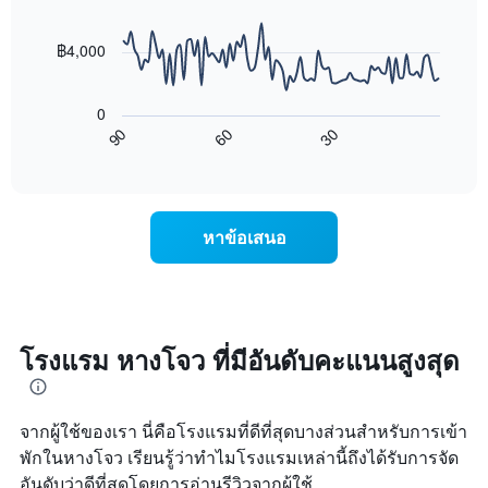
90
จำนวน
ใน
data
ดาว
ช่วง
points.
แผนภูมิ
฿4,000
3
มี
วัน
แผนภูมิ
แกน
ที่
ต่อ
Y
ผ่าน
0
ไป
1
มา
90
60
30
นี้
End
แกน
โดย
of
แสดง
แสดง
interactive
รวบรวม
การ
chart
ราคา
ตาม
เปลี่ยนแปลง
เฉลี่ย
ระดับ
ของ
ของ
หาข้อเสนอ
ดาว
ราคา
ห้อง
แผนภูมิ
ห้อง
พัก
มี
พัก
คืน
แกน
เมื่อ
นี้
X
ใกล้
ซึ่ง
1
ถึง
โรงแรม หางโจว ที่มีอันดับคะแนนสูงสุด
พบใน
แกน
วัน
3
แสดง
ที่
วัน
หมวด
เข้า
ที่
หมู่
จากผู้ใช้ของเรา นี่คือโรงแรมที่ดีที่สุดบางส่วนสำหรับการเข้า
พัก
ผ่าน
โรงแรม
แผนภูมิ
พักในหางโจว เรียนรู้ว่าทำไมโรงแรมเหล่านี้ถึงได้รับการจัด
มา
ตาม
มี
อันดับว่าดีที่สุดโดยการอ่านรีวิวจากผู้ใช้
จำนวน