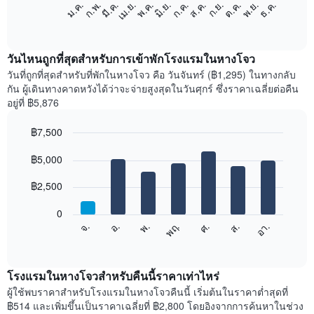
แผนภูมิ
ม.ค.
ก.พ.
มี.ค.
เม.ย.
พ.ค.
มิ.ย.
ก.ค.
ส.ค.
ก.ย.
ต.ค.
พ.ย.
ธ.ค.
ต่อ
End
of
ไป
interactive
นี้
chart
แสดง
วันไหนถูกที่สุดสำหรับการเข้าพักโรงแรมในหางโจว
ราคา
วันที่ถูกที่สุดสำหรับที่พักในหางโจว คือ วันจันทร์ (฿1,295) ในทางกลับ
เฉลี่ย
กัน ผู้เดินทางคาดหวังได้ว่าจะจ่ายสูงสุดในวันศุกร์ ซึ่งราคาเฉลี่ยต่อคืน
ของ
อยู่ที่ ฿5,876
ห้อง
พัก
฿7,500
ใน
Bar
แต่ละ
Chart
graphic.
฿5,000
chart
เดือน
with
แผนภูมิ
7
฿2,500
มี
bars.
แกน
0
X
แผนภูมิ
ศ.
พฤ.
พ.
อ.
จ.
อา.
ส.
1
ต่อ
End
แกน
of
ไป
interactive
แสดง
นี้
chart
เดือน
แสดง
โรงแรมในหางโจวสำหรับคืนนี้ราคาเท่าไหร่
แผนภูมิ
ราคา
ผู้ใช้พบราคาสำหรับโรงแรมในหางโจวคืนนี้ เริ่มต้นในราคาต่ำสุดที่
มี
เฉลี่ย
฿514 และเพิ่มขึ้นเป็นราคาเฉลี่ยที่ ฿2,800 โดยอิงจากการค้นหาในช่วง
แกน
ของ