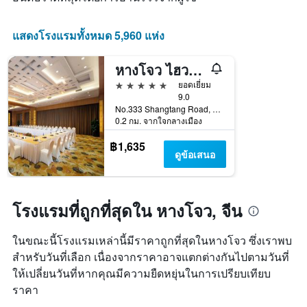
แกน
ดาว
X
แผนภูมิ
1
แสดงโรงแรมทั้งหมด 5,960 แห่ง
มี
แกน
แกน
แสดง
Y
หางโจว ไฮวายไฮ โรงแรม
จำนวน
1
วัน
5 ดาว
ยอดเยี่ยม
แกน
ก่อน
9.0
แสดง
การ
No.333 Shangtang Road, Gongshu District, หางโจว, จีน
ราคา
เข้า
0.2 กม. จากใจกลางเมือง
เฉลี่ย
พัก
ของ
฿1,635
แผนภูมิ
ดูข้อเสนอ
ห้อง
มี
พัก
แกน
ใน
Y
ช่วง
1
โรงแรมที่ถูกที่สุดใน หางโจว, จีน
สุด
แกน
สัปดาห์
แแส
นี้
ดง
ในขณะนี้โรงแรมเหล่านี้มีราคาถูกที่สุดในหางโจว ซึ่งเราพบ
ที่
ราคา
สำหรับวันที่เลือก เนื่องจากราคาอาจแตกต่างกันไปตามวันที่
พบ
เฉลี่ย
ใน
ให้เปลี่ยนวันที่หากคุณมีความยืดหยุ่นในการเปรียบเทียบ
ของ
ช่วง
ราคา
ห้อง
3
พัก