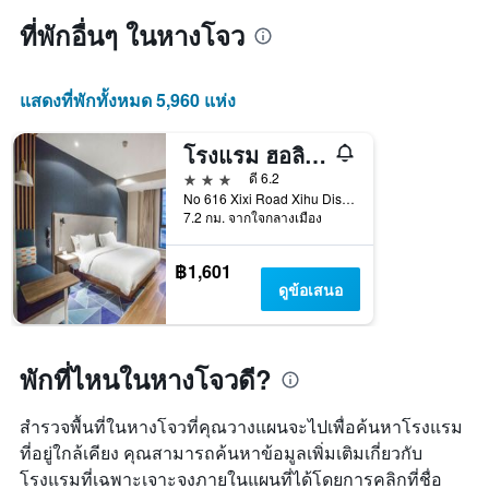
ที่พักอื่นๆ ในหางโจว
แสดงที่พักทั้งหมด 5,960 แห่ง
โรงแรม ฮอลิเดย์ อินน์ เอ็กซ์เพรส หางโจว ซีซี ทัวริซึม โซน บาย IHG
3 ดาว
ดี 6.2
No 616 Xixi Road Xihu Distri, หางโจว, จีน
7.2 กม. จากใจกลางเมือง
฿1,601
ดูข้อเสนอ
พักที่ไหนในหางโจวดี?
สำรวจพื้นที่ในหางโจวที่คุณวางแผนจะไปเพื่อค้นหาโรงแรม
ที่อยู่ใกล้เคียง คุณสามารถค้นหาข้อมูลเพิ่มเติมเกี่ยวกับ
โรงแรมที่เฉพาะเจาะจงภายในแผนที่ได้โดยการคลิกที่ชื่อ