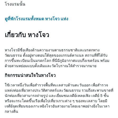
โรงแรมนั้น
ดูที่พักโรงแรมทั้งหมด หางโจว แห่ง
เกี่ยวกับ หางโจว
หางโจวมีชื่อเสียงด้านความงามตามธรรมชาติและมรดกทาง
วัฒนธรรม ตั้งอยู่ทางตอนใต้สุดของแกรนด์คาแนล สถานที่ที่ได้รับ
การขึ้นทะเบียนเป็นมรดกโลก ที่นี่มีภูมิอากาศแบบกึ่งเขตร้อน พร้อม
ด้วยสวนหย่อมแบบดั้งเดิมและวัดโบราณให้สำรวจมากมาย
กิจกรรมน่าสนใจในหางโจว
ใช้เวลาหนึ่งวันเพื่อสำรวจพื้นที่ทะเลสาบด้านตะวันออก เพื่อสำรวจ
แหล่งท่องเที่ยวทางประวัติศาสตร์และวัฒนธรรม รวมถึงสะพานขาดที่
นักท่องเที่ยวสามารถถ่ายรูป และเยี่ยมชมเจดีย์เหลยเฟิง เจดีย์ 5 ชั้น
หรือจะกระโดดขึ้นเรือเพื่อไปเที่ยวเกาะต่าง ๆ ของทะเลสาบ โดยมี
เจดีย์จุดเทียนของเกาะหยิงโจวอันสวยงามโดยเฉาพอย่างยิ่งในเวลา
กลางคืน