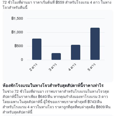
72 ชั่วโมงที่ผ่านมา ราคาเริ่มต้นที่ ฿559 สำหรับโรงแรม 4 ดาว ในหาง
Y
ห้อง
โจวสำหรับคืนนี้
1
พัก
แกน
ใน
แแส
฿1,500
แต่ละ
ดง
Bar
วัน
Chart
ราคา
graphic.
chart
ของ
฿1,000
with
เฉลี่ย
สัปดาห์
4
ของ
แผนภูมิ
bars.
ห้อง
มี
฿500
พัก
แกน
แผนภูมิ
X
ต่อ
1
0
ไป
แกน
2 ดาว
3 ดาว
4 ดาว
5 ดาว
นี้
แสดง
End
แสดง
วัน
of
ราคา
interactive
ของ
เฉลี่ย
chart
สัปดาห์
ห้องพักโรงแรมในหางโจวสำหรับสุดสัปดาห์นี้ราคาเท่าไร
ของ
แผนภูมิ
ห้อง
ในช่วง 72 ชั่วโมงที่ผ่านมา เราพบราคาสำหรับโรงแรมในหางโจวสุด
มี
พัก
สัปดาห์นี้ในราคาเพียง ฿640/คืน หากคุณกำลังมองหาโรงแรม 3 ดาว
แกน
คืน
โดยเฉพาะในสุดสัปดาห์นี้ ผู้ใช้ของเราพบราคาต่ำสุดที่ ฿743/คืน
Y
นี้
สำหรับโรงแรม 4 ดาวในหางโจว ราคาถูกที่สุดที่พบล่าสุดคือ ฿809/คืน
1
ที่
สำหรับสุดสัปดาห์นี้
แกน
พบ