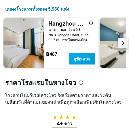
วัน
ที่
แสดงโรงแรมทั้งหมด 5,960 แห่ง
ผ่าน
มา
Hangzhou Mingshang Collection Hotel (Linping Donghu North Road)
2 ดาว
ยอดเยี่ยม 9.8
No.3 Hongda Road, Yuhang District, หางโจว, จีน
22.7 กม. จากใจกลางเมือง
฿467
ดูข้อเสนอ
ราคาโรงแรมในหางโจว
โรงแรมในบริเวณหางโจว จัดเรียงตามราคาและระดับ
เปลี่ยนวันที่ด้านบนของหน้าเพื่อดูตัวเลือกเพิ่มเติมในหางโจว
4 ดาว
4+ ดาว