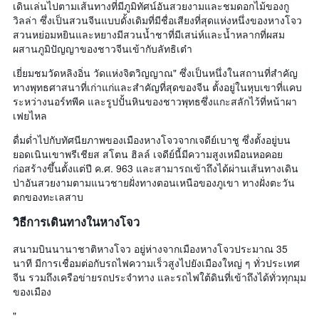
เดินเล่นไปตามเส้นทางที่มีภูมิทัศน์อันสวยงามและชมดอกไม้ของกู
วิลล่า ซึ่งเป็นสวนจีนแบบดั้งเดิมที่มีชื่อเสียงที่สุดแห่งหนึ่งของหางโจว
สวนหย่อมหยินและหยางมีสวนน้ำชาที่มีเสน่ห์และน้ำหลากที่ผสม
ผสานภูมิปัญญาของชาวจีนเข้ากับลัทธิเต๋า
เยี่ยมชมวัดหลิงอิ่น วัดแห่งจิตวิญญาณ" ซึ่งเป็นหนึ่งในสถานที่สำคัญ
ทางพุทธศาสนาที่เก่าแก่และสำคัญที่สุดของจีน ตั้งอยู่ในหุบเขาที่แคบ
ระหว่างนอร์ทพีค และรูปปั้นหินของชาวพุทธซึ่งแกะสลักไว้ที่หน้าผา
เฟยไหล
ดื่มด่ำไปกับทัศนียภาพของเมืองหางโจวจากเจดีย์เบาชู ซึ่งตั้งอยู่บน
ยอดเนินเขาพรีเชียส สโตน ฮิลล์ เจดีย์นี้มีความสูงเหมือนหอคอย
ก่อสร้างขึ้นตั้งแต่ปี ค.ศ. 963 และสามารถเข้าถึงได้ผ่านเส้นทางเดิน
ป่าอันสวยงามตามแนวชายฝั่งทางตอนเหนือของภูเขา ทางฝั่งตะวัน
ตกของทะเลสาบ
วิธีการเดินทางในหางโจว
สนามบินนานาชาติหางโจว อยู่ห่างจากเมืองหางโจวประมาณ 35
นาที มีการเชื่อมต่อกับรถไฟความเร็วสูงไปยังเมืองใหญ่ ๆ ทั่วประเทศ
จีน รวมถึงเครือข่ายรถประจำทาง และรถไฟใต้ดินที่เข้าถึงได้ทั่วทุกมุม
ของเมือง
"