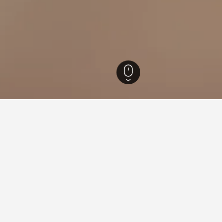
หางโจว
5,960
ทะเลสาบเฉียนเต่า
กับการเข้าพักในทะเลสาบเฉียนเต่า
ย คือที่ไหน?
 พัทยา เซ็นทรัล เครือโรงแรมไอเอชจี แนะนำที่นี่ว่าเป็นที่พักที่ดีใ