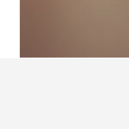
หน้าหลัก
จีน
243,007
เจ้อเจียง
16,606
เกร็ดน่ารู้เกี่ยว
โรงแรมดีๆ ใกล้ ท่าเรือแหลมบาลีฮา
รีวิวของ ฮอลิเดย์ อินน์ เอ็กซ์เพรส