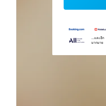
...และอีก
มากมาย