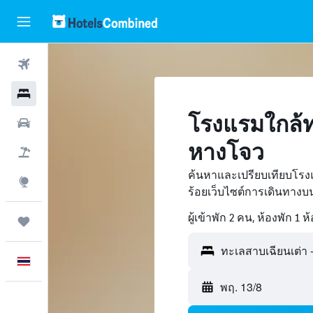
ตั๋วเครื่องบิน
โรงแรม
โรงแรมใกล้ท
รถเช่า
หางโจว
เที่ยวบิน+โรงแรม
ค้นหาและเปรียบเทียบโรง
สำรวจ
ร้อยเว็บไซต์การเดินทาง
ผู้เข้าพัก 2 คน, ห้องพัก 1 ห
ทริป
ภาษาไทย
พฤ. 13/8