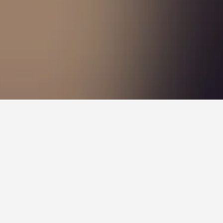
กล้ ท่าเรือแหลมบาลีฮาย โดยได้คะแนน 8.3/10