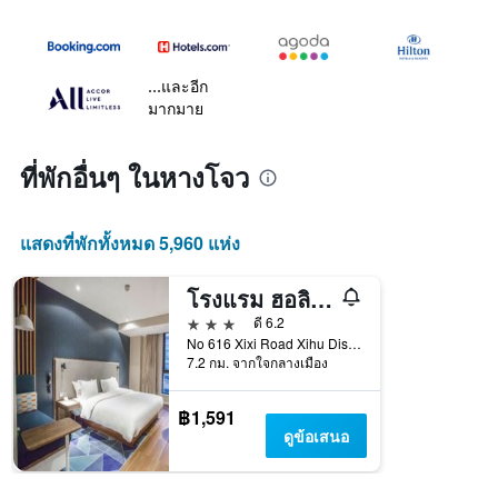
...และอีก
มากมาย
ที่พักอื่นๆ ในหางโจว
แสดงที่พักทั้งหมด 5,960 แห่ง
โรงแรม ฮอลิเดย์ อินน์ เอ็กซ์เพรส หางโจว ซีซี ทัวริซึม โซน บาย IHG
3 ดาว
ดี 6.2
No 616 Xixi Road Xihu Distri, หางโจว, จีน
7.2 กม. จากใจกลางเมือง
฿1,591
ดูข้อเสนอ