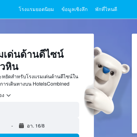
โรงแรมยอดนิยม
ข้อมูลเชิงลึก
พักที่ไหนดี
เด่นด้านดีไซน์
วหิน
ะหยัดสำหรับโรงแรมเด่นด้านดีไซน์ใน
ซต์การเดินทางบน HotelsCombined
้อง
-
อา. 16/8